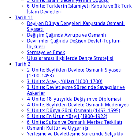
5. Ünite: İslam Medeniyetinin Doğuşu
6. Ünite: Türklerin İslamiyeti Kabulu ve İlk Türk
İslam Devletleri
Tarih 11
Değişen Dünya Dengeleri Karşısında Osmanlı
Siyaseti
Değişim Çağında Avrupa ve Osmanlı
Devrimler Çağında Değişen Devlet-Toplum
İlişkileri
Sermaye ve Emek
Uluslararası İlişkilerde Denge Stratejisi
Tarih 2
2. Ünite: Beylikten Devlete Osmanlı Siyaseti
(1300-1453)
3. Ünite: Arayış Yılları (1600-1700)
3. Ünite: Devletleşme Sürecinde Savaşçılar ve
Askerler
4. Ünite: 18. yüzyılda Değişim ve Diplomasi
4. Ünite: Beylikten Devlete Osmanlı Medeniyeti
5. Ünite: Dünya Gücü Osmanlı (1453-1595)
5. Ünite: En Uzun Yüzyıl (1800-1922)
6. Ünite: Sultan ve Osmanlı Merkez Teşkilatı
Osmanlı Kültür ve Uygarlığı
Yerleşme ve Devletleşme Sürecinde Selçuklu