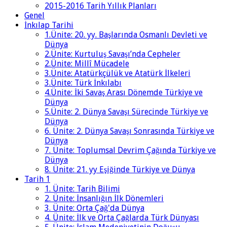
2015-2016 Tarih Yıllık Planları
Genel
İnkılap Tarihi
1.Ünite: 20. yy. Başlarında Osmanlı Devleti ve
Dünya
2.Ünite: Kurtuluş Savaşı’nda Cepheler
2.Ünite: Millî Mücadele
3.Ünite: Atatürkçülük ve Atatürk İlkeleri
3.Ünite: Türk İnkılabı
4.Ünite: İki Savaş Arası Dönemde Türkiye ve
Dünya
5.Ünite: 2. Dünya Savaşı Sürecinde Türkiye ve
Dünya
6. Ünite: 2. Dünya Savaşı Sonrasında Türkiye ve
Dünya
7. Ünite: Toplumsal Devrim Çağında Türkiye ve
Dünya
8. Ünite: 21. yy Eşiğinde Türkiye ve Dünya
Tarih 1
1. Ünite: Tarih Bilimi
2. Ünite: İnsanlığın İlk Dönemleri
3. Ünite: Orta Çağ'da Dünya
4. Ünite: İlk ve Orta Çağlarda Türk Dünyası