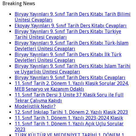
Breaking News
Biryay Yayınları 9. Sınıf Tarih Ders Kitabı Tarih Bilimi
Ünitesi Cevapları
Ekoyay Yayınları 9. Sınıf Tarih Ders Kitabı Cevapları
Biryay Yayınları 9. Sınıf Tarih Ders Kitabı Türkiye
Tarihi Ünitesi Cevapları
Biryay Yayınları 9. Sınıf Tarih Ders Kitabı Türk-İslam
Devletleri Ünitesi Cevapları
Biryay Yayınları 9. Sınıf Tarih Ders Kitabı İlk Türk
Devletleri Ünitesi Cevapları
Biryay Yayınları 9. Sınıf Tarih Ders Kitabı İslam Tarihi
ve Uygarlığı Ünitesi Cevapları
Biryay Yayınları 9. Sınıf Tarih Ders Kitabı Cevapları
11. Sınıf Tarih 2. Dönem 1. Yazılı Klasik Sorular 2024,
MEB Senaryo ve Kazanım Odaklı
11. Sınıf Tarih Dersi 3 Ünite 37 Klasik Soru ile Full
Tekrar Çalışma Kağıdı
Modelistlik Nedir?
12. Sınıf İnkılap Tarihi 1. Dönem 2. Yazılı Klasik 2023
11. Sınıf Tarih 1. Dönem 1. Yazılı 2023-2024 Klasik
11. Sınıf Tarih 1. Dönem 1. Yazılı Açık Uçlu Sorular
2023
TÜRK KÜLTÜR VE MEDENİYET TARİHİ 1. DÖNEM 1.