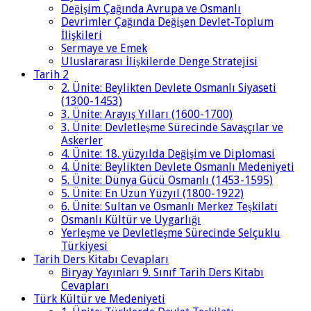
Değişim Çağında Avrupa ve Osmanlı
Devrimler Çağında Değişen Devlet-Toplum
İlişkileri
Sermaye ve Emek
Uluslararası İlişkilerde Denge Stratejisi
Tarih 2
2. Ünite: Beylikten Devlete Osmanlı Siyaseti
(1300-1453)
3. Ünite: Arayış Yılları (1600-1700)
3. Ünite: Devletleşme Sürecinde Savaşçılar ve
Askerler
4. Ünite: 18. yüzyılda Değişim ve Diplomasi
4. Ünite: Beylikten Devlete Osmanlı Medeniyeti
5. Ünite: Dünya Gücü Osmanlı (1453-1595)
5. Ünite: En Uzun Yüzyıl (1800-1922)
6. Ünite: Sultan ve Osmanlı Merkez Teşkilatı
Osmanlı Kültür ve Uygarlığı
Yerleşme ve Devletleşme Sürecinde Selçuklu
Türkiyesi
Tarih Ders Kitabı Cevapları
Biryay Yayınları 9. Sınıf Tarih Ders Kitabı
Cevapları
Türk Kültür ve Medeniyeti