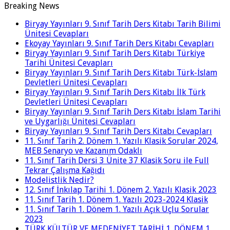
Breaking News
Biryay Yayınları 9. Sınıf Tarih Ders Kitabı Tarih Bilimi
Ünitesi Cevapları
Ekoyay Yayınları 9. Sınıf Tarih Ders Kitabı Cevapları
Biryay Yayınları 9. Sınıf Tarih Ders Kitabı Türkiye
Tarihi Ünitesi Cevapları
Biryay Yayınları 9. Sınıf Tarih Ders Kitabı Türk-İslam
Devletleri Ünitesi Cevapları
Biryay Yayınları 9. Sınıf Tarih Ders Kitabı İlk Türk
Devletleri Ünitesi Cevapları
Biryay Yayınları 9. Sınıf Tarih Ders Kitabı İslam Tarihi
ve Uygarlığı Ünitesi Cevapları
Biryay Yayınları 9. Sınıf Tarih Ders Kitabı Cevapları
11. Sınıf Tarih 2. Dönem 1. Yazılı Klasik Sorular 2024,
MEB Senaryo ve Kazanım Odaklı
11. Sınıf Tarih Dersi 3 Ünite 37 Klasik Soru ile Full
Tekrar Çalışma Kağıdı
Modelistlik Nedir?
12. Sınıf İnkılap Tarihi 1. Dönem 2. Yazılı Klasik 2023
11. Sınıf Tarih 1. Dönem 1. Yazılı 2023-2024 Klasik
11. Sınıf Tarih 1. Dönem 1. Yazılı Açık Uçlu Sorular
2023
TÜRK KÜLTÜR VE MEDENİYET TARİHİ 1. DÖNEM 1.