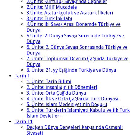
2.Ünite: Kurtuluş Savaşı’nda Cepheler
2.Ünite: Millî Mücadele
3.Ünite: Atatürkçülük ve Atatürk İlkeleri
3.Ünite: Türk İnkılabı
4.Ünite: İki Savaş Arası Dönemde Türkiye ve
Dünya
5.Ünite: 2. Dünya Savaşı Sürecinde Türkiye ve
Dünya
6. Ünite: 2. Dünya Savaşı Sonrasında Türkiye ve
Dünya
7. Ünite: Toplumsal Devrim Çağında Türkiye ve
Dünya
8. Ünite: 21. yy Eşiğinde Türkiye ve Dünya
Tarih 1
1. Ünite: Tarih Bilimi
2. Ünite: İnsanlığın İlk Dönemleri
3. Ünite: Orta Çağ'da Dünya
4. Ünite: İlk ve Orta Çağlarda Türk Dünyası
5. Ünite: İslam Medeniyetinin Doğuşu
6. Ünite: Türklerin İslamiyeti Kabulu ve İlk Türk
İslam Devletleri
Tarih 11
Değişen Dünya Dengeleri Karşısında Osmanlı
Siyaseti