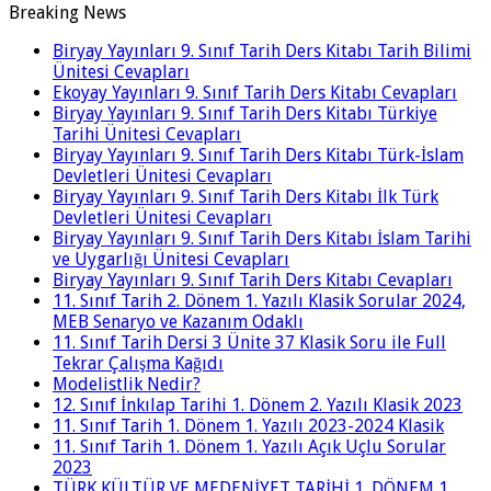
Breaking News
Biryay Yayınları 9. Sınıf Tarih Ders Kitabı Tarih Bilimi
Ünitesi Cevapları
Ekoyay Yayınları 9. Sınıf Tarih Ders Kitabı Cevapları
Biryay Yayınları 9. Sınıf Tarih Ders Kitabı Türkiye
Tarihi Ünitesi Cevapları
Biryay Yayınları 9. Sınıf Tarih Ders Kitabı Türk-İslam
Devletleri Ünitesi Cevapları
Biryay Yayınları 9. Sınıf Tarih Ders Kitabı İlk Türk
Devletleri Ünitesi Cevapları
Biryay Yayınları 9. Sınıf Tarih Ders Kitabı İslam Tarihi
ve Uygarlığı Ünitesi Cevapları
Biryay Yayınları 9. Sınıf Tarih Ders Kitabı Cevapları
11. Sınıf Tarih 2. Dönem 1. Yazılı Klasik Sorular 2024,
MEB Senaryo ve Kazanım Odaklı
11. Sınıf Tarih Dersi 3 Ünite 37 Klasik Soru ile Full
Tekrar Çalışma Kağıdı
Modelistlik Nedir?
12. Sınıf İnkılap Tarihi 1. Dönem 2. Yazılı Klasik 2023
11. Sınıf Tarih 1. Dönem 1. Yazılı 2023-2024 Klasik
11. Sınıf Tarih 1. Dönem 1. Yazılı Açık Uçlu Sorular
2023
TÜRK KÜLTÜR VE MEDENİYET TARİHİ 1. DÖNEM 1.