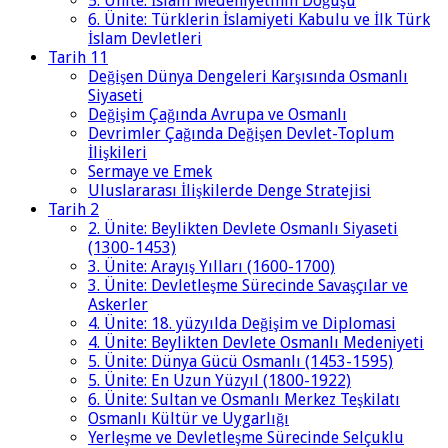
5. Ünite: İslam Medeniyetinin Doğuşu
6. Ünite: Türklerin İslamiyeti Kabulu ve İlk Türk
İslam Devletleri
Tarih 11
Değişen Dünya Dengeleri Karşısında Osmanlı
Siyaseti
Değişim Çağında Avrupa ve Osmanlı
Devrimler Çağında Değişen Devlet-Toplum
İlişkileri
Sermaye ve Emek
Uluslararası İlişkilerde Denge Stratejisi
Tarih 2
2. Ünite: Beylikten Devlete Osmanlı Siyaseti
(1300-1453)
3. Ünite: Arayış Yılları (1600-1700)
3. Ünite: Devletleşme Sürecinde Savaşçılar ve
Askerler
4. Ünite: 18. yüzyılda Değişim ve Diplomasi
4. Ünite: Beylikten Devlete Osmanlı Medeniyeti
5. Ünite: Dünya Gücü Osmanlı (1453-1595)
5. Ünite: En Uzun Yüzyıl (1800-1922)
6. Ünite: Sultan ve Osmanlı Merkez Teşkilatı
Osmanlı Kültür ve Uygarlığı
Yerleşme ve Devletleşme Sürecinde Selçuklu