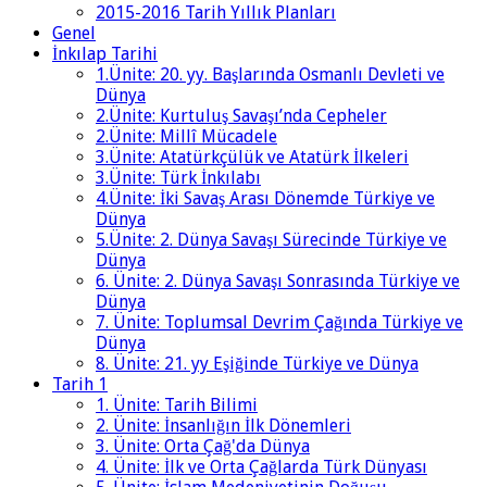
2015-2016 Tarih Yıllık Planları
Genel
İnkılap Tarihi
1.Ünite: 20. yy. Başlarında Osmanlı Devleti ve
Dünya
2.Ünite: Kurtuluş Savaşı’nda Cepheler
2.Ünite: Millî Mücadele
3.Ünite: Atatürkçülük ve Atatürk İlkeleri
3.Ünite: Türk İnkılabı
4.Ünite: İki Savaş Arası Dönemde Türkiye ve
Dünya
5.Ünite: 2. Dünya Savaşı Sürecinde Türkiye ve
Dünya
6. Ünite: 2. Dünya Savaşı Sonrasında Türkiye ve
Dünya
7. Ünite: Toplumsal Devrim Çağında Türkiye ve
Dünya
8. Ünite: 21. yy Eşiğinde Türkiye ve Dünya
Tarih 1
1. Ünite: Tarih Bilimi
2. Ünite: İnsanlığın İlk Dönemleri
3. Ünite: Orta Çağ'da Dünya
4. Ünite: İlk ve Orta Çağlarda Türk Dünyası