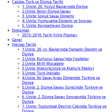
Çağdaş Türk ve Dünya Tarihi
1. Ünite: 20. Yüzyıl Başlarında Dünya
2.Ünite: İkinci Dünya Savaşı
3. Ünite: Soğuk Savaş Dönemi
4. Ünite: Yumuşama Dönemi ve Sonrası
5. Ünite: Küreselleşen Dünya
Doküman
2015-2016 Tarih Yıllık Planları
Genel
İnkılap Tarihi
1.Ünite: 20. yy. Başlarında Osmanlı Devleti ve
Dünya
2.Ünite: Kurtuluş Savaşı’nda Cepheler
2.Ünite: Millî Mücadele
3.Ünite: Atatürkçülük ve Atatürk İlkeleri
3.Ünite: Türk İnkılabı
4.Ünite: İki Savaş Arası Dönemde Türkiye ve
Dünya
5.Ünite: 2. Dünya Savaşı Sürecinde Türkiye ve
Dünya
6. Ünite: 2. Dünya Savaşı Sonrasında Türkiye ve
Dünya
7. Ünite: Toplumsal Devrim Çağında Türkiye ve
Dünya