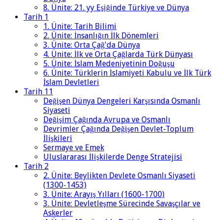
8. Ünite: 21. yy Eşiğinde Türkiye ve Dünya
Tarih 1
1. Ünite: Tarih Bilimi
2. Ünite: İnsanlığın İlk Dönemleri
3. Ünite: Orta Çağ'da Dünya
4. Ünite: İlk ve Orta Çağlarda Türk Dünyası
5. Ünite: İslam Medeniyetinin Doğuşu
6. Ünite: Türklerin İslamiyeti Kabulu ve İlk Türk
İslam Devletleri
Tarih 11
Değişen Dünya Dengeleri Karşısında Osmanlı
Siyaseti
Değişim Çağında Avrupa ve Osmanlı
Devrimler Çağında Değişen Devlet-Toplum
İlişkileri
Sermaye ve Emek
Uluslararası İlişkilerde Denge Stratejisi
Tarih 2
2. Ünite: Beylikten Devlete Osmanlı Siyaseti
(1300-1453)
3. Ünite: Arayış Yılları (1600-1700)
3. Ünite: Devletleşme Sürecinde Savaşçılar ve
Askerler