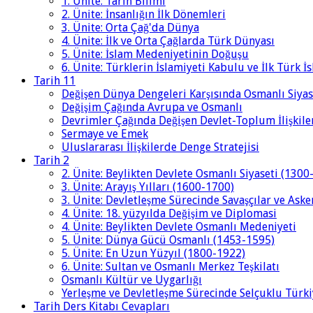
1. Ünite: Tarih Bilimi
2. Ünite: İnsanlığın İlk Dönemleri
3. Ünite: Orta Çağ'da Dünya
4. Ünite: İlk ve Orta Çağlarda Türk Dünyası
5. Ünite: İslam Medeniyetinin Doğuşu
6. Ünite: Türklerin İslamiyeti Kabulu ve İlk Türk İ
Tarih 11
Değişen Dünya Dengeleri Karşısında Osmanlı Siyas
Değişim Çağında Avrupa ve Osmanlı
Devrimler Çağında Değişen Devlet-Toplum İlişkile
Sermaye ve Emek
Uluslararası İlişkilerde Denge Stratejisi
Tarih 2
2. Ünite: Beylikten Devlete Osmanlı Siyaseti (1300
3. Ünite: Arayış Yılları (1600-1700)
3. Ünite: Devletleşme Sürecinde Savaşçılar ve Aske
4. Ünite: 18. yüzyılda Değişim ve Diplomasi
4. Ünite: Beylikten Devlete Osmanlı Medeniyeti
5. Ünite: Dünya Gücü Osmanlı (1453-1595)
5. Ünite: En Uzun Yüzyıl (1800-1922)
6. Ünite: Sultan ve Osmanlı Merkez Teşkilatı
Osmanlı Kültür ve Uygarlığı
Yerleşme ve Devletleşme Sürecinde Selçuklu Türki
Tarih Ders Kitabı Cevapları