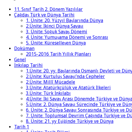
11. Sınıf Tarih 2. Dönem Yazılılar
Çağdaş Türk ve Dünya Tarihi
1. Ünite: 20. Yüzyıl Başlarında Dünya
2.Ünite: İkinci Dünya Savaşı
3. Ünite: Soğuk Savaş Dönemi
4. Ünite: Yumuşama Dönemi ve Sonrası
5. Ünite: Küreselleşen Dünya
Doküman
2015-2016 Tarih Yıllık Planları
Genel
İnkılap Tarihi
1.Ünite: 20. yy. Başlarında Osmanlı Devleti ve Dün
2.Ünite: Kurtuluş Savaşı’nda Cepheler
2.Ünite: Millî Mücadele
3.Ünite: Atatürkçülük ve Atatürk İlkeleri
3.Ünite: Türk İnkılabı
4.Ünite: İki Savaş Arası Dönemde Türkiye ve Düny
5.Ünite: 2. Dünya Savaşı Sürecinde Türkiye ve Dün
6. Ünite: 2. Dünya Savaşı Sonrasında Türkiye ve D
7. Ünite: Toplumsal Devrim Çağında Türkiye ve D
8. Ünite: 21. yy Eşiğinde Türkiye ve Dünya
Tarih 1