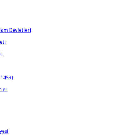
slam Devletleri
eti
ri
-1453)
rler
yesi