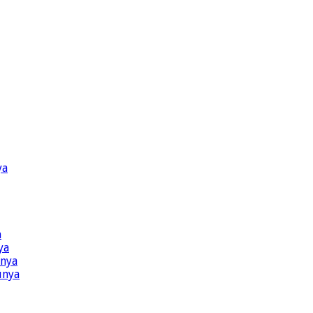
ya
a
ya
ünya
ünya