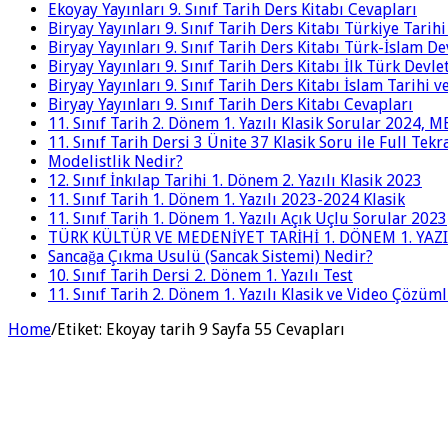
Ekoyay Yayınları 9. Sınıf Tarih Ders Kitabı Cevapları
Biryay Yayınları 9. Sınıf Tarih Ders Kitabı Türkiye Tarih
Biryay Yayınları 9. Sınıf Tarih Ders Kitabı Türk-İslam De
Biryay Yayınları 9. Sınıf Tarih Ders Kitabı İlk Türk Devle
Biryay Yayınları 9. Sınıf Tarih Ders Kitabı İslam Tarihi 
Biryay Yayınları 9. Sınıf Tarih Ders Kitabı Cevapları
11. Sınıf Tarih 2. Dönem 1. Yazılı Klasik Sorular 2024,
11. Sınıf Tarih Dersi 3 Ünite 37 Klasik Soru ile Full Tek
Modelistlik Nedir?
12. Sınıf İnkılap Tarihi 1. Dönem 2. Yazılı Klasik 2023
11. Sınıf Tarih 1. Dönem 1. Yazılı 2023-2024 Klasik
11. Sınıf Tarih 1. Dönem 1. Yazılı Açık Uçlu Sorular 2023
TÜRK KÜLTÜR VE MEDENİYET TARİHİ 1. DÖNEM 1. YAZI
Sancağa Çıkma Usulü (Sancak Sistemi) Nedir?
10. Sınıf Tarih Dersi 2. Dönem 1. Yazılı Test
11. Sınıf Tarih 2. Dönem 1. Yazılı Klasik ve Video Çözüm
Home
/
Etiket:
Ekoyay tarih 9 Sayfa 55 Cevapları