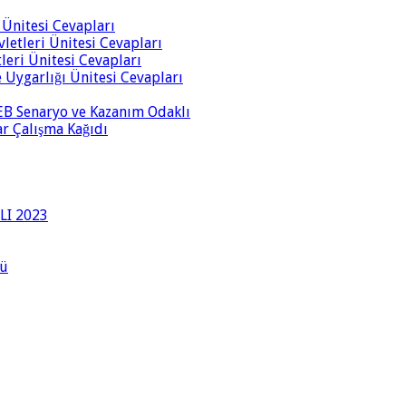
i Ünitesi Cevapları
vletleri Ünitesi Cevapları
tleri Ünitesi Cevapları
ve Uygarlığı Ünitesi Cevapları
 MEB Senaryo ve Kazanım Odaklı
rar Çalışma Kağıdı
LI 2023
lü