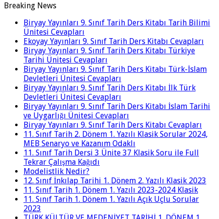
Breaking News
Biryay Yayınları 9. Sınıf Tarih Ders Kitabı Tarih Bilimi
Ünitesi Cevapları
Ekoyay Yayınları 9. Sınıf Tarih Ders Kitabı Cevapları
Biryay Yayınları 9. Sınıf Tarih Ders Kitabı Türkiye
Tarihi Ünitesi Cevapları
Biryay Yayınları 9. Sınıf Tarih Ders Kitabı Türk-İslam
Devletleri Ünitesi Cevapları
Biryay Yayınları 9. Sınıf Tarih Ders Kitabı İlk Türk
Devletleri Ünitesi Cevapları
Biryay Yayınları 9. Sınıf Tarih Ders Kitabı İslam Tarihi
ve Uygarlığı Ünitesi Cevapları
Biryay Yayınları 9. Sınıf Tarih Ders Kitabı Cevapları
11. Sınıf Tarih 2. Dönem 1. Yazılı Klasik Sorular 2024,
MEB Senaryo ve Kazanım Odaklı
11. Sınıf Tarih Dersi 3 Ünite 37 Klasik Soru ile Full
Tekrar Çalışma Kağıdı
Modelistlik Nedir?
12. Sınıf İnkılap Tarihi 1. Dönem 2. Yazılı Klasik 2023
11. Sınıf Tarih 1. Dönem 1. Yazılı 2023-2024 Klasik
11. Sınıf Tarih 1. Dönem 1. Yazılı Açık Uçlu Sorular
2023
TÜRK KÜLTÜR VE MEDENİYET TARİHİ 1. DÖNEM 1.