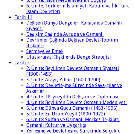
5. Ünite: İslam Medeniyetinin Doğuşu
6. Ünite: Türklerin İslamiyeti Kabulu ve İlk Türk
İslam Devletleri
Tarih 11
Değişen Dünya Dengeleri Karşısında Osmanlı
Siyaseti
Değişim Çağında Avrupa ve Osmanlı
Devrimler Çağında Değişen Devlet-Toplum
İlişkileri
Sermaye ve Emek
Uluslararası İlişkilerde Denge Stratejisi
Tarih 2
2. Ünite: Beylikten Devlete Osmanlı Siyaseti
(1300-1453)
3. Ünite: Arayış Yılları (1600-1700)
3. Ünite: Devletleşme Sürecinde Savaşçılar ve
Askerler
4. Ünite: 18. yüzyılda Değişim ve Diplomasi
4. Ünite: Beylikten Devlete Osmanlı Medeniyeti
5. Ünite: Dünya Gücü Osmanlı (1453-1595)
5. Ünite: En Uzun Yüzyıl (1800-1922)
6. Ünite: Sultan ve Osmanlı Merkez Teşkilatı
Osmanlı Kültür ve Uygarlığı
Yerleşme ve Devletleşme Sürecinde Selçuklu