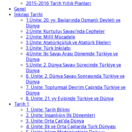
2015-2016 Tarih Yıllık Planları
Genel
İnkılap Tarihi
1.Ünite: 20. yy. Başlarında Osmanlı Devleti ve
Dünya
2.Ünite: Kurtuluş Savaşı’nda Cepheler
2.Ünite: Millî Mücadele
3.Ünite: Atatürkçülük ve Atatürk İlkeleri
3.Ünite: Türk İnkılabı
4.Ünite: İki Savaş Arası Dönemde Türkiye ve
Dünya
5.Ünite: 2. Dünya Savaşı Sürecinde Türkiye ve
Dünya
6. Ünite: 2. Dünya Savaşı Sonrasında Türkiye ve
Dünya
7. Ünite: Toplumsal Devrim Çağında Türkiye ve
Dünya
8. Ünite: 21. yy Eşiğinde Türkiye ve Dünya
Tarih 1
1. Ünite: Tarih Bilimi
2. Ünite: İnsanlığın İlk Dönemleri
3. Ünite: Orta Çağ'da Dünya
4. Ünite: İlk ve Orta Çağlarda Türk Dünyası