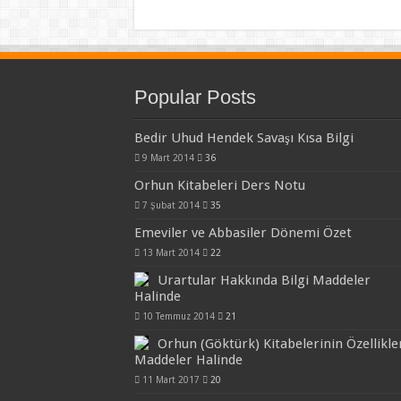
Popular Posts
Bedir Uhud Hendek Savaşı Kısa Bilgi
9 Mart 2014
36
Orhun Kitabeleri Ders Notu
7 Şubat 2014
35
Emeviler ve Abbasiler Dönemi Özet
13 Mart 2014
22
Urartular Hakkında Bilgi Maddeler
Halinde
10 Temmuz 2014
21
Orhun (Göktürk) Kitabelerinin Özellikle
Maddeler Halinde
11 Mart 2017
20