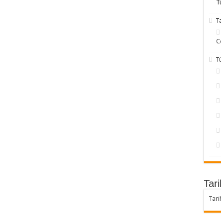
T
T
C
T
Tari
Tari