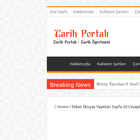
Ana Sayfa
Hakkımızda
Kullanım Şartları
Çer
Hakkımızda
Kullanım Şartları
Çere
Breaking News
Biryay Yayınları 9. Sınıf 
Home
/
Etiket:
Ekoyay Yayınları Sayfa 20 Cevapl