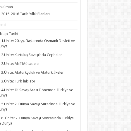
oküman
2015-2016 Tarih Yıllık Planları
enel
kılap Tarihi
1.Ünite: 20. yy. Başlarında Osmanlı Devleti ve
ünya
2.Ünite: Kurtuluş Savaşı’nda Cepheler
2.Ünite: Millî Mücadele
3.Ünite: Atatürkçülük ve Atatürk İlkeleri
3.Ünite: Türk İnkılabı
4.Ünite: İki Savaş Arası Dönemde Türkiye ve
ünya
5.Ünite: 2. Dünya Savaşı Sürecinde Türkiye ve
ünya
6. Ünite: 2. Dünya Savaşı Sonrasında Türkiye
e Dünya