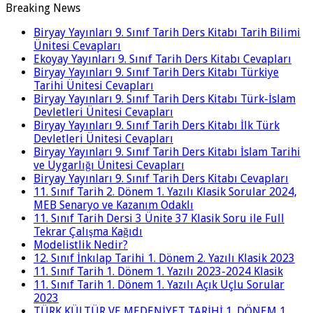
Breaking News
Biryay Yayınları 9. Sınıf Tarih Ders Kitabı Tarih Bilimi
Ünitesi Cevapları
Ekoyay Yayınları 9. Sınıf Tarih Ders Kitabı Cevapları
Biryay Yayınları 9. Sınıf Tarih Ders Kitabı Türkiye
Tarihi Ünitesi Cevapları
Biryay Yayınları 9. Sınıf Tarih Ders Kitabı Türk-İslam
Devletleri Ünitesi Cevapları
Biryay Yayınları 9. Sınıf Tarih Ders Kitabı İlk Türk
Devletleri Ünitesi Cevapları
Biryay Yayınları 9. Sınıf Tarih Ders Kitabı İslam Tarihi
ve Uygarlığı Ünitesi Cevapları
Biryay Yayınları 9. Sınıf Tarih Ders Kitabı Cevapları
11. Sınıf Tarih 2. Dönem 1. Yazılı Klasik Sorular 2024,
MEB Senaryo ve Kazanım Odaklı
11. Sınıf Tarih Dersi 3 Ünite 37 Klasik Soru ile Full
Tekrar Çalışma Kağıdı
Modelistlik Nedir?
12. Sınıf İnkılap Tarihi 1. Dönem 2. Yazılı Klasik 2023
11. Sınıf Tarih 1. Dönem 1. Yazılı 2023-2024 Klasik
11. Sınıf Tarih 1. Dönem 1. Yazılı Açık Uçlu Sorular
2023
TÜRK KÜLTÜR VE MEDENİYET TARİHİ 1. DÖNEM 1.