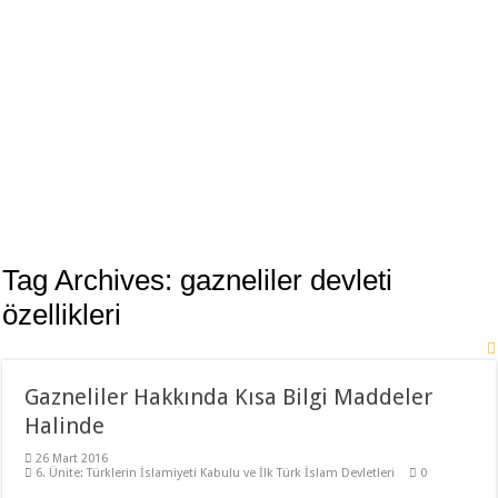
11. Sınıf Tarih Dersi 3 Ünite 37 Klasik Soru ile Full Tekrar Çalışma Kağıdı
Modelistlik Nedir?
12. Sınıf İnkılap Tarihi 1. Dönem 2. Yazılı Klasik 2023
11. Sınıf Tarih 1. Dönem 1. Yazılı 2023-2024 Klasik
11. Sınıf Tarih 1. Dönem 1. Yazılı Açık Uçlu Sorular 2023
TÜRK KÜLTÜR VE MEDENİYET TARİHİ 1. DÖNEM 1. YAZILI 2023
Sancağa Çıkma Usulü (Sancak Sistemi) Nedir?
10. Sınıf Tarih Dersi 2. Dönem 1. Yazılı Test
Tag Archives:
gazneliler devleti
11. Sınıf Tarih 2. Dönem 1. Yazılı Klasik ve Video Çözümlü
özellikleri
Gazneliler Hakkında Kısa Bilgi Maddeler
Halinde
26 Mart 2016
6. Ünite: Türklerin İslamiyeti Kabulu ve İlk Türk İslam Devletleri
0