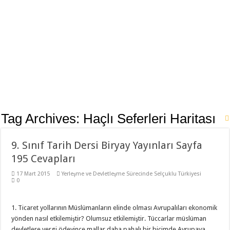
11. Sınıf Tarih Dersi 3 Ünite 37 Klasik Soru ile Full Tekrar Çalışma Kağıdı
Modelistlik Nedir?
12. Sınıf İnkılap Tarihi 1. Dönem 2. Yazılı Klasik 2023
11. Sınıf Tarih 1. Dönem 1. Yazılı 2023-2024 Klasik
11. Sınıf Tarih 1. Dönem 1. Yazılı Açık Uçlu Sorular 2023
TÜRK KÜLTÜR VE MEDENİYET TARİHİ 1. DÖNEM 1. YAZILI 2023
Sancağa Çıkma Usulü (Sancak Sistemi) Nedir?
Tag Archives:
Haçlı Seferleri Haritası
10. Sınıf Tarih Dersi 2. Dönem 1. Yazılı Test
11. Sınıf Tarih 2. Dönem 1. Yazılı Klasik ve Video Çözümlü
9. Sınıf Tarih Dersi Biryay Yayınları Sayfa
195 Cevapları
17 Mart 2015
Yerleşme ve Devletleşme Sürecinde Selçuklu Türkiyesi
0
1. Ticaret yollarının Müslümanların elinde olması Avrupalıları ekonomik
yönden nasıl etkilemiştir? Olumsuz etkilemiştir. Tüccarlar müslüman
devletlere vergi ödeyince mallar daha pahalı bir biçimde Avrupaya