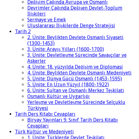
Değişim Çağında Avrupa ve Osmanlı
Devrimler Çağında Değişen Devlet-Toplum
İlişkileri
Sermaye ve Emek
Uluslararası İlişkilerde Denge Stratejisi
Tarih 2
2. Ünite: Beylikten Devlete Osmanlı Siyaseti
(1300-1453)
3. Ünite: Arayış Yılları (1600-1700)
3. Ünite: Devletleşme Sürecinde Savaşçılar ve
Askerler
4. Ünite: 18. yüzyılda Değişim ve Diplomasi
4. Ünite: Beylikten Devlete Osmanlı Medeniyeti
5. Ünite: Dünya Gücü Osmanlı (1453-1595)
5. Ünite: En Uzun Yüzyıl (1800-1922)
6. Ünite: Sultan ve Osmanlı Merkez Teşkilatı
Osmanlı Kültür ve Uygarlığı
Yerleşme ve Devletleşme Sürecinde Selçuklu
Türkiyesi
Tarih Ders Kitabı Cevapları
Biryay Yayınları 9. Sınıf Tarih Ders Kitabı
Cevapları
Türk Kültür ve Medeniyeti
1. Ünite: Türklerde Devlet Teşkilatı