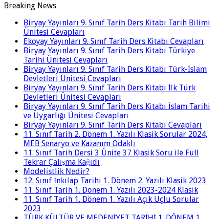
Breaking News
Biryay Yayınları 9. Sınıf Tarih Ders Kitabı Tarih Bilimi
Ünitesi Cevapları
Ekoyay Yayınları 9. Sınıf Tarih Ders Kitabı Cevapları
Biryay Yayınları 9. Sınıf Tarih Ders Kitabı Türkiye
Tarihi Ünitesi Cevapları
Biryay Yayınları 9. Sınıf Tarih Ders Kitabı Türk-İslam
Devletleri Ünitesi Cevapları
Biryay Yayınları 9. Sınıf Tarih Ders Kitabı İlk Türk
Devletleri Ünitesi Cevapları
Biryay Yayınları 9. Sınıf Tarih Ders Kitabı İslam Tarihi
ve Uygarlığı Ünitesi Cevapları
Biryay Yayınları 9. Sınıf Tarih Ders Kitabı Cevapları
11. Sınıf Tarih 2. Dönem 1. Yazılı Klasik Sorular 2024,
MEB Senaryo ve Kazanım Odaklı
11. Sınıf Tarih Dersi 3 Ünite 37 Klasik Soru ile Full
Tekrar Çalışma Kağıdı
Modelistlik Nedir?
12. Sınıf İnkılap Tarihi 1. Dönem 2. Yazılı Klasik 2023
11. Sınıf Tarih 1. Dönem 1. Yazılı 2023-2024 Klasik
11. Sınıf Tarih 1. Dönem 1. Yazılı Açık Uçlu Sorular
2023
TÜRK KÜLTÜR VE MEDENİYET TARİHİ 1. DÖNEM 1.