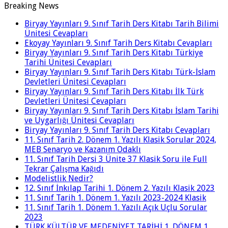
Breaking News
Biryay Yayınları 9. Sınıf Tarih Ders Kitabı Tarih Bilimi
Ünitesi Cevapları
Ekoyay Yayınları 9. Sınıf Tarih Ders Kitabı Cevapları
Biryay Yayınları 9. Sınıf Tarih Ders Kitabı Türkiye
Tarihi Ünitesi Cevapları
Biryay Yayınları 9. Sınıf Tarih Ders Kitabı Türk-İslam
Devletleri Ünitesi Cevapları
Biryay Yayınları 9. Sınıf Tarih Ders Kitabı İlk Türk
Devletleri Ünitesi Cevapları
Biryay Yayınları 9. Sınıf Tarih Ders Kitabı İslam Tarihi
ve Uygarlığı Ünitesi Cevapları
Biryay Yayınları 9. Sınıf Tarih Ders Kitabı Cevapları
11. Sınıf Tarih 2. Dönem 1. Yazılı Klasik Sorular 2024,
MEB Senaryo ve Kazanım Odaklı
11. Sınıf Tarih Dersi 3 Ünite 37 Klasik Soru ile Full
Tekrar Çalışma Kağıdı
Modelistlik Nedir?
12. Sınıf İnkılap Tarihi 1. Dönem 2. Yazılı Klasik 2023
11. Sınıf Tarih 1. Dönem 1. Yazılı 2023-2024 Klasik
11. Sınıf Tarih 1. Dönem 1. Yazılı Açık Uçlu Sorular
2023
TÜRK KÜLTÜR VE MEDENİYET TARİHİ 1. DÖNEM 1.