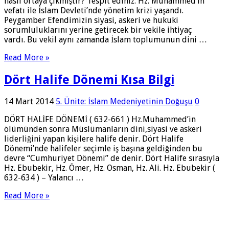
nasıl ortaya çıkmıştır? Tespit ediniz. Hz. Muhammed’in
vefatı ile İslam Devleti’nde yönetim krizi yaşandı.
Peygamber Efendimizin siyasi, askeri ve hukuki
sorumluluklarını yerine getirecek bir vekile ihtiyaç
vardı. Bu vekil aynı zamanda İslam toplumunun dini …
Read More »
Dört Halife Dönemi Kısa Bilgi
14 Mart 2014
5. Ünite: İslam Medeniyetinin Doğuşu
0
DÖRT HALİFE DÖNEMİ ( 632-661 ) Hz.Muhammed’in
ölümünden sonra Müslümanların dini,siyasi ve askeri
liderliğini yapan kişilere halife denir. Dört Halife
Dönemi’nde halifeler seçimle iş başına geldiğinden bu
devre ‘‘Cumhuriyet Dönemi” de denir. Dört Halife sırasıyla
Hz. Ebubekir, Hz. Ömer, Hz. Osman, Hz. Ali. Hz. Ebubekir (
632-634 ) – Yalancı …
Read More »