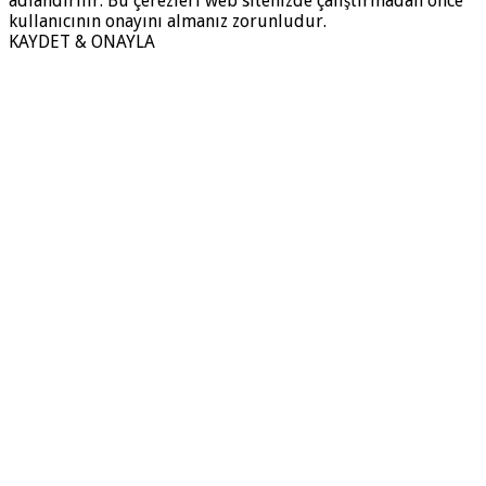
adlandırılır. Bu çerezleri web sitenizde çalıştırmadan önce
kullanıcının onayını almanız zorunludur.
KAYDET & ONAYLA