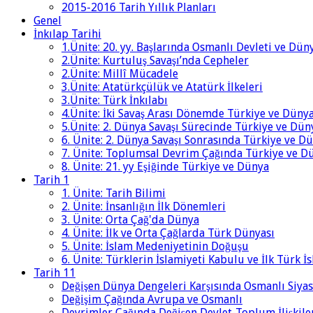
2015-2016 Tarih Yıllık Planları
Genel
İnkılap Tarihi
1.Ünite: 20. yy. Başlarında Osmanlı Devleti ve Dün
2.Ünite: Kurtuluş Savaşı’nda Cepheler
2.Ünite: Millî Mücadele
3.Ünite: Atatürkçülük ve Atatürk İlkeleri
3.Ünite: Türk İnkılabı
4.Ünite: İki Savaş Arası Dönemde Türkiye ve Düny
5.Ünite: 2. Dünya Savaşı Sürecinde Türkiye ve Dün
6. Ünite: 2. Dünya Savaşı Sonrasında Türkiye ve D
7. Ünite: Toplumsal Devrim Çağında Türkiye ve D
8. Ünite: 21. yy Eşiğinde Türkiye ve Dünya
Tarih 1
1. Ünite: Tarih Bilimi
2. Ünite: İnsanlığın İlk Dönemleri
3. Ünite: Orta Çağ'da Dünya
4. Ünite: İlk ve Orta Çağlarda Türk Dünyası
5. Ünite: İslam Medeniyetinin Doğuşu
6. Ünite: Türklerin İslamiyeti Kabulu ve İlk Türk İ
Tarih 11
Değişen Dünya Dengeleri Karşısında Osmanlı Siyas
Değişim Çağında Avrupa ve Osmanlı
Devrimler Çağında Değişen Devlet-Toplum İlişkile