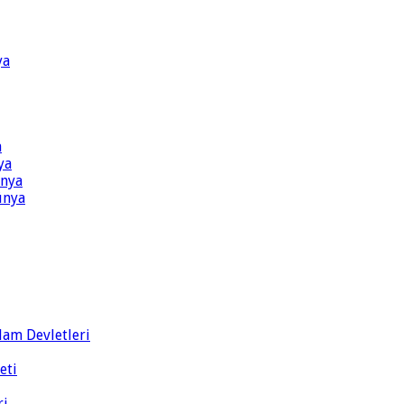
ya
a
ya
ünya
ünya
slam Devletleri
eti
ri