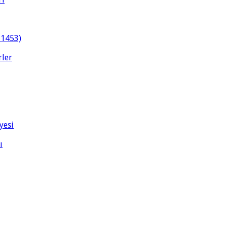
-1453)
rler
yesi
ı