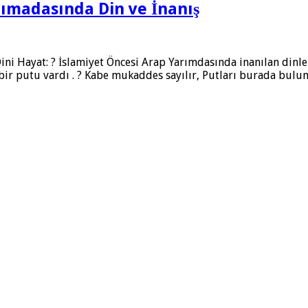
rımadasında Din ve İnanış
Hayat: ? İslamiyet Öncesi Arap Yarımdasında inanılan dinler; 
lı bir putu vardı . ? Kabe mukaddes sayılır, Putları burada bul