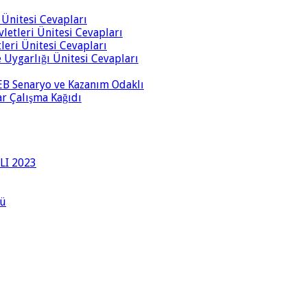
i Ünitesi Cevapları
vletleri Ünitesi Cevapları
tleri Ünitesi Cevapları
ve Uygarlığı Ünitesi Cevapları
 MEB Senaryo ve Kazanım Odaklı
rar Çalışma Kağıdı
LI 2023
lü