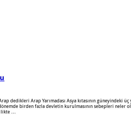
mu
 Arap dedikleri Arap Yarımadası Asya kıtasının güneyindeki ü
nemde birden fazla devletin kurulmasının sebepleri neler olabi
ilikte …