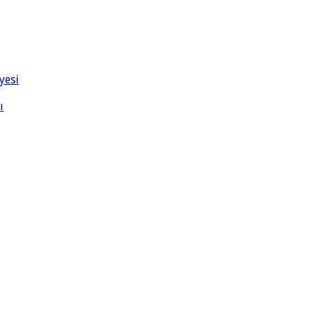
yesi
ı