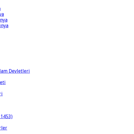
a
ya
ünya
ünya
slam Devletleri
eti
ri
-1453)
rler