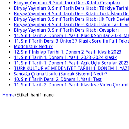
Ekoyay Yayınları 9. Sınıf Tarih Ders Kitabı Cevapları
Biryay Yayınları 9. Sınıf Tarih Ders Kitabı Türkiye Tarih
Biryay Yayınları 9. Sınıf Tarih Ders Kitabı Türk-İslam De
Biryay Yayınları 9. Sınıf Tarih Ders Kitabı İlk Türk Devle
Biryay Yayınları 9. Sınıf Tarih Ders Kitabı İslam Tarihi 
Biryay Yayınları 9. Sınıf Tarih Ders Kitabı Cevapları
11. Sınıf Tarih 2. Dönem 1. Yazılı Klasik Sorular 2024,
11. Sınıf Tarih Dersi 3 Ünite 37 Klasik Soru ile Full Tek
Modelistlik Nedir?
12. Sınıf İnkılap Tarihi 1. Dönem 2. Yazılı Klasik 2023
11. Sınıf Tarih 1. Dönem 1. Yazılı 2023-2024 Klasik
11. Sınıf Tarih 1. Dönem 1. Yazılı Açık Uçlu Sorular 2023
TÜRK KÜLTÜR VE MEDENİYET TARİHİ 1. DÖNEM 1. YAZI
Sancağa Çıkma Usulü (Sancak Sistemi) Nedir?
10. Sınıf Tarih Dersi 2. Dönem 1. Yazılı Test
11. Sınıf Tarih 2. Dönem 1. Yazılı Klasik ve Video Çözüm
Home
/
Etiket:
hanif inancı