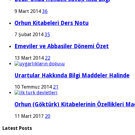
9 Mart 2014
36
Orhun Kitabeleri Ders Notu
7 Şubat 2014
35
Emeviler ve Abbasiler Dönemi Özet
13 Mart 2014
22
Urartular Hakkında Bilgi Maddeler Halinde
10 Temmuz 2014
21
Orhun (Göktürk) Kitabelerinin Özellikleri Ma
11 Mart 2017
20
Latest Posts