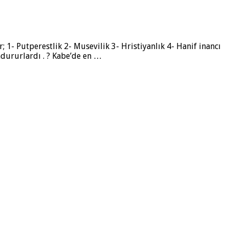
1- Putperestlik 2- Musevilik 3- Hristiyanlık 4- Hanif inancı
undururlardı . ? Kabe’de en …