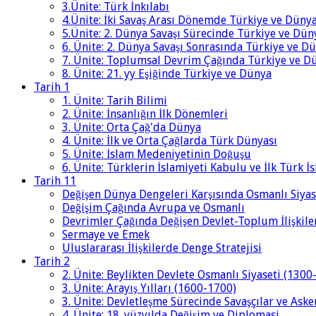
3.Ünite: Türk İnkılabı
4.Ünite: İki Savaş Arası Dönemde Türkiye ve Düny
5.Ünite: 2. Dünya Savaşı Sürecinde Türkiye ve Dün
6. Ünite: 2. Dünya Savaşı Sonrasında Türkiye ve D
7. Ünite: Toplumsal Devrim Çağında Türkiye ve D
8. Ünite: 21. yy Eşiğinde Türkiye ve Dünya
Tarih 1
1. Ünite: Tarih Bilimi
2. Ünite: İnsanlığın İlk Dönemleri
3. Ünite: Orta Çağ'da Dünya
4. Ünite: İlk ve Orta Çağlarda Türk Dünyası
5. Ünite: İslam Medeniyetinin Doğuşu
6. Ünite: Türklerin İslamiyeti Kabulu ve İlk Türk İ
Tarih 11
Değişen Dünya Dengeleri Karşısında Osmanlı Siyas
Değişim Çağında Avrupa ve Osmanlı
Devrimler Çağında Değişen Devlet-Toplum İlişkile
Sermaye ve Emek
Uluslararası İlişkilerde Denge Stratejisi
Tarih 2
2. Ünite: Beylikten Devlete Osmanlı Siyaseti (1300
3. Ünite: Arayış Yılları (1600-1700)
3. Ünite: Devletleşme Sürecinde Savaşçılar ve Aske
4. Ünite: 18. yüzyılda Değişim ve Diplomasi