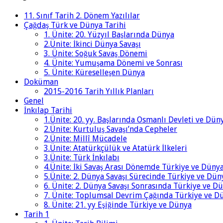
11. Sınıf Tarih 2. Dönem Yazılılar
Çağdaş Türk ve Dünya Tarihi
1. Ünite: 20. Yüzyıl Başlarında Dünya
2.Ünite: İkinci Dünya Savaşı
3. Ünite: Soğuk Savaş Dönemi
4. Ünite: Yumuşama Dönemi ve Sonrası
5. Ünite: Küreselleşen Dünya
Doküman
2015-2016 Tarih Yıllık Planları
Genel
İnkılap Tarihi
1.Ünite: 20. yy. Başlarında Osmanlı Devleti ve Dün
2.Ünite: Kurtuluş Savaşı’nda Cepheler
2.Ünite: Millî Mücadele
3.Ünite: Atatürkçülük ve Atatürk İlkeleri
3.Ünite: Türk İnkılabı
4.Ünite: İki Savaş Arası Dönemde Türkiye ve Düny
5.Ünite: 2. Dünya Savaşı Sürecinde Türkiye ve Dün
6. Ünite: 2. Dünya Savaşı Sonrasında Türkiye ve D
7. Ünite: Toplumsal Devrim Çağında Türkiye ve D
8. Ünite: 21. yy Eşiğinde Türkiye ve Dünya
Tarih 1