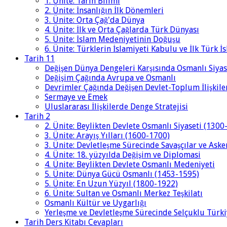
1. Ünite: Tarih Bilimi
2. Ünite: İnsanlığın İlk Dönemleri
3. Ünite: Orta Çağ'da Dünya
4. Ünite: İlk ve Orta Çağlarda Türk Dünyası
5. Ünite: İslam Medeniyetinin Doğuşu
6. Ünite: Türklerin İslamiyeti Kabulu ve İlk Türk İ
Tarih 11
Değişen Dünya Dengeleri Karşısında Osmanlı Siyas
Değişim Çağında Avrupa ve Osmanlı
Devrimler Çağında Değişen Devlet-Toplum İlişkile
Sermaye ve Emek
Uluslararası İlişkilerde Denge Stratejisi
Tarih 2
2. Ünite: Beylikten Devlete Osmanlı Siyaseti (1300
3. Ünite: Arayış Yılları (1600-1700)
3. Ünite: Devletleşme Sürecinde Savaşçılar ve Aske
4. Ünite: 18. yüzyılda Değişim ve Diplomasi
4. Ünite: Beylikten Devlete Osmanlı Medeniyeti
5. Ünite: Dünya Gücü Osmanlı (1453-1595)
5. Ünite: En Uzun Yüzyıl (1800-1922)
6. Ünite: Sultan ve Osmanlı Merkez Teşkilatı
Osmanlı Kültür ve Uygarlığı
Yerleşme ve Devletleşme Sürecinde Selçuklu Türki
Tarih Ders Kitabı Cevapları