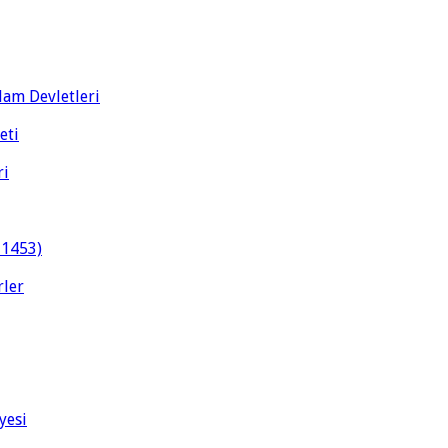
slam Devletleri
eti
ri
-1453)
rler
yesi