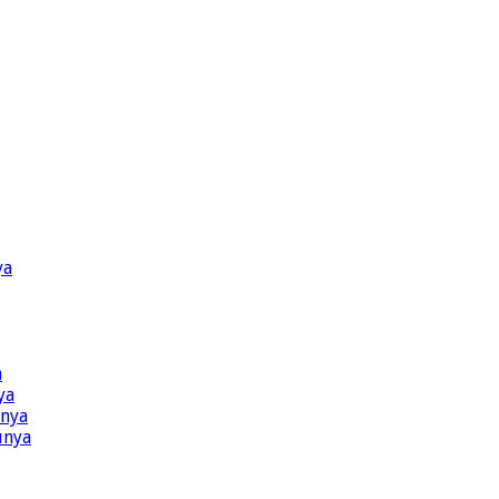
ya
a
ya
ünya
ünya