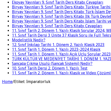
Ekoyay Yayınları 9. Sınıf Tarih Ders Kitabı Cevapları
Biryay Yayınları 9. Sınıf Tarih Ders Kitabı Türkiye Tarih
Biryay Yayınları 9. Sınıf Tarih Ders Kitabı Türk-İslam De
Biryay Yayınları 9. Sınıf Tarih Ders Kitabı İlk Türk Devle
Biryay Yayınları 9. Sınıf Tarih Ders Kitabı İslam Tarihi 
Biryay Yayınları 9. Sınıf Tarih Ders Kitabı Cevapları
11. Sınıf Tarih 2. Dönem 1. Yazılı Klasik Sorular 2024,
11. Sınıf Tarih Dersi 3 Ünite 37 Klasik Soru ile Full Tek
Modelistlik Nedir?
12. Sınıf İnkılap Tarihi 1. Dönem 2. Yazılı Klasik 2023
11. Sınıf Tarih 1. Dönem 1. Yazılı 2023-2024 Klasik
11. Sınıf Tarih 1. Dönem 1. Yazılı Açık Uçlu Sorular 2023
TÜRK KÜLTÜR VE MEDENİYET TARİHİ 1. DÖNEM 1. YAZI
Sancağa Çıkma Usulü (Sancak Sistemi) Nedir?
10. Sınıf Tarih Dersi 2. Dönem 1. Yazılı Test
11. Sınıf Tarih 2. Dönem 1. Yazılı Klasik ve Video Çözüm
Home
/
Etiket:
İmparatorluk