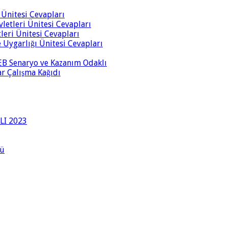
i Ünitesi Cevapları
vletleri Ünitesi Cevapları
tleri Ünitesi Cevapları
ve Uygarlığı Ünitesi Cevapları
 MEB Senaryo ve Kazanım Odaklı
rar Çalışma Kağıdı
LI 2023
lü