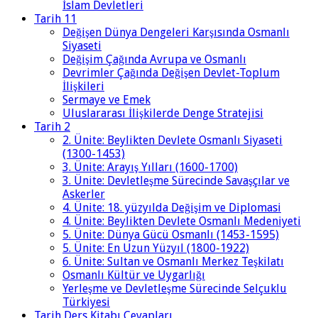
İslam Devletleri
Tarih 11
Değişen Dünya Dengeleri Karşısında Osmanlı
Siyaseti
Değişim Çağında Avrupa ve Osmanlı
Devrimler Çağında Değişen Devlet-Toplum
İlişkileri
Sermaye ve Emek
Uluslararası İlişkilerde Denge Stratejisi
Tarih 2
2. Ünite: Beylikten Devlete Osmanlı Siyaseti
(1300-1453)
3. Ünite: Arayış Yılları (1600-1700)
3. Ünite: Devletleşme Sürecinde Savaşçılar ve
Askerler
4. Ünite: 18. yüzyılda Değişim ve Diplomasi
4. Ünite: Beylikten Devlete Osmanlı Medeniyeti
5. Ünite: Dünya Gücü Osmanlı (1453-1595)
5. Ünite: En Uzun Yüzyıl (1800-1922)
6. Ünite: Sultan ve Osmanlı Merkez Teşkilatı
Osmanlı Kültür ve Uygarlığı
Yerleşme ve Devletleşme Sürecinde Selçuklu
Türkiyesi
Tarih Ders Kitabı Cevapları