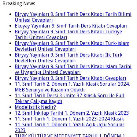
Breaking News
Biryay Yayınları 9. Sınıf Tarih Ders Kitabı Tarih Bilimi
Ünitesi Cevapları
Ekoyay Yayınları 9. Sınıf Tarih Ders Kitabı Cevapları
Biryay Yayınları 9. Sınıf Tarih Ders Kitabı Türkiye
Tarihi Ünitesi Cevapları
Biryay Yayınları 9. Sınıf Tarih Ders Kitabı Türk-İslam
Devletleri Ünitesi Cevapları
Biryay Yayınları 9. Sınıf Tarih Ders Kitabı İlk Türk
Devletleri Ünitesi Cevapları
Biryay Yayınları 9. Sınıf Tarih Ders Kitabı İslam Tarihi
ve Uygarlığı Ünitesi Cevapları
Biryay Yayınları 9. Sınıf Tarih Ders Kitabı Cevapları
11. Sınıf Tarih 2. Dönem 1. Yazılı Klasik Sorular 2024,
MEB Senaryo ve Kazanım Odaklı
11. Sınıf Tarih Dersi 3 Ünite 37 Klasik Soru ile Full
Tekrar Çalışma Kağıdı
Modelistlik Nedir?
12. Sınıf İnkılap Tarihi 1. Dönem 2. Yazılı Klasik 2023
11. Sınıf Tarih 1. Dönem 1. Yazılı 2023-2024 Klasik
11. Sınıf Tarih 1. Dönem 1. Yazılı Açık Uçlu Sorular
2023
TÜRK KÜLTÜR VE MEDENİYET TARİHİ 1. DÖNEM 1.