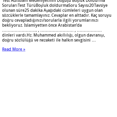
Test Adıİslam Medeniyetinin Doğuşu Boşluk Doldurma
SorularıTest TürüBoşluk doldurmaSoru Sayısı20Tavsiye
olunan süre25 dakika Aşağıdaki cümleleri uygun olan
sözcüklerle tamamlayınız. Cevaplar en alttadır. Kaç soruyu
doğru cevapladığınızı/sorularla ilgili yorumlarınızı
bekliyoruz. İslamiyetten önce Arabistan’da
…………………….. , …………………… , ………………
dinleri vardı.Hz. Muhammed akıllılığı, olgun davranışı,
doğru sözlülüğü ve nezaketi ile halkın sevgisini …
Read More »