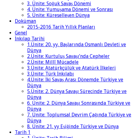
3. Ünite: Soğuk Savaş Dönemi
4. Ünite: Yumuşama Dönemi ve Sonrası
5. Ünite: Küreselleşen Dünya
Doküman
2015-2016 Tarih Yıllık Planları
Genel
İnkılap Tarihi
1.Ünite: 20. yy. Başlarında Osmanlı Devleti ve
Dünya
2.Ünite: Kurtuluş Savaşı’nda Cepheler
2.Ünite: Millî Mücadele
3.Ünite: Atatürkçülük ve Atatürk İlkeleri
3.Ünite: Türk İnkılabı
4.Ünite: İki Savaş Arası Dönemde Türkiye ve
Dünya
5.Ünite: 2. Dünya Savaşı Sürecinde Türkiye ve
Dünya
6. Ünite: 2. Dünya Savaşı Sonrasında Türkiye ve
Dünya
7. Ünite: Toplumsal Devrim Çağında Türkiye ve
Dünya
8. Ünite: 21. yy Eşiğinde Türkiye ve Dünya
Tarih 1