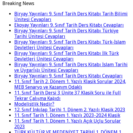
Breaking News
Biryay Yayınları 9. Sınıf Tarih Ders Kitabı Tarih Bilimi
Ünitesi Cevapları
Ekoyay Yayınları 9. Sınıf Tarih Ders Kitabı Cevapları
Biryay Yayınları 9. Sınıf Tarih Ders Kitabı Türkiye
Tarihi Ünitesi Cevapları
Biryay Yayınları 9. Sınıf Tarih Ders Kitabı Türk-İslam
Devletleri Ünitesi Cevapları
Biryay Yayınları 9. Sınıf Tarih Ders Kitabı İlk Türk
Devletleri Ünitesi Cevapları
Biryay Yayınları 9. Sınıf Tarih Ders Kitabı İslam Tarihi
ve Uygarlığı Ünitesi Cevapları
Biryay Yayınları 9. Sınıf Tarih Ders Kitabı Cevapları
11. Sınıf Tarih 2. Dönem 1. Yazılı Klasik Sorular 2024,
MEB Senaryo ve Kazanım Odaklı
11. Sınıf Tarih Dersi 3 Ünite 37 Klasik Soru ile Full
Tekrar Çalışma Kağıdı
Modelistlik Nedir?
12. Sınıf İnkılap Tarihi 1. Dönem 2. Yazılı Klasik 2023
11. Sınıf Tarih 1. Dönem 1. Yazılı 2023-2024 Klasik
11. Sınıf Tarih 1. Dönem 1. Yazılı Açık Uçlu Sorular
2023
TÜRK KÜLTÜR VE MEDENİYET TARİHİ 1. DÖNEM 1.