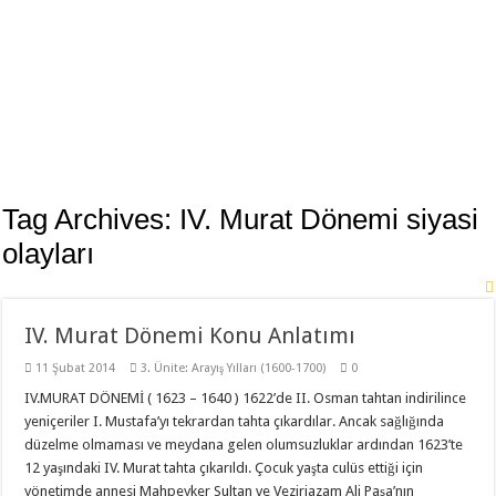
Tag Archives:
IV. Murat Dönemi siyasi
olayları
IV. Murat Dönemi Konu Anlatımı
11 Şubat 2014
3. Ünite: Arayış Yılları (1600-1700)
0
IV.MURAT DÖNEMİ ( 1623 – 1640 ) 1622’de II. Osman tahtan indirilince
yeniçeriler I. Mustafa’yı tekrardan tahta çıkardılar. Ancak sağlığında
düzelme olmaması ve meydana gelen olumsuzluklar ardından 1623’te
12 yaşındaki IV. Murat tahta çıkarıldı. Çocuk yaşta culüs ettiği için
yönetimde annesi Mahpeyker Sultan ve Veziriazam Ali Paşa’nın