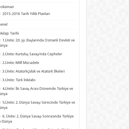
Doküman
2015-2016 Tarih Yıllık Planları
enel
nkılap Tarihi
1.Ünite: 20. yy. Başlarında Osmanlı Devleti ve
ünya
2.Ünite: Kurtuluş Savaşı’nda Cepheler
2.Ünite: Millî Mücadele
3.Ünite: Atatürkçülük ve Atatürk İlkeleri
3.Ünite: Türk İnkılabı
4.Ünite: İki Savaş Arası Dönemde Türkiye ve
ünya
5.Ünite: 2. Dünya Savaşı Sürecinde Türkiye ve
ünya
6. Ünite: 2. Dünya Savaşı Sonrasında Türkiye
e Dünya