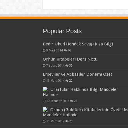
Popular Posts
Bedir Uhud Hendek Savaşı Kısa Bilgi
9 Mart 2014
36
Orhun Kitabeleri Ders Notu
7 Şubat 2014
35
Emeviler ve Abbasiler Dönemi Özet
13 Mart 2014
22
Urartular Hakkında Bilgi Maddeler
Halinde
10 Temmuz 2014
21
Orhun (Göktürk) Kitabelerinin Özellikle
Maddeler Halinde
11 Mart 2017
20