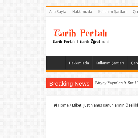
Ana Sayfa
Hakkımızda
Kullanım Şartları
Çer
Hakkımızda
Kullanım Şartları
Çere
Breaking News
Biryay Yayınları 9. Sınıf 
Home
/
Etiket:
Justinianus Kanunlarının Özellik