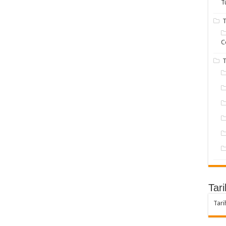
T
T
C
T
Tari
Tari