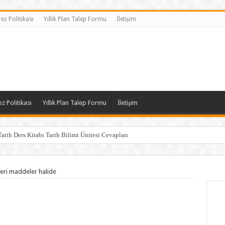
ez Politikası
Yıllık Plan Talep Formu
İletişim
z Politikası
Yıllık Plan Talep Formu
İletişim
Tarih Ders Kitabı Tarih Bilimi Ünitesi Cevapları
leri maddeler halide