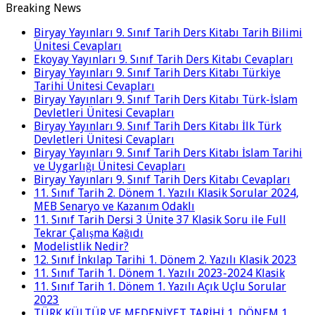
Breaking News
Biryay Yayınları 9. Sınıf Tarih Ders Kitabı Tarih Bilimi
Ünitesi Cevapları
Ekoyay Yayınları 9. Sınıf Tarih Ders Kitabı Cevapları
Biryay Yayınları 9. Sınıf Tarih Ders Kitabı Türkiye
Tarihi Ünitesi Cevapları
Biryay Yayınları 9. Sınıf Tarih Ders Kitabı Türk-İslam
Devletleri Ünitesi Cevapları
Biryay Yayınları 9. Sınıf Tarih Ders Kitabı İlk Türk
Devletleri Ünitesi Cevapları
Biryay Yayınları 9. Sınıf Tarih Ders Kitabı İslam Tarihi
ve Uygarlığı Ünitesi Cevapları
Biryay Yayınları 9. Sınıf Tarih Ders Kitabı Cevapları
11. Sınıf Tarih 2. Dönem 1. Yazılı Klasik Sorular 2024,
MEB Senaryo ve Kazanım Odaklı
11. Sınıf Tarih Dersi 3 Ünite 37 Klasik Soru ile Full
Tekrar Çalışma Kağıdı
Modelistlik Nedir?
12. Sınıf İnkılap Tarihi 1. Dönem 2. Yazılı Klasik 2023
11. Sınıf Tarih 1. Dönem 1. Yazılı 2023-2024 Klasik
11. Sınıf Tarih 1. Dönem 1. Yazılı Açık Uçlu Sorular
2023
TÜRK KÜLTÜR VE MEDENİYET TARİHİ 1. DÖNEM 1.