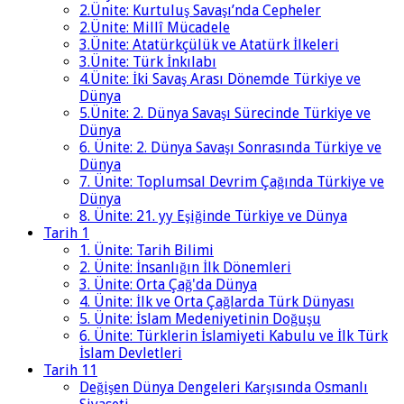
2.Ünite: Kurtuluş Savaşı’nda Cepheler
2.Ünite: Millî Mücadele
3.Ünite: Atatürkçülük ve Atatürk İlkeleri
3.Ünite: Türk İnkılabı
4.Ünite: İki Savaş Arası Dönemde Türkiye ve
Dünya
5.Ünite: 2. Dünya Savaşı Sürecinde Türkiye ve
Dünya
6. Ünite: 2. Dünya Savaşı Sonrasında Türkiye ve
Dünya
7. Ünite: Toplumsal Devrim Çağında Türkiye ve
Dünya
8. Ünite: 21. yy Eşiğinde Türkiye ve Dünya
Tarih 1
1. Ünite: Tarih Bilimi
2. Ünite: İnsanlığın İlk Dönemleri
3. Ünite: Orta Çağ'da Dünya
4. Ünite: İlk ve Orta Çağlarda Türk Dünyası
5. Ünite: İslam Medeniyetinin Doğuşu
6. Ünite: Türklerin İslamiyeti Kabulu ve İlk Türk
İslam Devletleri
Tarih 11
Değişen Dünya Dengeleri Karşısında Osmanlı