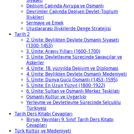
Siyaseti
Değişim Çağında Avrupa ve Osmanlı
Devrimler Çağında Değişen Devlet-Toplum
İlişkileri
Sermaye ve Emek
Uluslararası İlişkilerde Denge Stratejisi
Tarih 2
2. Ünite: Beylikten Devlete Osmanlı Siyaseti
(1300-1453)
3. Ünite: Arayış Yılları (1600-1700)
3. Ünite: Devletleşme Sürecinde Savaşçılar ve
Askerler
4. Ünite: 18. yüzyılda Değişim ve Diplomasi
4. Ünite: Beylikten Devlete Osmanlı Medeniyeti
5. Ünite: Dünya Gücü Osmanlı (1453-1595)
5. Ünite: En Uzun Yüzyıl (1800-1922)
6. Ünite: Sultan ve Osmanlı Merkez Teşkilatı
Osmanlı Kültür ve Uygarlığı
Yerleşme ve Devletleşme Sürecinde Selçuklu
Türkiyesi
Tarih Ders Kitabı Cevapları
Biryay Yayınları 9. Sınıf Tarih Ders Kitabı
Cevapları
Türk Kültür ve Medeniyeti