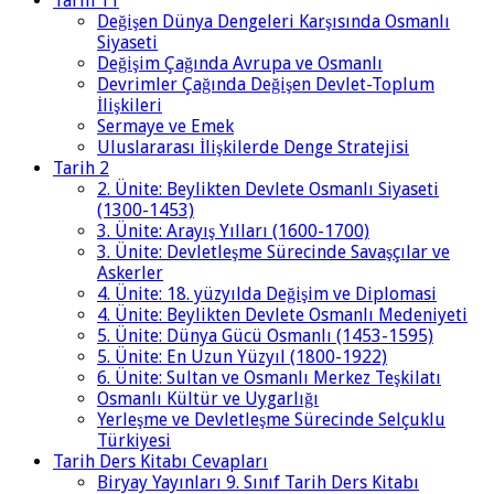
Tarih 11
Değişen Dünya Dengeleri Karşısında Osmanlı
Siyaseti
Değişim Çağında Avrupa ve Osmanlı
Devrimler Çağında Değişen Devlet-Toplum
İlişkileri
Sermaye ve Emek
Uluslararası İlişkilerde Denge Stratejisi
Tarih 2
2. Ünite: Beylikten Devlete Osmanlı Siyaseti
(1300-1453)
3. Ünite: Arayış Yılları (1600-1700)
3. Ünite: Devletleşme Sürecinde Savaşçılar ve
Askerler
4. Ünite: 18. yüzyılda Değişim ve Diplomasi
4. Ünite: Beylikten Devlete Osmanlı Medeniyeti
5. Ünite: Dünya Gücü Osmanlı (1453-1595)
5. Ünite: En Uzun Yüzyıl (1800-1922)
6. Ünite: Sultan ve Osmanlı Merkez Teşkilatı
Osmanlı Kültür ve Uygarlığı
Yerleşme ve Devletleşme Sürecinde Selçuklu
Türkiyesi
Tarih Ders Kitabı Cevapları
Biryay Yayınları 9. Sınıf Tarih Ders Kitabı