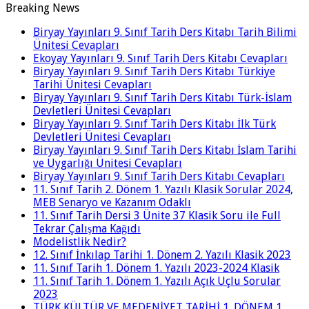
Breaking News
Biryay Yayınları 9. Sınıf Tarih Ders Kitabı Tarih Bilimi
Ünitesi Cevapları
Ekoyay Yayınları 9. Sınıf Tarih Ders Kitabı Cevapları
Biryay Yayınları 9. Sınıf Tarih Ders Kitabı Türkiye
Tarihi Ünitesi Cevapları
Biryay Yayınları 9. Sınıf Tarih Ders Kitabı Türk-İslam
Devletleri Ünitesi Cevapları
Biryay Yayınları 9. Sınıf Tarih Ders Kitabı İlk Türk
Devletleri Ünitesi Cevapları
Biryay Yayınları 9. Sınıf Tarih Ders Kitabı İslam Tarihi
ve Uygarlığı Ünitesi Cevapları
Biryay Yayınları 9. Sınıf Tarih Ders Kitabı Cevapları
11. Sınıf Tarih 2. Dönem 1. Yazılı Klasik Sorular 2024,
MEB Senaryo ve Kazanım Odaklı
11. Sınıf Tarih Dersi 3 Ünite 37 Klasik Soru ile Full
Tekrar Çalışma Kağıdı
Modelistlik Nedir?
12. Sınıf İnkılap Tarihi 1. Dönem 2. Yazılı Klasik 2023
11. Sınıf Tarih 1. Dönem 1. Yazılı 2023-2024 Klasik
11. Sınıf Tarih 1. Dönem 1. Yazılı Açık Uçlu Sorular
2023
TÜRK KÜLTÜR VE MEDENİYET TARİHİ 1. DÖNEM 1.