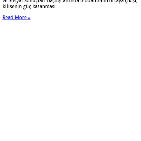
ve Sosyal Sonuçları başlığı altında feodalitenin ortaya çıkışı,
kilisenin güç kazanması
Read More »