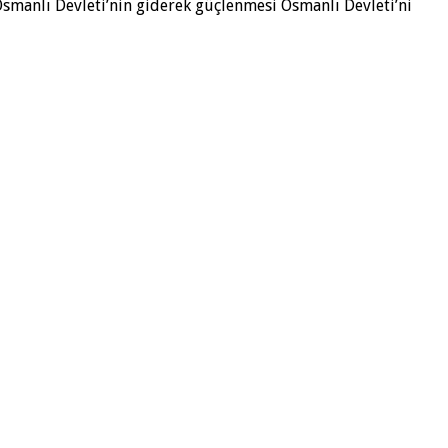
 Osmanlı Devleti’nin giderek güçlenmesi Osmanlı Devleti’ni