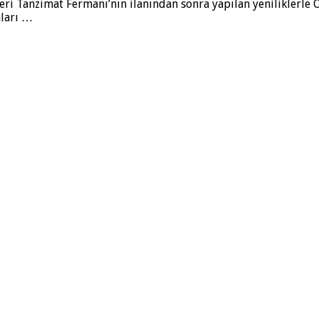
eri Tanzimat Fermanı’nın ilanından sonra yapılan ye­niliklerle
aları …