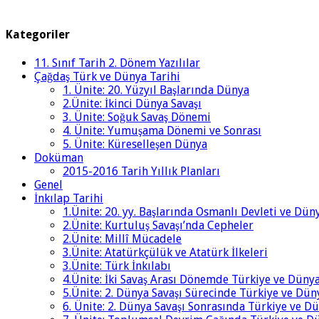
Kategoriler
11. Sınıf Tarih 2. Dönem Yazılılar
Çağdaş Türk ve Dünya Tarihi
1. Ünite: 20. Yüzyıl Başlarında Dünya
2.Ünite: İkinci Dünya Savaşı
3. Ünite: Soğuk Savaş Dönemi
4. Ünite: Yumuşama Dönemi ve Sonrası
5. Ünite: Küreselleşen Dünya
Doküman
2015-2016 Tarih Yıllık Planları
Genel
İnkılap Tarihi
1.Ünite: 20. yy. Başlarında Osmanlı Devleti ve Dün
2.Ünite: Kurtuluş Savaşı’nda Cepheler
2.Ünite: Millî Mücadele
3.Ünite: Atatürkçülük ve Atatürk İlkeleri
3.Ünite: Türk İnkılabı
4.Ünite: İki Savaş Arası Dönemde Türkiye ve Düny
5.Ünite: 2. Dünya Savaşı Sürecinde Türkiye ve Dün
6. Ünite: 2. Dünya Savaşı Sonrasında Türkiye ve D