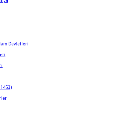
ünya
slam Devletleri
eti
ri
-1453)
rler