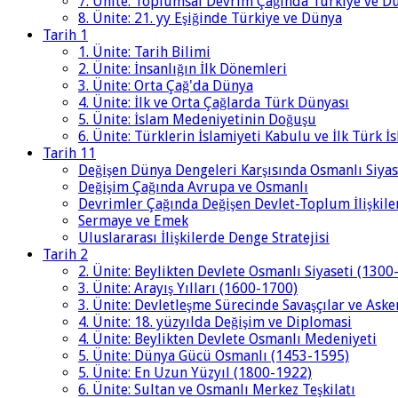
7. Ünite: Toplumsal Devrim Çağında Türkiye ve D
8. Ünite: 21. yy Eşiğinde Türkiye ve Dünya
Tarih 1
1. Ünite: Tarih Bilimi
2. Ünite: İnsanlığın İlk Dönemleri
3. Ünite: Orta Çağ'da Dünya
4. Ünite: İlk ve Orta Çağlarda Türk Dünyası
5. Ünite: İslam Medeniyetinin Doğuşu
6. Ünite: Türklerin İslamiyeti Kabulu ve İlk Türk İ
Tarih 11
Değişen Dünya Dengeleri Karşısında Osmanlı Siyas
Değişim Çağında Avrupa ve Osmanlı
Devrimler Çağında Değişen Devlet-Toplum İlişkile
Sermaye ve Emek
Uluslararası İlişkilerde Denge Stratejisi
Tarih 2
2. Ünite: Beylikten Devlete Osmanlı Siyaseti (1300
3. Ünite: Arayış Yılları (1600-1700)
3. Ünite: Devletleşme Sürecinde Savaşçılar ve Aske
4. Ünite: 18. yüzyılda Değişim ve Diplomasi
4. Ünite: Beylikten Devlete Osmanlı Medeniyeti
5. Ünite: Dünya Gücü Osmanlı (1453-1595)
5. Ünite: En Uzun Yüzyıl (1800-1922)
6. Ünite: Sultan ve Osmanlı Merkez Teşkilatı