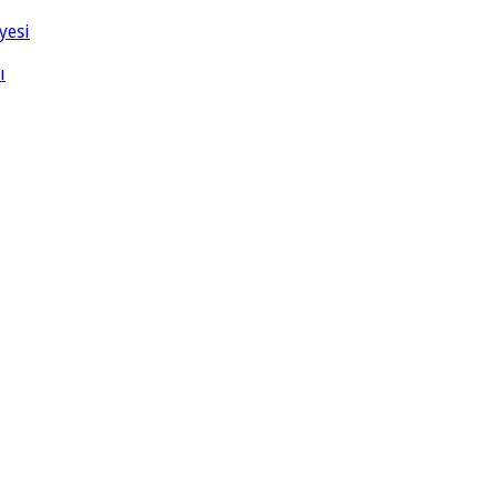
yesi
ı