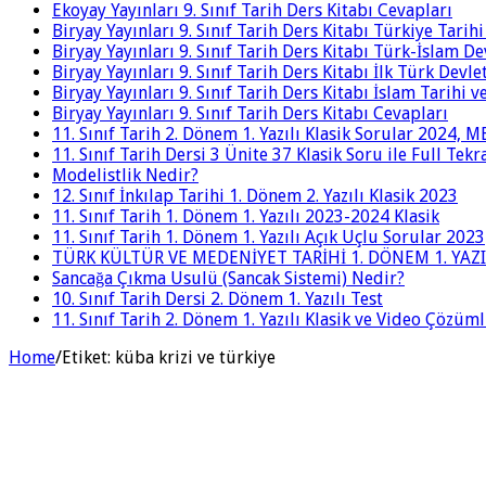
Ekoyay Yayınları 9. Sınıf Tarih Ders Kitabı Cevapları
Biryay Yayınları 9. Sınıf Tarih Ders Kitabı Türkiye Tarih
Biryay Yayınları 9. Sınıf Tarih Ders Kitabı Türk-İslam De
Biryay Yayınları 9. Sınıf Tarih Ders Kitabı İlk Türk Devle
Biryay Yayınları 9. Sınıf Tarih Ders Kitabı İslam Tarihi 
Biryay Yayınları 9. Sınıf Tarih Ders Kitabı Cevapları
11. Sınıf Tarih 2. Dönem 1. Yazılı Klasik Sorular 2024,
11. Sınıf Tarih Dersi 3 Ünite 37 Klasik Soru ile Full Tek
Modelistlik Nedir?
12. Sınıf İnkılap Tarihi 1. Dönem 2. Yazılı Klasik 2023
11. Sınıf Tarih 1. Dönem 1. Yazılı 2023-2024 Klasik
11. Sınıf Tarih 1. Dönem 1. Yazılı Açık Uçlu Sorular 2023
TÜRK KÜLTÜR VE MEDENİYET TARİHİ 1. DÖNEM 1. YAZI
Sancağa Çıkma Usulü (Sancak Sistemi) Nedir?
10. Sınıf Tarih Dersi 2. Dönem 1. Yazılı Test
11. Sınıf Tarih 2. Dönem 1. Yazılı Klasik ve Video Çözüm
Home
/
Etiket:
küba krizi ve türkiye