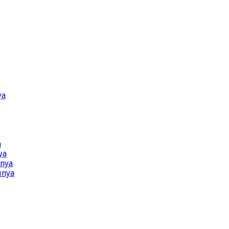
ya
a
ya
ünya
ünya