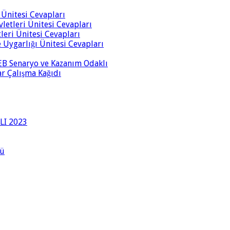
i Ünitesi Cevapları
vletleri Ünitesi Cevapları
tleri Ünitesi Cevapları
ve Uygarlığı Ünitesi Cevapları
 MEB Senaryo ve Kazanım Odaklı
rar Çalışma Kağıdı
LI 2023
lü