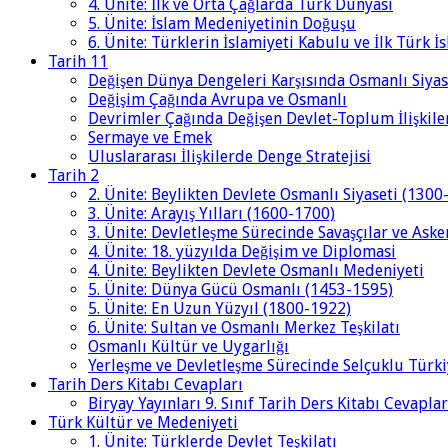
4. Ünite: İlk ve Orta Çağlarda Türk Dünyası
5. Ünite: İslam Medeniyetinin Doğuşu
6. Ünite: Türklerin İslamiyeti Kabulu ve İlk Türk İ
Tarih 11
Değişen Dünya Dengeleri Karşısında Osmanlı Siyas
Değişim Çağında Avrupa ve Osmanlı
Devrimler Çağında Değişen Devlet-Toplum İlişkile
Sermaye ve Emek
Uluslararası İlişkilerde Denge Stratejisi
Tarih 2
2. Ünite: Beylikten Devlete Osmanlı Siyaseti (1300
3. Ünite: Arayış Yılları (1600-1700)
3. Ünite: Devletleşme Sürecinde Savaşçılar ve Aske
4. Ünite: 18. yüzyılda Değişim ve Diplomasi
4. Ünite: Beylikten Devlete Osmanlı Medeniyeti
5. Ünite: Dünya Gücü Osmanlı (1453-1595)
5. Ünite: En Uzun Yüzyıl (1800-1922)
6. Ünite: Sultan ve Osmanlı Merkez Teşkilatı
Osmanlı Kültür ve Uygarlığı
Yerleşme ve Devletleşme Sürecinde Selçuklu Türki
Tarih Ders Kitabı Cevapları
Biryay Yayınları 9. Sınıf Tarih Ders Kitabı Cevaplar
Türk Kültür ve Medeniyeti
1. Ünite: Türklerde Devlet Teşkilatı