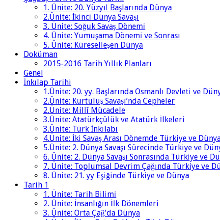
1. Ünite: 20. Yüzyıl Başlarında Dünya
2.Ünite: İkinci Dünya Savaşı
3. Ünite: Soğuk Savaş Dönemi
4. Ünite: Yumuşama Dönemi ve Sonrası
5. Ünite: Küreselleşen Dünya
Doküman
2015-2016 Tarih Yıllık Planları
Genel
İnkılap Tarihi
1.Ünite: 20. yy. Başlarında Osmanlı Devleti ve Dün
2.Ünite: Kurtuluş Savaşı’nda Cepheler
2.Ünite: Millî Mücadele
3.Ünite: Atatürkçülük ve Atatürk İlkeleri
3.Ünite: Türk İnkılabı
4.Ünite: İki Savaş Arası Dönemde Türkiye ve Düny
5.Ünite: 2. Dünya Savaşı Sürecinde Türkiye ve Dün
6. Ünite: 2. Dünya Savaşı Sonrasında Türkiye ve D
7. Ünite: Toplumsal Devrim Çağında Türkiye ve D
8. Ünite: 21. yy Eşiğinde Türkiye ve Dünya
Tarih 1
1. Ünite: Tarih Bilimi
2. Ünite: İnsanlığın İlk Dönemleri
3. Ünite: Orta Çağ'da Dünya