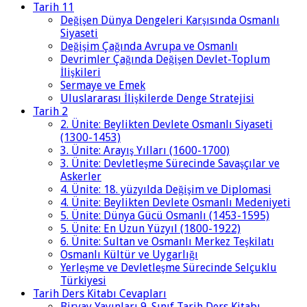
Tarih 11
Değişen Dünya Dengeleri Karşısında Osmanlı
Siyaseti
Değişim Çağında Avrupa ve Osmanlı
Devrimler Çağında Değişen Devlet-Toplum
İlişkileri
Sermaye ve Emek
Uluslararası İlişkilerde Denge Stratejisi
Tarih 2
2. Ünite: Beylikten Devlete Osmanlı Siyaseti
(1300-1453)
3. Ünite: Arayış Yılları (1600-1700)
3. Ünite: Devletleşme Sürecinde Savaşçılar ve
Askerler
4. Ünite: 18. yüzyılda Değişim ve Diplomasi
4. Ünite: Beylikten Devlete Osmanlı Medeniyeti
5. Ünite: Dünya Gücü Osmanlı (1453-1595)
5. Ünite: En Uzun Yüzyıl (1800-1922)
6. Ünite: Sultan ve Osmanlı Merkez Teşkilatı
Osmanlı Kültür ve Uygarlığı
Yerleşme ve Devletleşme Sürecinde Selçuklu
Türkiyesi
Tarih Ders Kitabı Cevapları
Biryay Yayınları 9. Sınıf Tarih Ders Kitabı