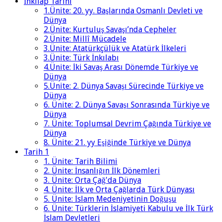
İnkılap Tarihi
1.Ünite: 20. yy. Başlarında Osmanlı Devleti ve
Dünya
2.Ünite: Kurtuluş Savaşı’nda Cepheler
2.Ünite: Millî Mücadele
3.Ünite: Atatürkçülük ve Atatürk İlkeleri
3.Ünite: Türk İnkılabı
4.Ünite: İki Savaş Arası Dönemde Türkiye ve
Dünya
5.Ünite: 2. Dünya Savaşı Sürecinde Türkiye ve
Dünya
6. Ünite: 2. Dünya Savaşı Sonrasında Türkiye ve
Dünya
7. Ünite: Toplumsal Devrim Çağında Türkiye ve
Dünya
8. Ünite: 21. yy Eşiğinde Türkiye ve Dünya
Tarih 1
1. Ünite: Tarih Bilimi
2. Ünite: İnsanlığın İlk Dönemleri
3. Ünite: Orta Çağ'da Dünya
4. Ünite: İlk ve Orta Çağlarda Türk Dünyası
5. Ünite: İslam Medeniyetinin Doğuşu
6. Ünite: Türklerin İslamiyeti Kabulu ve İlk Türk
İslam Devletleri