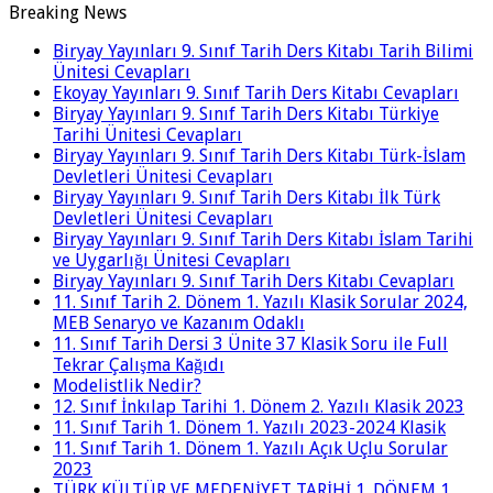
Breaking News
Biryay Yayınları 9. Sınıf Tarih Ders Kitabı Tarih Bilimi
Ünitesi Cevapları
Ekoyay Yayınları 9. Sınıf Tarih Ders Kitabı Cevapları
Biryay Yayınları 9. Sınıf Tarih Ders Kitabı Türkiye
Tarihi Ünitesi Cevapları
Biryay Yayınları 9. Sınıf Tarih Ders Kitabı Türk-İslam
Devletleri Ünitesi Cevapları
Biryay Yayınları 9. Sınıf Tarih Ders Kitabı İlk Türk
Devletleri Ünitesi Cevapları
Biryay Yayınları 9. Sınıf Tarih Ders Kitabı İslam Tarihi
ve Uygarlığı Ünitesi Cevapları
Biryay Yayınları 9. Sınıf Tarih Ders Kitabı Cevapları
11. Sınıf Tarih 2. Dönem 1. Yazılı Klasik Sorular 2024,
MEB Senaryo ve Kazanım Odaklı
11. Sınıf Tarih Dersi 3 Ünite 37 Klasik Soru ile Full
Tekrar Çalışma Kağıdı
Modelistlik Nedir?
12. Sınıf İnkılap Tarihi 1. Dönem 2. Yazılı Klasik 2023
11. Sınıf Tarih 1. Dönem 1. Yazılı 2023-2024 Klasik
11. Sınıf Tarih 1. Dönem 1. Yazılı Açık Uçlu Sorular
2023
TÜRK KÜLTÜR VE MEDENİYET TARİHİ 1. DÖNEM 1.