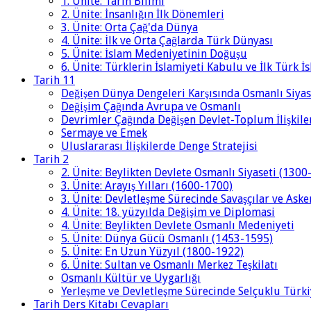
1. Ünite: Tarih Bilimi
2. Ünite: İnsanlığın İlk Dönemleri
3. Ünite: Orta Çağ'da Dünya
4. Ünite: İlk ve Orta Çağlarda Türk Dünyası
5. Ünite: İslam Medeniyetinin Doğuşu
6. Ünite: Türklerin İslamiyeti Kabulu ve İlk Türk İ
Tarih 11
Değişen Dünya Dengeleri Karşısında Osmanlı Siyas
Değişim Çağında Avrupa ve Osmanlı
Devrimler Çağında Değişen Devlet-Toplum İlişkile
Sermaye ve Emek
Uluslararası İlişkilerde Denge Stratejisi
Tarih 2
2. Ünite: Beylikten Devlete Osmanlı Siyaseti (1300
3. Ünite: Arayış Yılları (1600-1700)
3. Ünite: Devletleşme Sürecinde Savaşçılar ve Aske
4. Ünite: 18. yüzyılda Değişim ve Diplomasi
4. Ünite: Beylikten Devlete Osmanlı Medeniyeti
5. Ünite: Dünya Gücü Osmanlı (1453-1595)
5. Ünite: En Uzun Yüzyıl (1800-1922)
6. Ünite: Sultan ve Osmanlı Merkez Teşkilatı
Osmanlı Kültür ve Uygarlığı
Yerleşme ve Devletleşme Sürecinde Selçuklu Türki
Tarih Ders Kitabı Cevapları