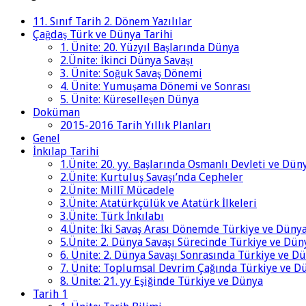
11. Sınıf Tarih 2. Dönem Yazılılar
Çağdaş Türk ve Dünya Tarihi
1. Ünite: 20. Yüzyıl Başlarında Dünya
2.Ünite: İkinci Dünya Savaşı
3. Ünite: Soğuk Savaş Dönemi
4. Ünite: Yumuşama Dönemi ve Sonrası
5. Ünite: Küreselleşen Dünya
Doküman
2015-2016 Tarih Yıllık Planları
Genel
İnkılap Tarihi
1.Ünite: 20. yy. Başlarında Osmanlı Devleti ve Dün
2.Ünite: Kurtuluş Savaşı’nda Cepheler
2.Ünite: Millî Mücadele
3.Ünite: Atatürkçülük ve Atatürk İlkeleri
3.Ünite: Türk İnkılabı
4.Ünite: İki Savaş Arası Dönemde Türkiye ve Düny
5.Ünite: 2. Dünya Savaşı Sürecinde Türkiye ve Dün
6. Ünite: 2. Dünya Savaşı Sonrasında Türkiye ve D
7. Ünite: Toplumsal Devrim Çağında Türkiye ve D
8. Ünite: 21. yy Eşiğinde Türkiye ve Dünya
Tarih 1