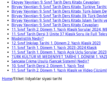
Ekoyay Yayınları 9. Sınıf Tarih Ders Kitabı Cevapları
Biryay Yayınları 9. Sınıf Tarih Ders Kitabı Türkiye Tarih
Biryay Yayınları 9. Sınıf Tarih Ders Kitabı Türk-İslam De
Biryay Yayınları 9. Sınıf Tarih Ders Kitabı İlk Türk Devle
Biryay Yayınları 9. Sınıf Tarih Ders Kitabı İslam Tarihi 
Biryay Yayınları 9. Sınıf Tarih Ders Kitabı Cevapları
11. Sınıf Tarih 2. Dönem 1. Yazılı Klasik Sorular 2024,
11. Sınıf Tarih Dersi 3 Ünite 37 Klasik Soru ile Full Tek
Modelistlik Nedir?
12. Sınıf İnkılap Tarihi 1. Dönem 2. Yazılı Klasik 2023
11. Sınıf Tarih 1. Dönem 1. Yazılı 2023-2024 Klasik
11. Sınıf Tarih 1. Dönem 1. Yazılı Açık Uçlu Sorular 2023
TÜRK KÜLTÜR VE MEDENİYET TARİHİ 1. DÖNEM 1. YAZI
Sancağa Çıkma Usulü (Sancak Sistemi) Nedir?
10. Sınıf Tarih Dersi 2. Dönem 1. Yazılı Test
11. Sınıf Tarih 2. Dönem 1. Yazılı Klasik ve Video Çözüm
Home
/
Etiket:
lidyalılar siyasi tarihi