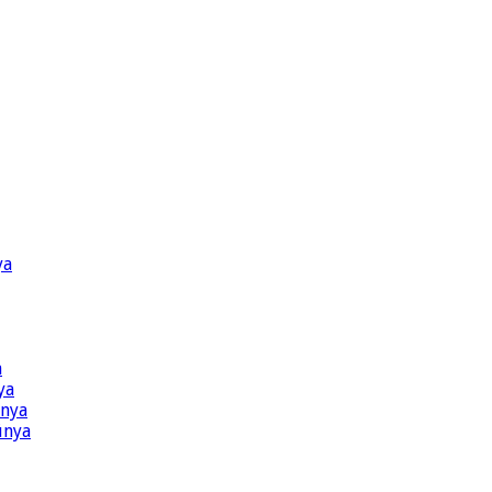
ya
a
ya
ünya
ünya