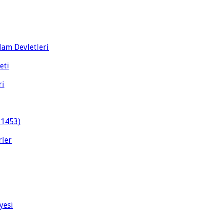
slam Devletleri
eti
ri
-1453)
rler
yesi