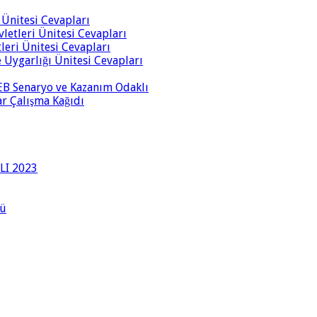
i Ünitesi Cevapları
vletleri Ünitesi Cevapları
tleri Ünitesi Cevapları
ve Uygarlığı Ünitesi Cevapları
 MEB Senaryo ve Kazanım Odaklı
rar Çalışma Kağıdı
LI 2023
lü