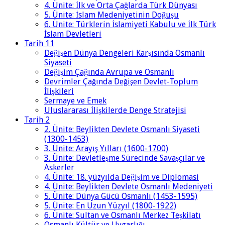
4. Ünite: İlk ve Orta Çağlarda Türk Dünyası
5. Ünite: İslam Medeniyetinin Doğuşu
6. Ünite: Türklerin İslamiyeti Kabulu ve İlk Türk
İslam Devletleri
Tarih 11
Değişen Dünya Dengeleri Karşısında Osmanlı
Siyaseti
Değişim Çağında Avrupa ve Osmanlı
Devrimler Çağında Değişen Devlet-Toplum
İlişkileri
Sermaye ve Emek
Uluslararası İlişkilerde Denge Stratejisi
Tarih 2
2. Ünite: Beylikten Devlete Osmanlı Siyaseti
(1300-1453)
3. Ünite: Arayış Yılları (1600-1700)
3. Ünite: Devletleşme Sürecinde Savaşçılar ve
Askerler
4. Ünite: 18. yüzyılda Değişim ve Diplomasi
4. Ünite: Beylikten Devlete Osmanlı Medeniyeti
5. Ünite: Dünya Gücü Osmanlı (1453-1595)
5. Ünite: En Uzun Yüzyıl (1800-1922)
6. Ünite: Sultan ve Osmanlı Merkez Teşkilatı
Osmanlı Kültür ve Uygarlığı