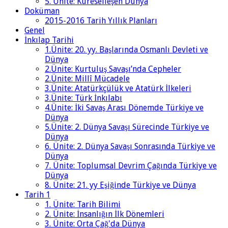
5. Ünite: Küreselleşen Dünya
Doküman
2015-2016 Tarih Yıllık Planları
Genel
İnkılap Tarihi
1.Ünite: 20. yy. Başlarında Osmanlı Devleti ve
Dünya
2.Ünite: Kurtuluş Savaşı’nda Cepheler
2.Ünite: Millî Mücadele
3.Ünite: Atatürkçülük ve Atatürk İlkeleri
3.Ünite: Türk İnkılabı
4.Ünite: İki Savaş Arası Dönemde Türkiye ve
Dünya
5.Ünite: 2. Dünya Savaşı Sürecinde Türkiye ve
Dünya
6. Ünite: 2. Dünya Savaşı Sonrasında Türkiye ve
Dünya
7. Ünite: Toplumsal Devrim Çağında Türkiye ve
Dünya
8. Ünite: 21. yy Eşiğinde Türkiye ve Dünya
Tarih 1
1. Ünite: Tarih Bilimi
2. Ünite: İnsanlığın İlk Dönemleri
3. Ünite: Orta Çağ'da Dünya