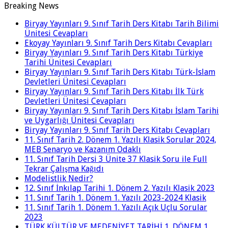
Breaking News
Biryay Yayınları 9. Sınıf Tarih Ders Kitabı Tarih Bilimi
Ünitesi Cevapları
Ekoyay Yayınları 9. Sınıf Tarih Ders Kitabı Cevapları
Biryay Yayınları 9. Sınıf Tarih Ders Kitabı Türkiye
Tarihi Ünitesi Cevapları
Biryay Yayınları 9. Sınıf Tarih Ders Kitabı Türk-İslam
Devletleri Ünitesi Cevapları
Biryay Yayınları 9. Sınıf Tarih Ders Kitabı İlk Türk
Devletleri Ünitesi Cevapları
Biryay Yayınları 9. Sınıf Tarih Ders Kitabı İslam Tarihi
ve Uygarlığı Ünitesi Cevapları
Biryay Yayınları 9. Sınıf Tarih Ders Kitabı Cevapları
11. Sınıf Tarih 2. Dönem 1. Yazılı Klasik Sorular 2024,
MEB Senaryo ve Kazanım Odaklı
11. Sınıf Tarih Dersi 3 Ünite 37 Klasik Soru ile Full
Tekrar Çalışma Kağıdı
Modelistlik Nedir?
12. Sınıf İnkılap Tarihi 1. Dönem 2. Yazılı Klasik 2023
11. Sınıf Tarih 1. Dönem 1. Yazılı 2023-2024 Klasik
11. Sınıf Tarih 1. Dönem 1. Yazılı Açık Uçlu Sorular
2023
TÜRK KÜLTÜR VE MEDENİYET TARİHİ 1. DÖNEM 1.