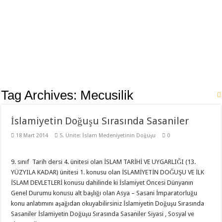
11. Sınıf Tarih Dersi 3 Ünite 37 Klasik Soru ile Full Tekrar Çalışma Kağıdı
Modelistlik Nedir?
12. Sınıf İnkılap Tarihi 1. Dönem 2. Yazılı Klasik 2023
11. Sınıf Tarih 1. Dönem 1. Yazılı 2023-2024 Klasik
11. Sınıf Tarih 1. Dönem 1. Yazılı Açık Uçlu Sorular 2023
TÜRK KÜLTÜR VE MEDENİYET TARİHİ 1. DÖNEM 1. YAZILI 2023
Tag Archives:
Mecusilik
Sancağa Çıkma Usulü (Sancak Sistemi) Nedir?
İslamiyetin Doğuşu Sırasında Sasaniler
10. Sınıf Tarih Dersi 2. Dönem 1. Yazılı Test
11. Sınıf Tarih 2. Dönem 1. Yazılı Klasik ve Video Çözümlü
18 Mart 2014
5. Ünite: İslam Medeniyetinin Doğuşu
0
9. sınıf Tarih dersi 4. ünitesi olan İSLAM TARİHİ VE UYGARLIĞI (13.
YÜZYILA KADAR) ünitesi 1. konusu olan İSLAMİYETİN DOĞUŞU VE İLK
İSLAM DEVLETLERİ konusu dahilinde ki İslamiyet Öncesi Dünyanın
Genel Durumu konusu alt başlığı olan Asya – Sasani İmparatorluğu
konu anlatımını aşağıdan okuyabilirsiniz İslamiyetin Doğuşu Sırasında
Sasaniler İslamiyetin Doğuşu Sırasında Sasaniler Siyasi , Sosyal ve