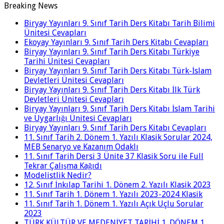
Breaking News
Biryay Yayınları 9. Sınıf Tarih Ders Kitabı Tarih Bilimi
Ünitesi Cevapları
Ekoyay Yayınları 9. Sınıf Tarih Ders Kitabı Cevapları
Biryay Yayınları 9. Sınıf Tarih Ders Kitabı Türkiye
Tarihi Ünitesi Cevapları
Biryay Yayınları 9. Sınıf Tarih Ders Kitabı Türk-İslam
Devletleri Ünitesi Cevapları
Biryay Yayınları 9. Sınıf Tarih Ders Kitabı İlk Türk
Devletleri Ünitesi Cevapları
Biryay Yayınları 9. Sınıf Tarih Ders Kitabı İslam Tarihi
ve Uygarlığı Ünitesi Cevapları
Biryay Yayınları 9. Sınıf Tarih Ders Kitabı Cevapları
11. Sınıf Tarih 2. Dönem 1. Yazılı Klasik Sorular 2024,
MEB Senaryo ve Kazanım Odaklı
11. Sınıf Tarih Dersi 3 Ünite 37 Klasik Soru ile Full
Tekrar Çalışma Kağıdı
Modelistlik Nedir?
12. Sınıf İnkılap Tarihi 1. Dönem 2. Yazılı Klasik 2023
11. Sınıf Tarih 1. Dönem 1. Yazılı 2023-2024 Klasik
11. Sınıf Tarih 1. Dönem 1. Yazılı Açık Uçlu Sorular
2023
TÜRK KÜLTÜR VE MEDENİYET TARİHİ 1. DÖNEM 1.