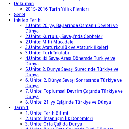
Doküman
2015-2016 Tarih Yıllık Planları
Genel
İnkılap Tarihi
1.Ünite: 20. yy. Başlarında Osmanlı Devleti ve
Dünya
2.Ünite: Kurtuluş Savaşı’nda Cepheler
2.Ünite: Millî Mücadele
3.Ünite: Atatürkçülük ve Atatürk İlkeleri
3.Ünite: Türk İnkılabı
4.Ünite: İki Savaş Arası Dönemde Türkiye ve
Dünya
5.Ünite: 2. Dünya Savaşı Sürecinde Türkiye ve
Dünya
6. Ünite: 2. Dünya Savaşı Sonrasında Türkiye ve
Dünya
7. Ünite: Toplumsal Devrim Çağında Türkiye ve
Dünya
8. Ünite: 21. yy Eşiğinde Türkiye ve Dünya
Tarih 1
1. Ünite: Tarih Bilimi
2. Ünite: İnsanlığın İlk Dönemleri
3. Ünite: Orta Çağ'da Dünya