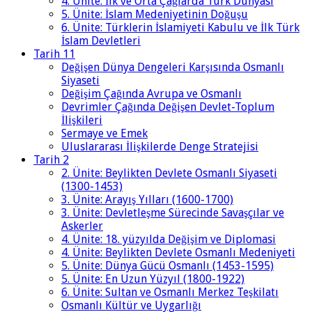
4. Ünite: İlk ve Orta Çağlarda Türk Dünyası
5. Ünite: İslam Medeniyetinin Doğuşu
6. Ünite: Türklerin İslamiyeti Kabulu ve İlk Türk
İslam Devletleri
Tarih 11
Değişen Dünya Dengeleri Karşısında Osmanlı
Siyaseti
Değişim Çağında Avrupa ve Osmanlı
Devrimler Çağında Değişen Devlet-Toplum
İlişkileri
Sermaye ve Emek
Uluslararası İlişkilerde Denge Stratejisi
Tarih 2
2. Ünite: Beylikten Devlete Osmanlı Siyaseti
(1300-1453)
3. Ünite: Arayış Yılları (1600-1700)
3. Ünite: Devletleşme Sürecinde Savaşçılar ve
Askerler
4. Ünite: 18. yüzyılda Değişim ve Diplomasi
4. Ünite: Beylikten Devlete Osmanlı Medeniyeti
5. Ünite: Dünya Gücü Osmanlı (1453-1595)
5. Ünite: En Uzun Yüzyıl (1800-1922)
6. Ünite: Sultan ve Osmanlı Merkez Teşkilatı
Osmanlı Kültür ve Uygarlığı