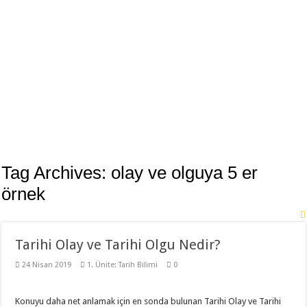
11. Sınıf Tarih Dersi 3 Ünite 37 Klasik Soru ile Full Tekrar Çalışma Kağıdı
Modelistlik Nedir?
12. Sınıf İnkılap Tarihi 1. Dönem 2. Yazılı Klasik 2023
11. Sınıf Tarih 1. Dönem 1. Yazılı 2023-2024 Klasik
11. Sınıf Tarih 1. Dönem 1. Yazılı Açık Uçlu Sorular 2023
TÜRK KÜLTÜR VE MEDENİYET TARİHİ 1. DÖNEM 1. YAZILI 2023
Sancağa Çıkma Usulü (Sancak Sistemi) Nedir?
10. Sınıf Tarih Dersi 2. Dönem 1. Yazılı Test
Tag Archives:
olay ve olguya 5 er
11. Sınıf Tarih 2. Dönem 1. Yazılı Klasik ve Video Çözümlü
örnek
Tarihi Olay ve Tarihi Olgu Nedir?
24 Nisan 2019
1. Ünite: Tarih Bilimi
0
Konuyu daha net anlamak için en sonda bulunan Tarihi Olay ve Tarihi