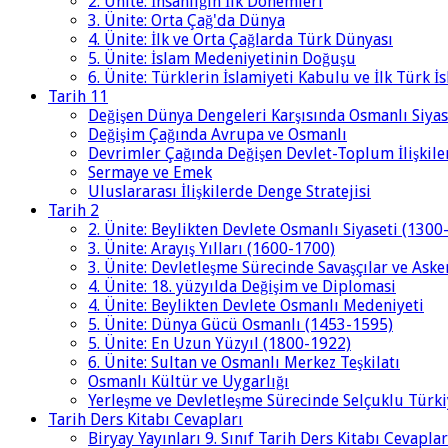
2. Ünite: İnsanlığın İlk Dönemleri
3. Ünite: Orta Çağ'da Dünya
4. Ünite: İlk ve Orta Çağlarda Türk Dünyası
5. Ünite: İslam Medeniyetinin Doğuşu
6. Ünite: Türklerin İslamiyeti Kabulu ve İlk Türk İ
Tarih 11
Değişen Dünya Dengeleri Karşısında Osmanlı Siyas
Değişim Çağında Avrupa ve Osmanlı
Devrimler Çağında Değişen Devlet-Toplum İlişkile
Sermaye ve Emek
Uluslararası İlişkilerde Denge Stratejisi
Tarih 2
2. Ünite: Beylikten Devlete Osmanlı Siyaseti (1300
3. Ünite: Arayış Yılları (1600-1700)
3. Ünite: Devletleşme Sürecinde Savaşçılar ve Aske
4. Ünite: 18. yüzyılda Değişim ve Diplomasi
4. Ünite: Beylikten Devlete Osmanlı Medeniyeti
5. Ünite: Dünya Gücü Osmanlı (1453-1595)
5. Ünite: En Uzun Yüzyıl (1800-1922)
6. Ünite: Sultan ve Osmanlı Merkez Teşkilatı
Osmanlı Kültür ve Uygarlığı
Yerleşme ve Devletleşme Sürecinde Selçuklu Türki
Tarih Ders Kitabı Cevapları
Biryay Yayınları 9. Sınıf Tarih Ders Kitabı Cevaplar