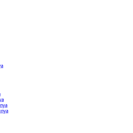
ya
a
ya
ünya
ünya