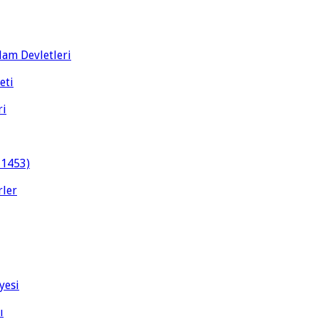
slam Devletleri
eti
ri
-1453)
rler
yesi
ı