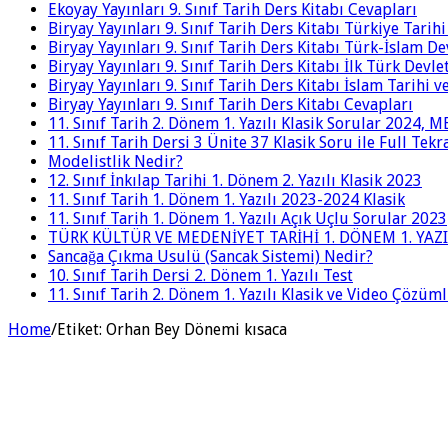
Ekoyay Yayınları 9. Sınıf Tarih Ders Kitabı Cevapları
Biryay Yayınları 9. Sınıf Tarih Ders Kitabı Türkiye Tarih
Biryay Yayınları 9. Sınıf Tarih Ders Kitabı Türk-İslam De
Biryay Yayınları 9. Sınıf Tarih Ders Kitabı İlk Türk Devle
Biryay Yayınları 9. Sınıf Tarih Ders Kitabı İslam Tarihi 
Biryay Yayınları 9. Sınıf Tarih Ders Kitabı Cevapları
11. Sınıf Tarih 2. Dönem 1. Yazılı Klasik Sorular 2024,
11. Sınıf Tarih Dersi 3 Ünite 37 Klasik Soru ile Full Tek
Modelistlik Nedir?
12. Sınıf İnkılap Tarihi 1. Dönem 2. Yazılı Klasik 2023
11. Sınıf Tarih 1. Dönem 1. Yazılı 2023-2024 Klasik
11. Sınıf Tarih 1. Dönem 1. Yazılı Açık Uçlu Sorular 2023
TÜRK KÜLTÜR VE MEDENİYET TARİHİ 1. DÖNEM 1. YAZI
Sancağa Çıkma Usulü (Sancak Sistemi) Nedir?
10. Sınıf Tarih Dersi 2. Dönem 1. Yazılı Test
11. Sınıf Tarih 2. Dönem 1. Yazılı Klasik ve Video Çözüm
Home
/
Etiket:
Orhan Bey Dönemi kısaca