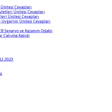
i Ünitesi Cevapları
vletleri Ünitesi Cevapları
tleri Ünitesi Cevapları
ve Uygarlığı Ünitesi Cevapları
 MEB Senaryo ve Kazanım Odaklı
rar Çalışma Kağıdı
LI 2023
lü