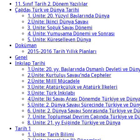
11. Sınıf Tarih 2. Dönem Yazılılar
Çağdaş Türk ve Dünya Tarihi
1. Ünite: 20. Yüzyıl Başlarında Dünya
2.Ünite: İkinci Dünya Savaşı
3. Ünite: Soğuk Savaş Dönemi
4. Ünite: Yumuşama Dönemi ve Sonrası
5. Ünite: Küreselleşen Dünya
Doküman
2015-2016 Tarih Yıllık Planları
Genel
İnkılap Tarihi
1.Ünite: 20. yy. Başlarında Osmanlı Devleti ve Dün
2.Ünite: Kurtuluş Savaşı’nda Cepheler
2.Ünite: Millî Mücadele
3.Ünite: Atatürkçülük ve Atatürk İlkeleri
3.Ünite: Türk İnkılabı
4.Ünite: İki Savaş Arası Dönemde Türkiye ve Düny
5.Ünite: 2. Dünya Savaşı Sürecinde Türkiye ve Dün
6. Ünite: 2. Dünya Savaşı Sonrasında Türkiye ve D
7. Ünite: Toplumsal Devrim Çağında Türkiye ve D
8. Ünite: 21. yy Eşiğinde Türkiye ve Dünya
Tarih 1
1. Ünite: Tarih Bilimi