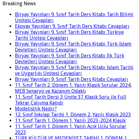
Breaking News
Biryay Yayınları 9. Sınıf Tarih Ders Kitabı Tarih Bilimi
Ünitesi Cevapları
Ekoyay Yayınları 9. Sınıf Tarih Ders Kitabı Cevapları
Biryay Yayınları 9. Sınıf Tarih Ders Kitabı Türkiye
Tarihi Ünitesi Cevapları
Biryay Yayınları 9. Sınıf Tarih Ders Kitabı Türk-İslam
Devletleri Ünitesi Cevapları
Biryay Yayınları 9. Sınıf Tarih Ders Kitabı İlk Türk
Devletleri Ünitesi Cevapları
Biryay Yayınları 9. Sınıf Tarih Ders Kitabı İslam Tarihi
ve Uygarlığı Ünitesi Cevapları
Biryay Yayınları 9. Sınıf Tarih Ders Kitabı Cevapları
11. Sınıf Tarih 2. Dönem 1. Yazılı Klasik Sorular 2024,
MEB Senaryo ve Kazanım Odaklı
11. Sınıf Tarih Dersi 3 Ünite 37 Klasik Soru ile Full
Tekrar Çalışma Kağıdı
Modelistlik Nedir?
12. Sınıf İnkılap Tarihi 1. Dönem 2. Yazılı Klasik 2023
11. Sınıf Tarih 1. Dönem 1. Yazılı 2023-2024 Klasik
11. Sınıf Tarih 1. Dönem 1. Yazılı Açık Uçlu Sorular
2023
TÜRK KÜLTÜR VE MEDENİYET TARİHİ 1. DÖNEM 1.