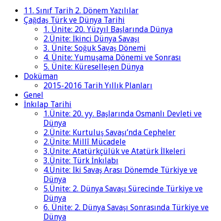
11. Sınıf Tarih 2. Dönem Yazılılar
Çağdaş Türk ve Dünya Tarihi
1. Ünite: 20. Yüzyıl Başlarında Dünya
2.Ünite: İkinci Dünya Savaşı
3. Ünite: Soğuk Savaş Dönemi
4. Ünite: Yumuşama Dönemi ve Sonrası
5. Ünite: Küreselleşen Dünya
Doküman
2015-2016 Tarih Yıllık Planları
Genel
İnkılap Tarihi
1.Ünite: 20. yy. Başlarında Osmanlı Devleti ve
Dünya
2.Ünite: Kurtuluş Savaşı’nda Cepheler
2.Ünite: Millî Mücadele
3.Ünite: Atatürkçülük ve Atatürk İlkeleri
3.Ünite: Türk İnkılabı
4.Ünite: İki Savaş Arası Dönemde Türkiye ve
Dünya
5.Ünite: 2. Dünya Savaşı Sürecinde Türkiye ve
Dünya
6. Ünite: 2. Dünya Savaşı Sonrasında Türkiye ve
Dünya