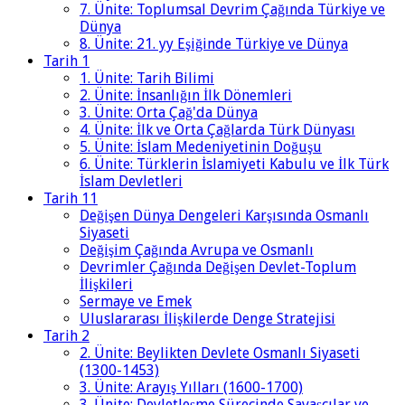
7. Ünite: Toplumsal Devrim Çağında Türkiye ve
Dünya
8. Ünite: 21. yy Eşiğinde Türkiye ve Dünya
Tarih 1
1. Ünite: Tarih Bilimi
2. Ünite: İnsanlığın İlk Dönemleri
3. Ünite: Orta Çağ'da Dünya
4. Ünite: İlk ve Orta Çağlarda Türk Dünyası
5. Ünite: İslam Medeniyetinin Doğuşu
6. Ünite: Türklerin İslamiyeti Kabulu ve İlk Türk
İslam Devletleri
Tarih 11
Değişen Dünya Dengeleri Karşısında Osmanlı
Siyaseti
Değişim Çağında Avrupa ve Osmanlı
Devrimler Çağında Değişen Devlet-Toplum
İlişkileri
Sermaye ve Emek
Uluslararası İlişkilerde Denge Stratejisi
Tarih 2
2. Ünite: Beylikten Devlete Osmanlı Siyaseti
(1300-1453)
3. Ünite: Arayış Yılları (1600-1700)
3. Ünite: Devletleşme Sürecinde Savaşçılar ve