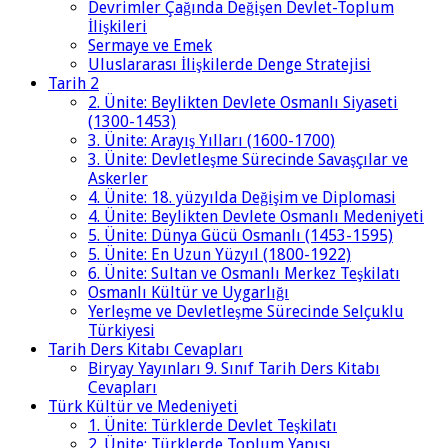
Devrimler Çağında Değişen Devlet-Toplum
İlişkileri
Sermaye ve Emek
Uluslararası İlişkilerde Denge Stratejisi
Tarih 2
2. Ünite: Beylikten Devlete Osmanlı Siyaseti
(1300-1453)
3. Ünite: Arayış Yılları (1600-1700)
3. Ünite: Devletleşme Sürecinde Savaşçılar ve
Askerler
4. Ünite: 18. yüzyılda Değişim ve Diplomasi
4. Ünite: Beylikten Devlete Osmanlı Medeniyeti
5. Ünite: Dünya Gücü Osmanlı (1453-1595)
5. Ünite: En Uzun Yüzyıl (1800-1922)
6. Ünite: Sultan ve Osmanlı Merkez Teşkilatı
Osmanlı Kültür ve Uygarlığı
Yerleşme ve Devletleşme Sürecinde Selçuklu
Türkiyesi
Tarih Ders Kitabı Cevapları
Biryay Yayınları 9. Sınıf Tarih Ders Kitabı
Cevapları
Türk Kültür ve Medeniyeti
1. Ünite: Türklerde Devlet Teşkilatı
2. Ünite: Türklerde Toplum Yapısı