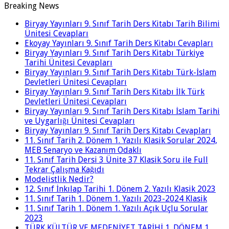
Breaking News
Biryay Yayınları 9. Sınıf Tarih Ders Kitabı Tarih Bilimi
Ünitesi Cevapları
Ekoyay Yayınları 9. Sınıf Tarih Ders Kitabı Cevapları
Biryay Yayınları 9. Sınıf Tarih Ders Kitabı Türkiye
Tarihi Ünitesi Cevapları
Biryay Yayınları 9. Sınıf Tarih Ders Kitabı Türk-İslam
Devletleri Ünitesi Cevapları
Biryay Yayınları 9. Sınıf Tarih Ders Kitabı İlk Türk
Devletleri Ünitesi Cevapları
Biryay Yayınları 9. Sınıf Tarih Ders Kitabı İslam Tarihi
ve Uygarlığı Ünitesi Cevapları
Biryay Yayınları 9. Sınıf Tarih Ders Kitabı Cevapları
11. Sınıf Tarih 2. Dönem 1. Yazılı Klasik Sorular 2024,
MEB Senaryo ve Kazanım Odaklı
11. Sınıf Tarih Dersi 3 Ünite 37 Klasik Soru ile Full
Tekrar Çalışma Kağıdı
Modelistlik Nedir?
12. Sınıf İnkılap Tarihi 1. Dönem 2. Yazılı Klasik 2023
11. Sınıf Tarih 1. Dönem 1. Yazılı 2023-2024 Klasik
11. Sınıf Tarih 1. Dönem 1. Yazılı Açık Uçlu Sorular
2023
TÜRK KÜLTÜR VE MEDENİYET TARİHİ 1. DÖNEM 1.