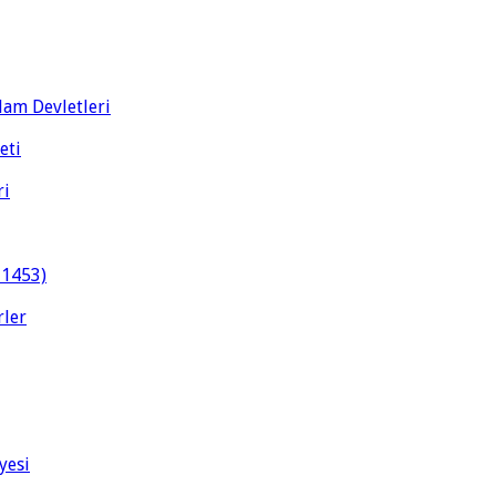
slam Devletleri
eti
ri
-1453)
rler
yesi