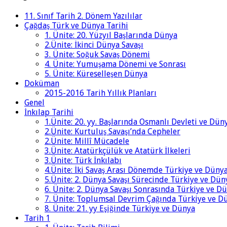
11. Sınıf Tarih 2. Dönem Yazılılar
Çağdaş Türk ve Dünya Tarihi
1. Ünite: 20. Yüzyıl Başlarında Dünya
2.Ünite: İkinci Dünya Savaşı
3. Ünite: Soğuk Savaş Dönemi
4. Ünite: Yumuşama Dönemi ve Sonrası
5. Ünite: Küreselleşen Dünya
Doküman
2015-2016 Tarih Yıllık Planları
Genel
İnkılap Tarihi
1.Ünite: 20. yy. Başlarında Osmanlı Devleti ve Dün
2.Ünite: Kurtuluş Savaşı’nda Cepheler
2.Ünite: Millî Mücadele
3.Ünite: Atatürkçülük ve Atatürk İlkeleri
3.Ünite: Türk İnkılabı
4.Ünite: İki Savaş Arası Dönemde Türkiye ve Düny
5.Ünite: 2. Dünya Savaşı Sürecinde Türkiye ve Dün
6. Ünite: 2. Dünya Savaşı Sonrasında Türkiye ve D
7. Ünite: Toplumsal Devrim Çağında Türkiye ve D
8. Ünite: 21. yy Eşiğinde Türkiye ve Dünya
Tarih 1