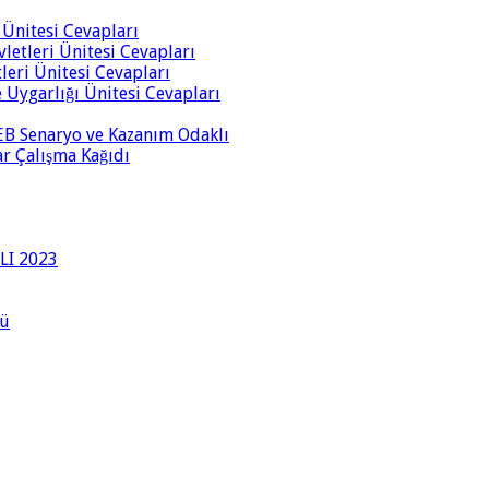
i Ünitesi Cevapları
vletleri Ünitesi Cevapları
tleri Ünitesi Cevapları
ve Uygarlığı Ünitesi Cevapları
 MEB Senaryo ve Kazanım Odaklı
rar Çalışma Kağıdı
LI 2023
lü