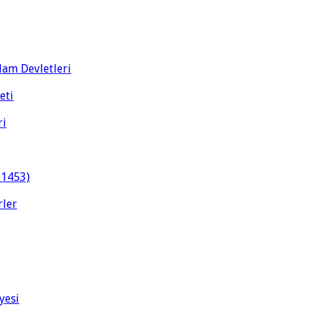
slam Devletleri
eti
ri
-1453)
rler
yesi