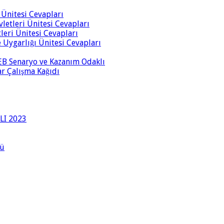
i Ünitesi Cevapları
vletleri Ünitesi Cevapları
tleri Ünitesi Cevapları
ve Uygarlığı Ünitesi Cevapları
 MEB Senaryo ve Kazanım Odaklı
rar Çalışma Kağıdı
LI 2023
lü