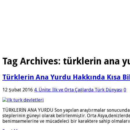
Tag Archives:
türklerin ana yu
Türklerin Ana Yurdu Hakkında Kısa Bi
12 Şubat 2016
4. Ünite: İlk ve Orta Çağlarda Türk Dünyası
0
TÜRKLERİN ANA YURDU Son yapılan araştırmalar sonucunda Tür
steplerinin güneyi olarak belirlenmiştir. Orta Asya,denizlerde
benimsemelerine ve mücadeleci bir karaktere sahip olmaları