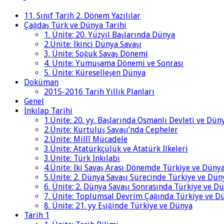
11. Sınıf Tarih 2. Dönem Yazılılar
Çağdaş Türk ve Dünya Tarihi
1. Ünite: 20. Yüzyıl Başlarında Dünya
2.Ünite: İkinci Dünya Savaşı
3. Ünite: Soğuk Savaş Dönemi
4. Ünite: Yumuşama Dönemi ve Sonrası
5. Ünite: Küreselleşen Dünya
Doküman
2015-2016 Tarih Yıllık Planları
Genel
İnkılap Tarihi
1.Ünite: 20. yy. Başlarında Osmanlı Devleti ve Dün
2.Ünite: Kurtuluş Savaşı’nda Cepheler
2.Ünite: Millî Mücadele
3.Ünite: Atatürkçülük ve Atatürk İlkeleri
3.Ünite: Türk İnkılabı
4.Ünite: İki Savaş Arası Dönemde Türkiye ve Düny
5.Ünite: 2. Dünya Savaşı Sürecinde Türkiye ve Dün
6. Ünite: 2. Dünya Savaşı Sonrasında Türkiye ve D
7. Ünite: Toplumsal Devrim Çağında Türkiye ve D
8. Ünite: 21. yy Eşiğinde Türkiye ve Dünya
Tarih 1