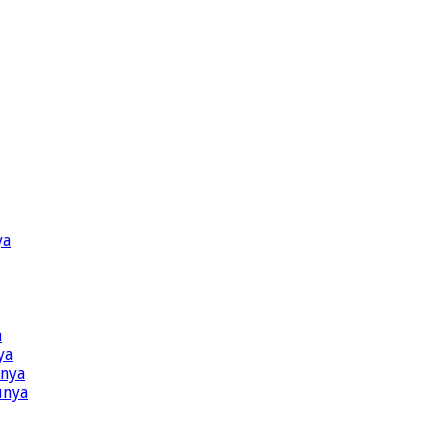
ya
a
ya
ünya
ünya