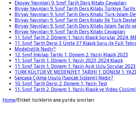
Ekoyay Yayınları 9. Sınıf Tarih Ders Kitabı Cevapları
Biryay Yayınları 9. Sınıf Tarih Ders Kitabı Türkiye Tarih
Biryay Yayınları 9. Sınıf Tarih Ders Kitabı Türk-İslam De
Biryay Yayınları 9. Sınıf Tarih Ders Kitabı İlk Türk Devle
Biryay Yayınları 9. Sınıf Tarih Ders Kitabı İslam Tarihi 
Biryay Yayınları 9. Sınıf Tarih Ders Kitabı Cevapları
11. Sınıf Tarih 2. Dönem 1. Yazılı Klasik Sorular 2024,
11. Sınıf Tarih Dersi 3 Ünite 37 Klasik Soru ile Full Tek
Modelistlik Nedir?
12. Sınıf İnkılap Tarihi 1. Dönem 2. Yazılı Klasik 2023
11. Sınıf Tarih 1. Dönem 1. Yazılı 2023-2024 Klasik
11. Sınıf Tarih 1. Dönem 1. Yazılı Açık Uçlu Sorular 2023
TÜRK KÜLTÜR VE MEDENİYET TARİHİ 1. DÖNEM 1. YAZI
Sancağa Çıkma Usulü (Sancak Sistemi) Nedir?
10. Sınıf Tarih Dersi 2. Dönem 1. Yazılı Test
11. Sınıf Tarih 2. Dönem 1. Yazılı Klasik ve Video Çözüm
Home
/
Etiket:
türklerin ana yurdu sınırları