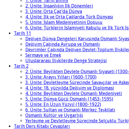
1. Ünite: Tarih Bilimi
2. Ünite: İnsanlığın İlk Dönemleri
3. Ünite: Orta Çağ'da Dünya
4. Ünite: İlk ve Orta Çağlarda Türk Dünyası
5. Ünite: İslam Medeniyetinin Doğuşu
6. Ünite: Türklerin İslamiyeti Kabulu ve İlk Türk İ
Tarih 11
Değişen Dünya Dengeleri Karşısında Osmanlı Siyas
Değişim Çağında Avrupa ve Osmanlı
Devrimler Çağında Değişen Devlet-Toplum İlişkile
Sermaye ve Emek
Uluslararası İlişkilerde Denge Stratejisi
Tarih 2
2. Ünite: Beylikten Devlete Osmanlı Siyaseti (1300
3. Ünite: Arayış Yılları (1600-1700)
3. Ünite: Devletleşme Sürecinde Savaşçılar ve Aske
4. Ünite: 18. yüzyılda Değişim ve Diplomasi
4. Ünite: Beylikten Devlete Osmanlı Medeniyeti
5. Ünite: Dünya Gücü Osmanlı (1453-1595)
5. Ünite: En Uzun Yüzyıl (1800-1922)
6. Ünite: Sultan ve Osmanlı Merkez Teşkilatı
Osmanlı Kültür ve Uygarlığı
Yerleşme ve Devletleşme Sürecinde Selçuklu Türki
Tarih Ders Kitabı Cevapları