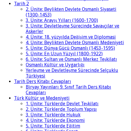
Tarih 2
2. Ünite: Beylikten Devlete Osmanlı Siyaseti
(1300-1453)
3. Ünite: Arayış Yılları (1600-1700)
3. Ünite: Devletleşme Sürecinde Savaşçılar ve
Askerler
4. Ünite: 18. yüzyılda Değişim ve Diplomasi
4. Ünite: Beylikten Devlete Osmanlı Medeniyeti
5. Ünite: Dünya Gücü Osmanlı (1453-1595)
5. Ünite: En Uzun Yüzyıl (1800-1922)
6. Ünite: Sultan ve Osmanlı Merkez Teşkilatı
Osmanlı Kültür ve Uygarlığı
Yerleşme ve Devletleşme Sürecinde Selçuklu
Türkiyesi
Tarih Ders Kitabı Cevapları
Biryay Yayınları 9. Sınıf Tarih Ders Kitabı
Cevapları
Türk Kültür ve Medeniyeti
1. Ünite: Türklerde Devlet Teşkilatı
2. Ünite: Türklerde Toplum Yapısı
3. Ünite: Türklerde Hukuk
4. Ünite: Türklerde Ekonomi
5. Ünite: Türklerde Eğitim