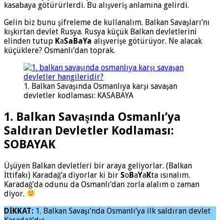
kasabaya götürürlerdi. Bu alışveriş anlamına gelirdi.
Gelin biz bunu şifreleme de kullanalım. Balkan Savaşları’nı
kışkırtan devlet Rusya. Rusya küçük Balkan devletlerini
elinden tutup
K
a
SaBaYa
alışverişe götürüyor. Ne alacak
küçüklere? Osmanlı’dan toprak.
1. Balkan Savaşında Osmanlıya karşı savaşan
devletler kodlaması: KASABAYA
1.
Balkan Savaşında Osmanlı’ya
Saldıran Devletler Kodlaması:
SOBAYAK
Üşüyen Balkan devletleri bir araya geliyorlar. (Balkan
İttifakı) Karadağ’a diyorlar ki bir
S
o
B
a
Y
a
K
ta ısınalım.
Karadağ’da odunu da Osmanlı’dan zorla alalım o zaman
diyor.
DİKKAT:
1. Balkan Savaşı’nda Osmanlı’ya ilk saldıran devlet