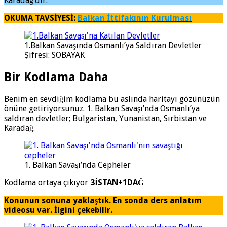
Karadağ’dır.
OKUMA TAVSİYESİ:
Balkan İttifakının Kurulması
1.Balkan Savaşında Osmanlı’ya Saldıran Devletler
Şifresi: SOBAYAK
Bir Kodlama Daha
Benim en sevdiğim kodlama bu aslında haritayı gözünüzün
önüne getiriyorsunuz. 1. Balkan Savaşı’nda Osmanlı’ya
saldıran devletler; Bulgaristan, Yunanistan, Sırbistan ve
Karadağ.
1. Balkan Savaşı’nda Cepheler
Kodlama ortaya çıkıyor
3İSTAN+1DAĞ
Konunun sonuna yaklaştık. En sonda ders anlatım
videosu var. İlgini çekebilir.