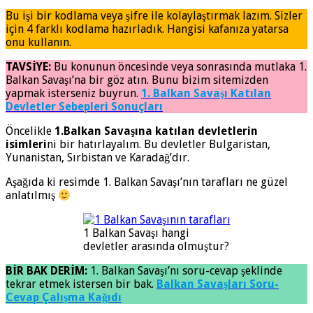
Bu işi bir kodlama veya şifre ile kolaylaştırmak lazım. Sizler
için 4 farklı kodlama hazırladık. Hangisi kafanıza yatarsa
onu kullanın.
TAVSİYE:
Bu konunun öncesinde veya sonrasında mutlaka 1.
Balkan Savaşı’na bir göz atın. Bunu bizim sitemizden
yapmak isterseniz buyrun.
1. Balkan Savaşı Katılan
Devletler Sebepleri Sonuçları
Öncelikle
1.Balkan Savaşına katılan devletlerin
isimleri
ni bir hatırlayalım. Bu devletler Bulgaristan,
Yunanistan, Sırbistan ve Karadağ’dır.
Aşağıda ki resimde 1. Balkan Savaşı’nın tarafları ne güzel
anlatılmış
1 Balkan Savaşı hangi
devletler arasında olmuştur?
BİR BAK DERİM:
1. Balkan Savaşı’nı soru-cevap şeklinde
tekrar etmek istersen bir bak.
Balkan Savaşları Soru-
Cevap Çalışma Kağıdı