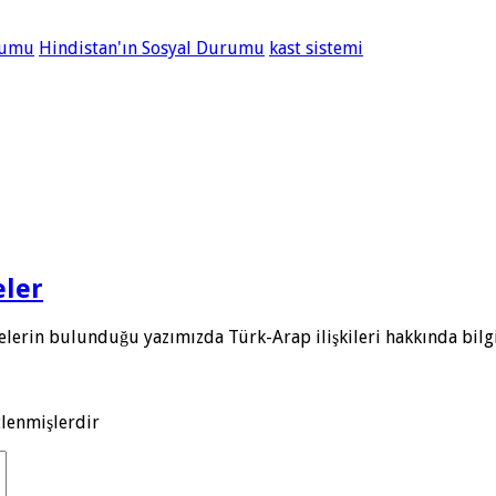
urumu
Hindistan'ın Sosyal Durumu
kast sistemi
eler
lerin bulunduğu yazımızda Türk-Arap ilişkileri hakkında bilgi 
tlenmişlerdir