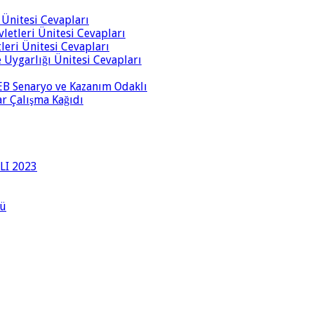
i Ünitesi Cevapları
vletleri Ünitesi Cevapları
tleri Ünitesi Cevapları
ve Uygarlığı Ünitesi Cevapları
 MEB Senaryo ve Kazanım Odaklı
rar Çalışma Kağıdı
LI 2023
lü