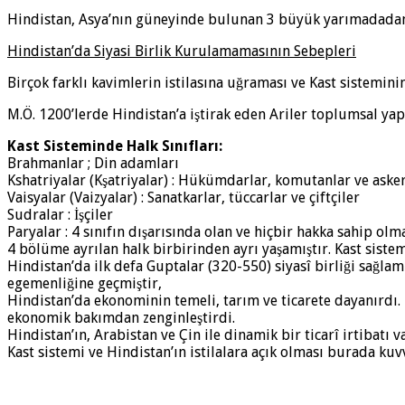
Hindistan, Asya’nın güneyinde bulunan 3 büyük yarımadadan
Hindistan’da Siyasi Birlik Kurulamamasının Sebepleri
Birçok farklı kavimlerin istilasına uğraması ve Kast sistemin
M.Ö. 1200’lerde Hindistan’a iştirak eden Ariler toplumsal yap
Kast Sisteminde Halk Sınıfları:
Brahmanlar ; Din adamları
Kshatriyalar (Kşatriyalar) : Hükümdarlar, komutanlar ve aske
Vaisyalar (Vaizyalar) : Sanatkarlar, tüccarlar ve çiftçiler
Sudralar : İşçiler
Paryalar : 4 sınıfın dışarısında olan ve hiçbir hakka sahip olma
4 bölüme ayrılan halk birbirinden ayrı yaşamıştır. Kast sist
Hindistan’da ilk defa Guptalar (320-550) siyasî birliği sağlam
egemenliğine geçmiştir,
Hindistan’da ekonominin temeli, tarım ve ticarete dayanırdı.
ekonomik bakımdan zenginleştirdi.
Hindistan’ın, Arabistan ve Çin ile dinamik bir ticarî irtibatı v
Kast sistemi ve Hindistan’ın istilalara açık olması burada ku