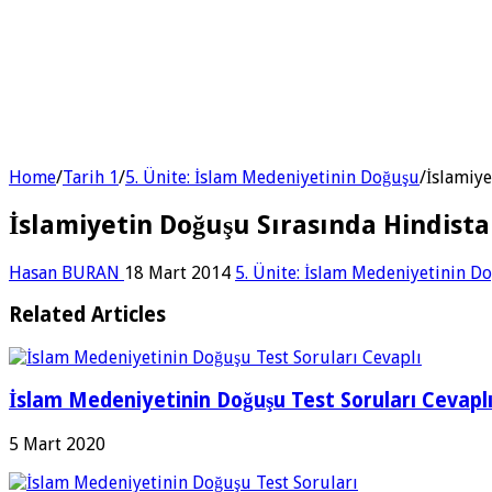
Home
/
Tarih 1
/
5. Ünite: İslam Medeniyetinin Doğuşu
/
İslamiye
İslamiyetin Doğuşu Sırasında Hindist
Hasan BURAN
18 Mart 2014
5. Ünite: İslam Medeniyetinin D
Related Articles
İslam Medeniyetinin Doğuşu Test Soruları Cevapl
5 Mart 2020