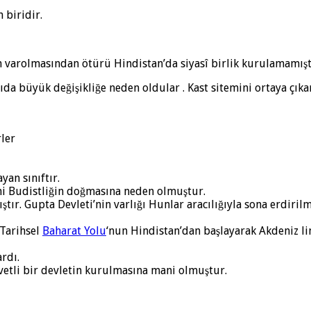
 biridir.
in varolmasından ötürü Hindistan’da siyasî birlik kurulamamışt
ıda büyük değişikliğe neden oldular . Kast sitemini ortaya çıkar
rler
yan sınıftır.
emi Budistliğin doğmasına neden olmuştur.
ıştır. Gupta Devleti’nin varlığı Hunlar aracılığıyla sona erdir
 Tarihsel
Baharat Yolu
‘nun Hindistan’dan başlayarak Akdeniz l
ardı.
vvetli bir devletin kurulmasına mani olmuştur.