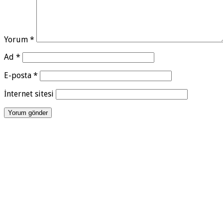
Yorum
*
Ad
*
E-posta
*
İnternet sitesi