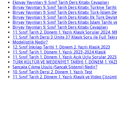
Ekoyay Yayınları 9. Sınıf Tarih Ders Kitabı Cevapları
Biryay Yayınları 9. Sınıf Tarih Ders Kitabı Türkiye Tarih
Biryay Yayınları 9. Sınıf Tarih Ders Kitabı Türk-İslam De
Biryay Yayınları 9. Sınıf Tarih Ders Kitabı İlk Türk Devle
Biryay Yayınları 9. Sınıf Tarih Ders Kitabı İslam Tarihi 
Biryay Yayınları 9. Sınıf Tarih Ders Kitabı Cevapları
11. Sınıf Tarih 2. Dönem 1. Yazılı Klasik Sorular 2024,
11. Sınıf Tarih Dersi 3 Ünite 37 Klasik Soru ile Full Tek
Modelistlik Nedir?
12. Sınıf İnkılap Tarihi 1. Dönem 2. Yazılı Klasik 2023
11. Sınıf Tarih 1. Dönem 1. Yazılı 2023-2024 Klasik
11. Sınıf Tarih 1. Dönem 1. Yazılı Açık Uçlu Sorular 2023
TÜRK KÜLTÜR VE MEDENİYET TARİHİ 1. DÖNEM 1. YAZI
Sancağa Çıkma Usulü (Sancak Sistemi) Nedir?
10. Sınıf Tarih Dersi 2. Dönem 1. Yazılı Test
11. Sınıf Tarih 2. Dönem 1. Yazılı Klasik ve Video Çözüm