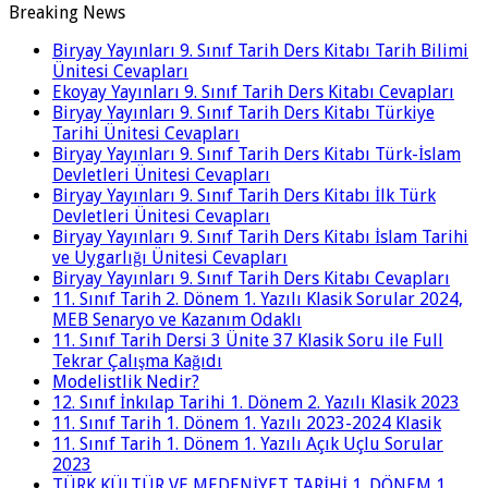
Breaking News
Biryay Yayınları 9. Sınıf Tarih Ders Kitabı Tarih Bilimi
Ünitesi Cevapları
Ekoyay Yayınları 9. Sınıf Tarih Ders Kitabı Cevapları
Biryay Yayınları 9. Sınıf Tarih Ders Kitabı Türkiye
Tarihi Ünitesi Cevapları
Biryay Yayınları 9. Sınıf Tarih Ders Kitabı Türk-İslam
Devletleri Ünitesi Cevapları
Biryay Yayınları 9. Sınıf Tarih Ders Kitabı İlk Türk
Devletleri Ünitesi Cevapları
Biryay Yayınları 9. Sınıf Tarih Ders Kitabı İslam Tarihi
ve Uygarlığı Ünitesi Cevapları
Biryay Yayınları 9. Sınıf Tarih Ders Kitabı Cevapları
11. Sınıf Tarih 2. Dönem 1. Yazılı Klasik Sorular 2024,
MEB Senaryo ve Kazanım Odaklı
11. Sınıf Tarih Dersi 3 Ünite 37 Klasik Soru ile Full
Tekrar Çalışma Kağıdı
Modelistlik Nedir?
12. Sınıf İnkılap Tarihi 1. Dönem 2. Yazılı Klasik 2023
11. Sınıf Tarih 1. Dönem 1. Yazılı 2023-2024 Klasik
11. Sınıf Tarih 1. Dönem 1. Yazılı Açık Uçlu Sorular
2023
TÜRK KÜLTÜR VE MEDENİYET TARİHİ 1. DÖNEM 1.