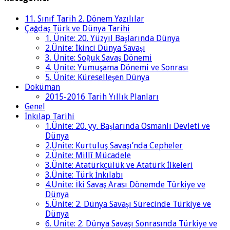
11. Sınıf Tarih 2. Dönem Yazılılar
Çağdaş Türk ve Dünya Tarihi
1. Ünite: 20. Yüzyıl Başlarında Dünya
2.Ünite: İkinci Dünya Savaşı
3. Ünite: Soğuk Savaş Dönemi
4. Ünite: Yumuşama Dönemi ve Sonrası
5. Ünite: Küreselleşen Dünya
Doküman
2015-2016 Tarih Yıllık Planları
Genel
İnkılap Tarihi
1.Ünite: 20. yy. Başlarında Osmanlı Devleti ve
Dünya
2.Ünite: Kurtuluş Savaşı’nda Cepheler
2.Ünite: Millî Mücadele
3.Ünite: Atatürkçülük ve Atatürk İlkeleri
3.Ünite: Türk İnkılabı
4.Ünite: İki Savaş Arası Dönemde Türkiye ve
Dünya
5.Ünite: 2. Dünya Savaşı Sürecinde Türkiye ve
Dünya
6. Ünite: 2. Dünya Savaşı Sonrasında Türkiye ve