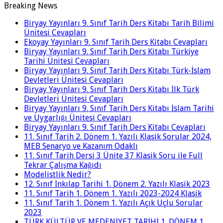
Breaking News
Biryay Yayınları 9. Sınıf Tarih Ders Kitabı Tarih Bilimi
Ünitesi Cevapları
Ekoyay Yayınları 9. Sınıf Tarih Ders Kitabı Cevapları
Biryay Yayınları 9. Sınıf Tarih Ders Kitabı Türkiye
Tarihi Ünitesi Cevapları
Biryay Yayınları 9. Sınıf Tarih Ders Kitabı Türk-İslam
Devletleri Ünitesi Cevapları
Biryay Yayınları 9. Sınıf Tarih Ders Kitabı İlk Türk
Devletleri Ünitesi Cevapları
Biryay Yayınları 9. Sınıf Tarih Ders Kitabı İslam Tarihi
ve Uygarlığı Ünitesi Cevapları
Biryay Yayınları 9. Sınıf Tarih Ders Kitabı Cevapları
11. Sınıf Tarih 2. Dönem 1. Yazılı Klasik Sorular 2024,
MEB Senaryo ve Kazanım Odaklı
11. Sınıf Tarih Dersi 3 Ünite 37 Klasik Soru ile Full
Tekrar Çalışma Kağıdı
Modelistlik Nedir?
12. Sınıf İnkılap Tarihi 1. Dönem 2. Yazılı Klasik 2023
11. Sınıf Tarih 1. Dönem 1. Yazılı 2023-2024 Klasik
11. Sınıf Tarih 1. Dönem 1. Yazılı Açık Uçlu Sorular
2023
TÜRK KÜLTÜR VE MEDENİYET TARİHİ 1. DÖNEM 1.