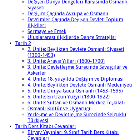
Değişen Dünya Dengeleri Karşısında Osmanlı
Siyaseti
Değişim Çağında Avrupa ve Osmanlı
Devrimler Çağında Değişen Devlet-Toplum
İlişkileri
Sermaye ve Emek
Uluslararası İlişkilerde Denge Stratejisi
Tarih 2
2. Ünite: Beylikten Devlete Osmanlı Siyaseti
(1300-1453)
3. Ünite: Arayış Yılları (1600-1700)
3. Ünite: Devletleşme Sürecinde Savaşçılar ve
Askerler
4. Ünite: 18. yüzyılda Değişim ve Diplomasi
4. Ünite: Beylikten Devlete Osmanlı Medeniyeti
5. Ünite: Dünya Gücü Osmanlı (1453-1595)
5. Ünite: En Uzun Yüzyıl (1800-1922)
6. Ünite: Sultan ve Osmanlı Merkez Teşkilatı
Osmanlı Kültür ve Uygarlığı
Yerleşme ve Devletleşme Sürecinde Selçuklu
Türkiyesi
Tarih Ders Kitabı Cevapları
Biryay Yayınları 9. Sınıf Tarih Ders Kitabı
Cevapları