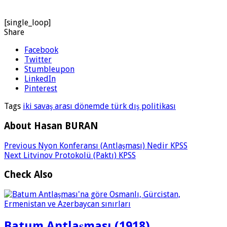
[single_loop]
Share
Facebook
Twitter
Stumbleupon
LinkedIn
Pinterest
Tags
iki savaş arası dönemde türk dış politikası
About Hasan BURAN
Previous
Nyon Konferansı (Antlaşması) Nedir KPSS
Next
Litvinov Protokolü (Paktı) KPSS
Check Also
Batum Antlaşması (1918)