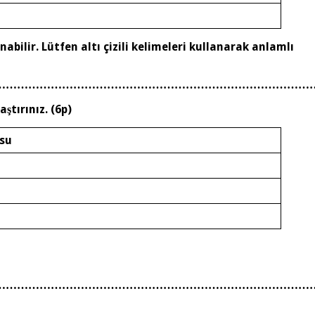
ilir. Lütfen altı çizili kelimeleri kullanarak anlamlı
…………………………………………………………………………
ştırınız. (6p)
usu
…………………………………………………………………………