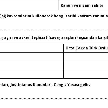
Kanun ve nizam sahibi
Çağ
kavramlarını kullanarak hangi tarihi kavram tanımlanab
…………………………………………………………………………
 açısı ve askeri teçhizat (savaş araçları) açısından karşıla
Orta Çağ’da Türk Ord
arı, Justinianus Kanunları, Cengiz Yasası gelir.
…………………………………………………………………………