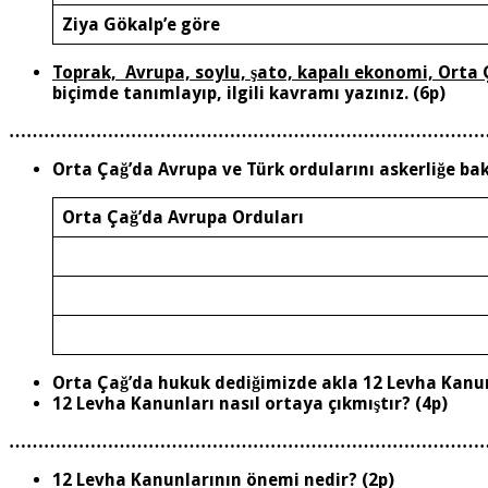
Ziya Gökalp’e göre
Toprak, Avrupa, soylu, şato, kapalı ekonomi, Orta 
biçimde tanımlayıp, ilgili kavramı yazınız. (6p)
………………………………………………………………………
Orta Çağ’da Avrupa ve Türk ordularını askerliğe bakış
Orta Çağ’da Avrupa Orduları
Orta Çağ’da hukuk dediğimizde akla 12 Levha Kanunl
12 Levha Kanunları nasıl ortaya çıkmıştır? (4p)
………………………………………………………………………
12 Levha Kanunlarının önemi nedir? (2p)