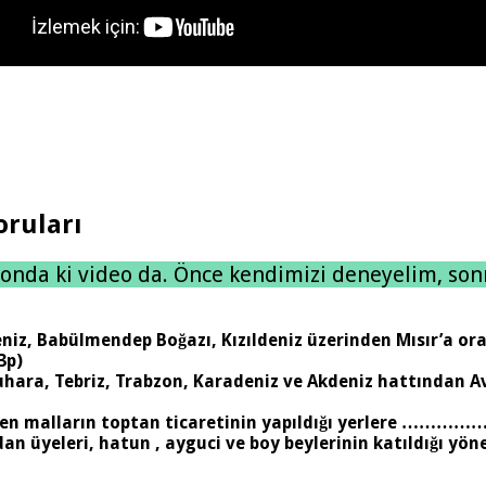
Soruları
sonda ki video da. Önce kendimizi deneyelim, son
lmendep Boğazı, Kızıldeniz üzerinden Mısır’a oradan
3p)
a, Tebriz, Trabzon, Karadeniz ve Akdeniz hattınd
 gelen malların toptan ticaretinin yapıldığı yerlere 
nedan üyeleri, hatun , ayguci ve boy beylerinin katıld
…………………………………………………………………………………..