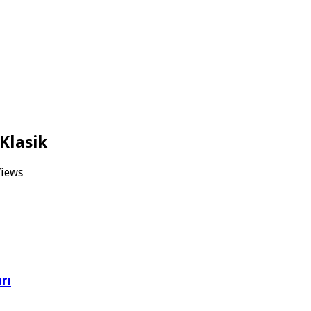
 Klasik
Views
rı