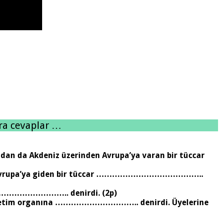
ra cevaplar …
 da Akdeniz üzerinden Avrupa’ya varan bir tüccar
an Avrupa’ya giden bir tüccar …………………………………..
………………………………….. denirdi. (2p)
ığı yönetim organına ………………………….. denirdi. Üyelerine
….