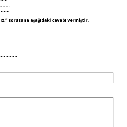
…….
…….
z.” sorusuna aşağıdaki cevabı vermiştir.
……….