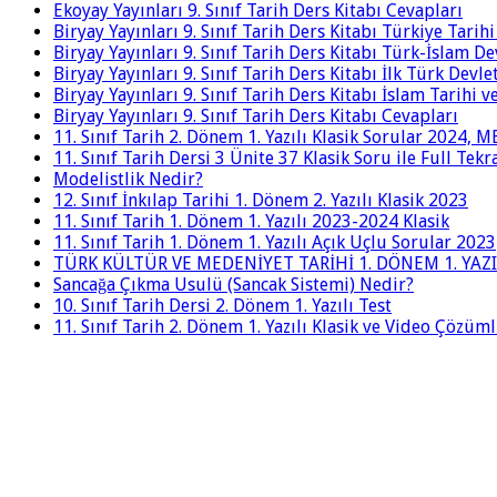
Ekoyay Yayınları 9. Sınıf Tarih Ders Kitabı Cevapları
Biryay Yayınları 9. Sınıf Tarih Ders Kitabı Türkiye Tarih
Biryay Yayınları 9. Sınıf Tarih Ders Kitabı Türk-İslam De
Biryay Yayınları 9. Sınıf Tarih Ders Kitabı İlk Türk Devle
Biryay Yayınları 9. Sınıf Tarih Ders Kitabı İslam Tarihi 
Biryay Yayınları 9. Sınıf Tarih Ders Kitabı Cevapları
11. Sınıf Tarih 2. Dönem 1. Yazılı Klasik Sorular 2024,
11. Sınıf Tarih Dersi 3 Ünite 37 Klasik Soru ile Full Tek
Modelistlik Nedir?
12. Sınıf İnkılap Tarihi 1. Dönem 2. Yazılı Klasik 2023
11. Sınıf Tarih 1. Dönem 1. Yazılı 2023-2024 Klasik
11. Sınıf Tarih 1. Dönem 1. Yazılı Açık Uçlu Sorular 2023
TÜRK KÜLTÜR VE MEDENİYET TARİHİ 1. DÖNEM 1. YAZI
Sancağa Çıkma Usulü (Sancak Sistemi) Nedir?
10. Sınıf Tarih Dersi 2. Dönem 1. Yazılı Test
11. Sınıf Tarih 2. Dönem 1. Yazılı Klasik ve Video Çözüm