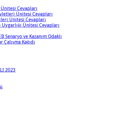
i Ünitesi Cevapları
vletleri Ünitesi Cevapları
tleri Ünitesi Cevapları
ve Uygarlığı Ünitesi Cevapları
 MEB Senaryo ve Kazanım Odaklı
rar Çalışma Kağıdı
LI 2023
lü