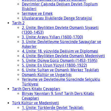
Devrimler Çağında Değişen Devlet-Toplum
İlişkileri
Sermaye ve Emek
Uluslararası İlişkilerde Denge Stratejisi
Tarih 2
2. Ünite: Beylikten Devlete Osmanlı Siyaseti
(1300-1453)
3. Ünite: Arayış Yılları (1600-1700)
3. Ünite: Devletleşme Sürecinde Savaşçılar ve
Askerler
4. Ünite: 18. yüzyılda Değişim ve Diplomasi
4. Ünite: Beylikten Devlete Osmanlı Medeniyeti
5. Ünite: Dünya Gücü Osmanlı (1453-1595)
5. Ünite: En Uzun Yüzyıl (1800-1922)
6. Ünite: Sultan ve Osmanlı Merkez Teşkilatı
Osmanlı Kültür ve Uygarlığı
Yerleşme ve Devletleşme Sürecinde Selçuklu
Türkiyesi
Tarih Ders Kitabı Cevapları
Biryay Yayınları 9. Sınıf Tarih Ders Kitabı
Cevapları
Türk Kültür ve Medeniyeti
1. Ünite: Türklerde Devlet Teşkilatı