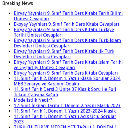
Breaking News
Biryay Yayınları 9. Sınıf Tarih Ders Kitabı Tarih Bilimi
Ünitesi Cevapları
Ekoyay Yayınları 9. Sınıf Tarih Ders Kitabı Cevapları
Biryay Yayınları 9. Sınıf Tarih Ders Kitabı Türkiye
Tarihi Ünitesi Cevapları
Biryay Yayınları 9. Sınıf Tarih Ders Kitabı Türk-İslam
Devletleri Ünitesi Cevapları
Biryay Yayınları 9. Sınıf Tarih Ders Kitabı İlk Türk
Devletleri Ünitesi Cevapları
Biryay Yayınları 9. Sınıf Tarih Ders Kitabı İslam Tarihi
ve Uygarlığı Ünitesi Cevapları
Biryay Yayınları 9. Sınıf Tarih Ders Kitabı Cevapları
11. Sınıf Tarih 2. Dönem 1. Yazılı Klasik Sorular 2024,
MEB Senaryo ve Kazanım Odaklı
11. Sınıf Tarih Dersi 3 Ünite 37 Klasik Soru ile Full
Tekrar Çalışma Kağıdı
Modelistlik Nedir?
12. Sınıf İnkılap Tarihi 1. Dönem 2. Yazılı Klasik 2023
11. Sınıf Tarih 1. Dönem 1. Yazılı 2023-2024 Klasik
11. Sınıf Tarih 1. Dönem 1. Yazılı Açık Uçlu Sorular
2023
TÜRK KÜLTÜR VE MEDENİYET TARİHİ 1. DÖNEM 1.