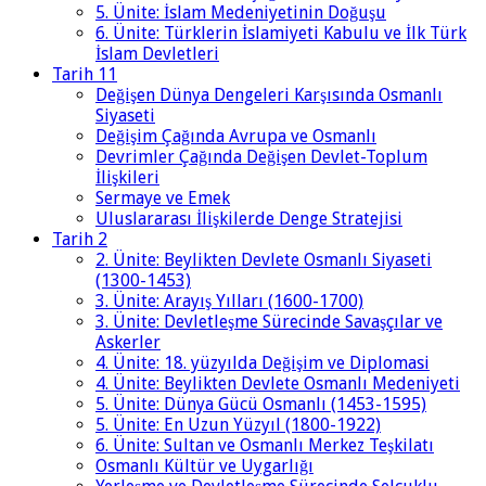
5. Ünite: İslam Medeniyetinin Doğuşu
6. Ünite: Türklerin İslamiyeti Kabulu ve İlk Türk
İslam Devletleri
Tarih 11
Değişen Dünya Dengeleri Karşısında Osmanlı
Siyaseti
Değişim Çağında Avrupa ve Osmanlı
Devrimler Çağında Değişen Devlet-Toplum
İlişkileri
Sermaye ve Emek
Uluslararası İlişkilerde Denge Stratejisi
Tarih 2
2. Ünite: Beylikten Devlete Osmanlı Siyaseti
(1300-1453)
3. Ünite: Arayış Yılları (1600-1700)
3. Ünite: Devletleşme Sürecinde Savaşçılar ve
Askerler
4. Ünite: 18. yüzyılda Değişim ve Diplomasi
4. Ünite: Beylikten Devlete Osmanlı Medeniyeti
5. Ünite: Dünya Gücü Osmanlı (1453-1595)
5. Ünite: En Uzun Yüzyıl (1800-1922)
6. Ünite: Sultan ve Osmanlı Merkez Teşkilatı
Osmanlı Kültür ve Uygarlığı