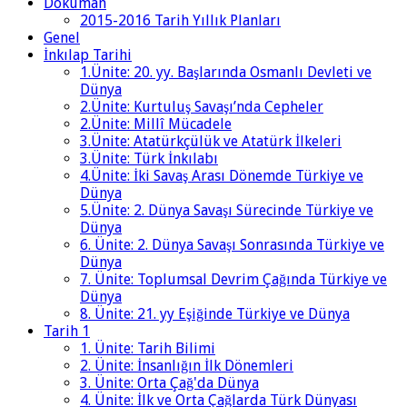
Doküman
2015-2016 Tarih Yıllık Planları
Genel
İnkılap Tarihi
1.Ünite: 20. yy. Başlarında Osmanlı Devleti ve
Dünya
2.Ünite: Kurtuluş Savaşı’nda Cepheler
2.Ünite: Millî Mücadele
3.Ünite: Atatürkçülük ve Atatürk İlkeleri
3.Ünite: Türk İnkılabı
4.Ünite: İki Savaş Arası Dönemde Türkiye ve
Dünya
5.Ünite: 2. Dünya Savaşı Sürecinde Türkiye ve
Dünya
6. Ünite: 2. Dünya Savaşı Sonrasında Türkiye ve
Dünya
7. Ünite: Toplumsal Devrim Çağında Türkiye ve
Dünya
8. Ünite: 21. yy Eşiğinde Türkiye ve Dünya
Tarih 1
1. Ünite: Tarih Bilimi
2. Ünite: İnsanlığın İlk Dönemleri
3. Ünite: Orta Çağ'da Dünya
4. Ünite: İlk ve Orta Çağlarda Türk Dünyası