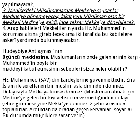
yapılmayacak,
3. Medine’deki Müslümanlardan Mekke’ye sığınanlar
Medine’ye dönemeyecek, fakat yeni Müslüman olan bir
Mekkeli Medine’ye geldiğinde tekrar Mekke’ye dönebilecek,
4. Arap kabileleri Mekkelilerin ya da Hz. Muhammed’in
koruması altına girebilecek ama iki taraf da bu kabilelere
askerî yardımda bulunmayacaktır.
Hudeybiye Antlaşması’ nın
üçüncü maddesine
, Müslümanların önde gelenlerinin karşı
Muhammed’in böyle bir
maddeyi kabul etmesinin sebepleri sizce neler olabilir?
Hz. Muhammed (SAV) din kardeşlerine güvenmektedir. Zira
İslam ile şereflenen bir müslim asla dininden dönmez.
Dolayısıyla Mekke’ye kimse dönmez. (Müslüman olmak için
Medine’ye gelen bir kişi velisi izin vermediğinden dolayı
şehre giremese yine Mekke’ye dönmez. 2 şehir arasında
toplanırlar. Ardından da oradan geçen kervanları soyarlar.
Bu durumda müşriklere zarar verir.)