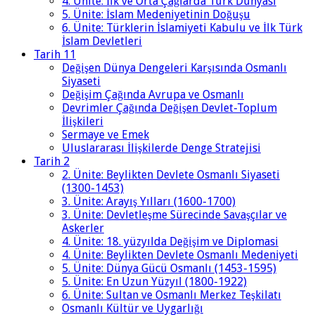
4. Ünite: İlk ve Orta Çağlarda Türk Dünyası
5. Ünite: İslam Medeniyetinin Doğuşu
6. Ünite: Türklerin İslamiyeti Kabulu ve İlk Türk
İslam Devletleri
Tarih 11
Değişen Dünya Dengeleri Karşısında Osmanlı
Siyaseti
Değişim Çağında Avrupa ve Osmanlı
Devrimler Çağında Değişen Devlet-Toplum
İlişkileri
Sermaye ve Emek
Uluslararası İlişkilerde Denge Stratejisi
Tarih 2
2. Ünite: Beylikten Devlete Osmanlı Siyaseti
(1300-1453)
3. Ünite: Arayış Yılları (1600-1700)
3. Ünite: Devletleşme Sürecinde Savaşçılar ve
Askerler
4. Ünite: 18. yüzyılda Değişim ve Diplomasi
4. Ünite: Beylikten Devlete Osmanlı Medeniyeti
5. Ünite: Dünya Gücü Osmanlı (1453-1595)
5. Ünite: En Uzun Yüzyıl (1800-1922)
6. Ünite: Sultan ve Osmanlı Merkez Teşkilatı
Osmanlı Kültür ve Uygarlığı