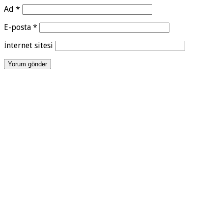
Ad
*
E-posta
*
İnternet sitesi