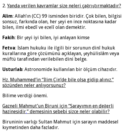
2.
Yanda verilen kavramlar size neleri çağrıştırmaktadır?
Alim
: Allah’ın (CC) 99 isminden biridir. Çok bilen, bilgisi
sonsuz, farkında olan, her şeyi en ince noktasına kadar
bilen, ilmi ebedî ve ezelî olan demektir.
Fakih
: Bir şeyi iyi bilen, iyi anlayan kimse
Fetva
: İslam hukuku ile ilgili bir sorunun dinî hukuk
kurallarına göre çözümünü açıklayan, şeyhülislâm veya
müftü tarafından verilebilen dini belge.
Usturlab
: Astronomide kullanılan bir ölçüm cihazıdır.
Hz. Muhammed’in “İlim Çin’de bile olsa gidip alınız.”
sözünden neler anlıyorsunuz?
Bilime verdiği önemi.
Gazneli Mahmut’un Biruni için “Sarayımın en değerli
hazinesidir
.
” demesinin sebebi sizce neler olabilir?
Biruninin varlığı Sultan Mahmut için sarayın maddesel
kıymetinden daha fazladır.