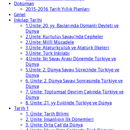
Doküman
2015-2016 Tarih Yıllık Planları
Genel
İnkılap Tarihi
1.Ünite: 20. yy. Başlarında Osmanlı Devleti ve
Dünya
2.Ünite: Kurtuluş Savaşı’nda Cepheler
2.Ünite: Millî Mücadele
3.Ünite: Atatürkçülük ve Atatürk İlkeleri
3.Ünite: Türk İnkılabı
4.Ünite: İki Savaş Arası Dönemde Türkiye ve
Dünya
5.Ünite: 2. Dünya Savaşı Sürecinde Türkiye ve
Dünya
6. Ünite: 2. Dünya Savaşı Sonrasında Türkiye ve
Dünya
7. Ünite: Toplumsal Devrim Çağında Türkiye ve
Dünya
8. Ünite: 21. yy Eşiğinde Türkiye ve Dünya
Tarih 1
1. Ünite: Tarih Bilimi
2. Ünite: İnsanlığın İlk Dönemleri
3. Ünite: Orta Çağ'da Dünya