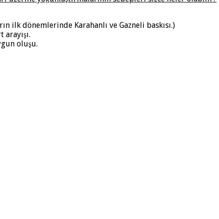
ın ilk dönemlerinde Karahanlı ve Gazneli baskısı.)
 arayışı.
ygun oluşu.