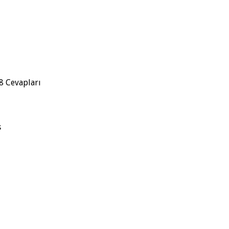
68 Cevapları
s