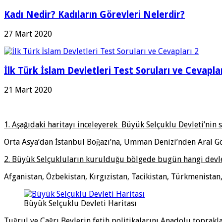
Kadı Nedir? Kadıların Görevleri Nelerdir?
27 Mart 2020
İlk Türk İslam Devletleri Test Soruları ve Cevaplar
21 Mart 2020
1. Aşağıdaki haritayı inceleyerek Büyük Selçuklu Devleti’nin s
Orta Asya’dan İstanbul Boğazı’na, Umman Denizi’nden Aral Gö
2. Büyük Selçukluların kurulduğu bölgede bugün hangi dev
Afganistan, Özbekistan, Kırgızistan, Tacikistan, Türkmenistan,
Büyük Selçuklu Devleti Haritası
Tuğrul ve Çağrı Beylerin fetih politikalarını Anadolu toprakla