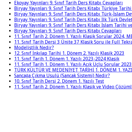
Ekoyay Yayınları 9. Sınıf Tarih Ders Kitabı Cevapları
Biryay Yayınları 9. Sınıf Tarih Ders Kitabı Türkiye Tarih
Biryay Yayınları 9. Sınıf Tarih Ders Kitabı Türk-İslam De
Biryay Yayınları 9. Sınıf Tarih Ders Kitabı İlk Türk Devle
Biryay Yayınları 9. Sınıf Tarih Ders Kitabı İslam Tarihi 
Biryay Yayınları 9. Sınıf Tarih Ders Kitabı Cevapları
11. Sınıf Tarih 2. Dönem 1. Yazılı Klasik Sorular 2024,
11. Sınıf Tarih Dersi 3 Ünite 37 Klasik Soru ile Full Tek
Modelistlik Nedir?
12. Sınıf İnkılap Tarihi 1. Dönem 2. Yazılı Klasik 2023
11. Sınıf Tarih 1. Dönem 1. Yazılı 2023-2024 Klasik
11. Sınıf Tarih 1. Dönem 1. Yazılı Açık Uçlu Sorular 2023
TÜRK KÜLTÜR VE MEDENİYET TARİHİ 1. DÖNEM 1. YAZI
Sancağa Çıkma Usulü (Sancak Sistemi) Nedir?
10. Sınıf Tarih Dersi 2. Dönem 1. Yazılı Test
11. Sınıf Tarih 2. Dönem 1. Yazılı Klasik ve Video Çözüm