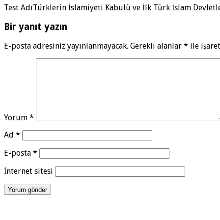
Test AdıTürklerin İslamiyeti Kabulü ve İlk Türk İslam Devlet
Bir yanıt yazın
E-posta adresiniz yayınlanmayacak.
Gerekli alanlar
*
ile işare
Yorum
*
Ad
*
E-posta
*
İnternet sitesi