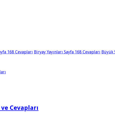
ayfa 168 Cevapları
Biryay Yayınları Sayfa 168 Cevapları
Büyük S
ları
ı ve Cevapları