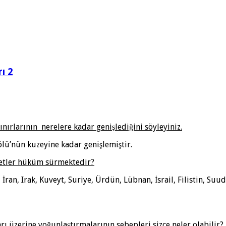
ı 2
ınırlarının nerelere kadar genişlediğini söyleyiniz.
lü’nün kuzeyine kadar genişlemiştir.
letler hüküm sürmektedir?
 İran, Irak, Kuveyt, Suriye, Ürdün, Lübnan, İsrail, Filistin, S
rı üzerine yoğunlaştırmalarının sebepleri sizce neler olabilir?