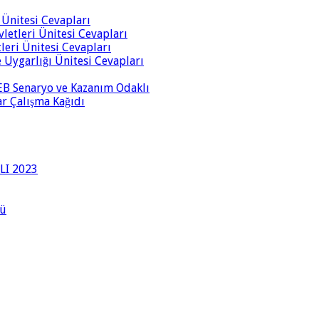
i Ünitesi Cevapları
vletleri Ünitesi Cevapları
tleri Ünitesi Cevapları
ve Uygarlığı Ünitesi Cevapları
 MEB Senaryo ve Kazanım Odaklı
rar Çalışma Kağıdı
LI 2023
lü