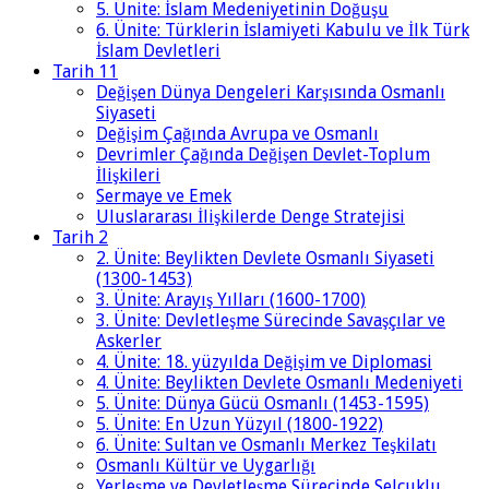
5. Ünite: İslam Medeniyetinin Doğuşu
6. Ünite: Türklerin İslamiyeti Kabulu ve İlk Türk
İslam Devletleri
Tarih 11
Değişen Dünya Dengeleri Karşısında Osmanlı
Siyaseti
Değişim Çağında Avrupa ve Osmanlı
Devrimler Çağında Değişen Devlet-Toplum
İlişkileri
Sermaye ve Emek
Uluslararası İlişkilerde Denge Stratejisi
Tarih 2
2. Ünite: Beylikten Devlete Osmanlı Siyaseti
(1300-1453)
3. Ünite: Arayış Yılları (1600-1700)
3. Ünite: Devletleşme Sürecinde Savaşçılar ve
Askerler
4. Ünite: 18. yüzyılda Değişim ve Diplomasi
4. Ünite: Beylikten Devlete Osmanlı Medeniyeti
5. Ünite: Dünya Gücü Osmanlı (1453-1595)
5. Ünite: En Uzun Yüzyıl (1800-1922)
6. Ünite: Sultan ve Osmanlı Merkez Teşkilatı
Osmanlı Kültür ve Uygarlığı
Yerleşme ve Devletleşme Sürecinde Selçuklu