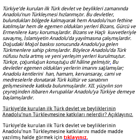
Türkiye’de kurulan ilk Türk devlet ve beylikleri zamanında
Anadolu’nun Türkleşmesi hızlanmıştır. Bu devletler,
bulundukları bölgede kalmayarak hem Anadolu’nun fethine
katılmışlar hem de egemen oldukları yerleri Bizans, Gürcü ve
Ermenilere karşı korumuşlardır. Bizans ve Haçlı kuvvetleriyle
savaşmış, İslamiyetin Anadolu’da yayılmasına çalışmışlardır.
Doğudaki Moğol baskısı sonucunda Anadolu’ya gelen
Türkmenlere sahip çıkmışlardır. Böylece Anadolu’da Türk
nüfusu hızla artmış ve yeni yerleşim yerleri kurulmuştur.
Türkçe, çoğunluğun konuştuğu dil hâline gelmiştir
.
Bu
devletler egemen oldukları yerlerin imarını sağlamışlar;
Anadolu kentlerini han, hamam, kervansaray, cami ve
medreselerle donatarak Türk kültür ve sanatının
gelişmesinede katkıda bulunmuşlardır. XII. yüzyılın son
çeyreğinden itibaren Avrupalılar Anadolu’ya Türkiye demeye
başlamışlardır.
Türkiye’de kurulan ilk Türk devlet ve beyliklerinin
Anadolu’nun Türkleşmesine katkıları nelerdir? Açıklayınız.
Türkiye’de kurulan ilk Türk devlet ve beyliklerinin
Anadolu’nun Türkleşmesine katkılarını madde madde
yazılmış halde görmek için
tıklayınız.