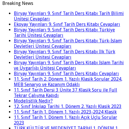
Breaking News
Biryay Yayınları 9. Sınıf Tarih Ders Kitabı Tarih Bilimi
Ünitesi Cevapları
Ekoyay Yayınları 9. Sınıf Tarih Ders Kitabı Cevapları
Biryay Yayınları 9. Sınıf Tarih Ders Kitabı Türkiye
Tarihi Ünitesi Cevapları
Biryay Yayınları 9. Sınıf Tarih Ders Kitabı Türk-İslam
Devletleri Ünitesi Cevapları
Biryay Yayınları 9. Sınıf Tarih Ders Kitabı İlk Türk
Devletleri Ünitesi Cevapları
Biryay Yayınları 9. Sınıf Tarih Ders Kitabı İslam Tarihi
ve Uygarlığı Ünitesi Cevapları
Biryay Yayınları 9. Sınıf Tarih Ders Kitabı Cevapları
11. Sınıf Tarih 2. Dönem 1. Yazılı Klasik Sorular 2024,
MEB Senaryo ve Kazanım Odaklı
11. Sınıf Tarih Dersi 3 Ünite 37 Klasik Soru ile Full
Tekrar Çalışma Kağıdı
Modelistlik Nedir?
12. Sınıf İnkılap Tarihi 1. Dönem 2. Yazılı Klasik 2023
11. Sınıf Tarih 1. Dönem 1. Yazılı 2023-2024 Klasik
11. Sınıf Tarih 1. Dönem 1. Yazılı Açık Uçlu Sorular
2023
TÜRK KÜLTÜR VE MEDENİYET TARİHİ 1. DÖNEM 1.