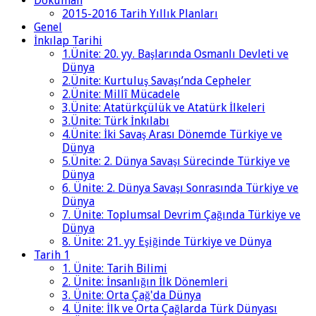
Doküman
2015-2016 Tarih Yıllık Planları
Genel
İnkılap Tarihi
1.Ünite: 20. yy. Başlarında Osmanlı Devleti ve
Dünya
2.Ünite: Kurtuluş Savaşı’nda Cepheler
2.Ünite: Millî Mücadele
3.Ünite: Atatürkçülük ve Atatürk İlkeleri
3.Ünite: Türk İnkılabı
4.Ünite: İki Savaş Arası Dönemde Türkiye ve
Dünya
5.Ünite: 2. Dünya Savaşı Sürecinde Türkiye ve
Dünya
6. Ünite: 2. Dünya Savaşı Sonrasında Türkiye ve
Dünya
7. Ünite: Toplumsal Devrim Çağında Türkiye ve
Dünya
8. Ünite: 21. yy Eşiğinde Türkiye ve Dünya
Tarih 1
1. Ünite: Tarih Bilimi
2. Ünite: İnsanlığın İlk Dönemleri
3. Ünite: Orta Çağ'da Dünya
4. Ünite: İlk ve Orta Çağlarda Türk Dünyası