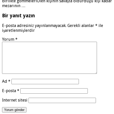
birlikte gömmeleriÖlen kişinin savaşta öldürdüğü kişi kadar
mezarının …
Bir yanıt yazın
E-posta adresiniz yayınlanmayacak.
Gerekli alanlar
*
ile
işaretlenmişlerdir
Yorum
*
Ad
*
E-posta
*
İnternet sitesi