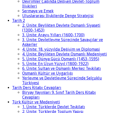
Devrimler Çağında Değişen Devlet-Toplum
İlişkileri
Sermaye ve Emek
Uluslararası İlişkilerde Denge Stratejisi
Tarih 2
2. Ünite: Beylikten Devlete Osmanlı Siyaseti
(1300-1453)
3. Ünite: Arayış Yılları (1600-1700)
3. Ünite: Devletleşme Sürecinde Savaşçılar ve
Askerler
4. Ünite: 18. yüzyılda Değişim ve Diplomasi
4. Ünite: Beylikten Devlete Osmanlı Medeniyeti
5. Ünite: Dünya Gücü Osmanlı (1453-1595)
5. Ünite: En Uzun Yüzyıl (1800-1922)
6. Ünite: Sultan ve Osmanlı Merkez Teşkilatı
Osmanlı Kültür ve Uygarlığı
Yerleşme ve Devletleşme Sürecinde Selçuklu
Türkiyesi
Tarih Ders Kitabı Cevapları
Biryay Yayınları 9. Sınıf Tarih Ders Kitabı
Cevapları
Türk Kültür ve Medeniyeti
1. Ünite: Türklerde Devlet Teşkilatı
2. Ünite: Türklerde Toplum Yapısı