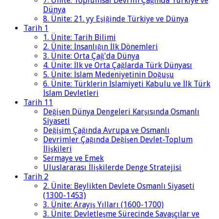
7. Ünite: Toplumsal Devrim Çağında Türkiye ve
Dünya
8. Ünite: 21. yy Eşiğinde Türkiye ve Dünya
Tarih 1
1. Ünite: Tarih Bilimi
2. Ünite: İnsanlığın İlk Dönemleri
3. Ünite: Orta Çağ'da Dünya
4. Ünite: İlk ve Orta Çağlarda Türk Dünyası
5. Ünite: İslam Medeniyetinin Doğuşu
6. Ünite: Türklerin İslamiyeti Kabulu ve İlk Türk
İslam Devletleri
Tarih 11
Değişen Dünya Dengeleri Karşısında Osmanlı
Siyaseti
Değişim Çağında Avrupa ve Osmanlı
Devrimler Çağında Değişen Devlet-Toplum
İlişkileri
Sermaye ve Emek
Uluslararası İlişkilerde Denge Stratejisi
Tarih 2
2. Ünite: Beylikten Devlete Osmanlı Siyaseti
(1300-1453)
3. Ünite: Arayış Yılları (1600-1700)
3. Ünite: Devletleşme Sürecinde Savaşçılar ve