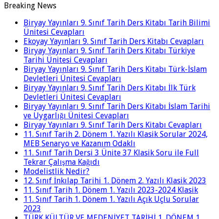
Breaking News
Biryay Yayınları 9. Sınıf Tarih Ders Kitabı Tarih Bilimi
Ünitesi Cevapları
Ekoyay Yayınları 9. Sınıf Tarih Ders Kitabı Cevapları
Biryay Yayınları 9. Sınıf Tarih Ders Kitabı Türkiye
Tarihi Ünitesi Cevapları
Biryay Yayınları 9. Sınıf Tarih Ders Kitabı Türk-İslam
Devletleri Ünitesi Cevapları
Biryay Yayınları 9. Sınıf Tarih Ders Kitabı İlk Türk
Devletleri Ünitesi Cevapları
Biryay Yayınları 9. Sınıf Tarih Ders Kitabı İslam Tarihi
ve Uygarlığı Ünitesi Cevapları
Biryay Yayınları 9. Sınıf Tarih Ders Kitabı Cevapları
11. Sınıf Tarih 2. Dönem 1. Yazılı Klasik Sorular 2024,
MEB Senaryo ve Kazanım Odaklı
11. Sınıf Tarih Dersi 3 Ünite 37 Klasik Soru ile Full
Tekrar Çalışma Kağıdı
Modelistlik Nedir?
12. Sınıf İnkılap Tarihi 1. Dönem 2. Yazılı Klasik 2023
11. Sınıf Tarih 1. Dönem 1. Yazılı 2023-2024 Klasik
11. Sınıf Tarih 1. Dönem 1. Yazılı Açık Uçlu Sorular
2023
TÜRK KÜLTÜR VE MEDENİYET TARİHİ 1. DÖNEM 1.