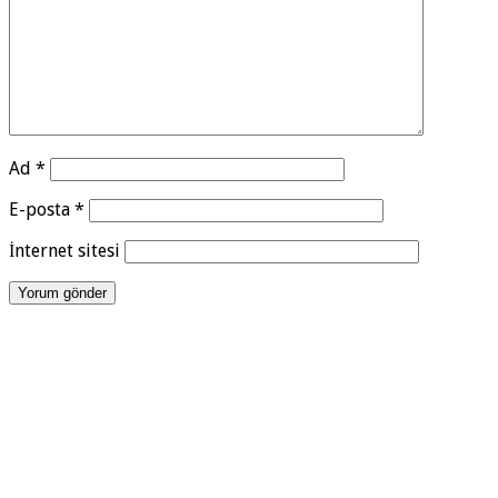
Ad
*
E-posta
*
İnternet sitesi