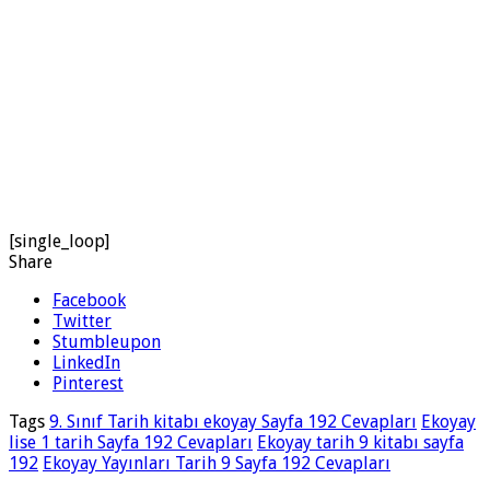
[single_loop]
Share
Facebook
Twitter
Stumbleupon
LinkedIn
Pinterest
Tags
9. Sınıf Tarih kitabı ekoyay Sayfa 192 Cevapları
Ekoyay
lise 1 tarih Sayfa 192 Cevapları
Ekoyay tarih 9 kitabı sayfa
192
Ekoyay Yayınları Tarih 9 Sayfa 192 Cevapları