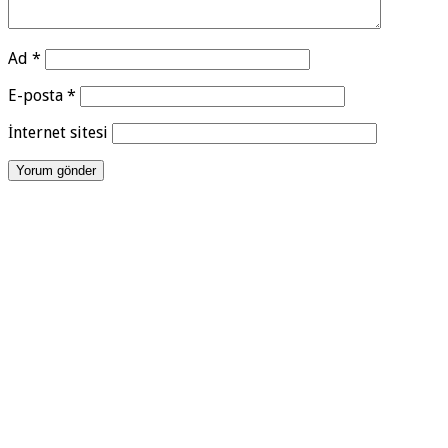
Ad
*
E-posta
*
İnternet sitesi