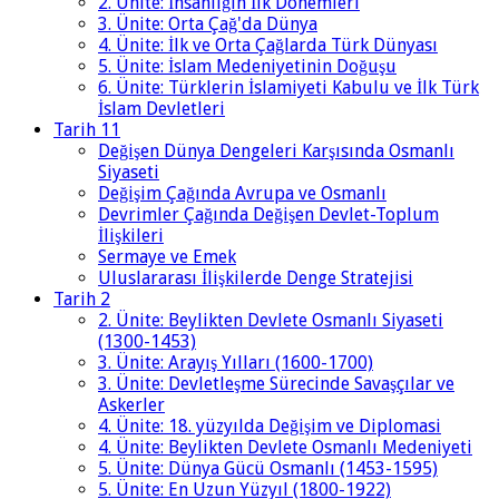
2. Ünite: İnsanlığın İlk Dönemleri
3. Ünite: Orta Çağ'da Dünya
4. Ünite: İlk ve Orta Çağlarda Türk Dünyası
5. Ünite: İslam Medeniyetinin Doğuşu
6. Ünite: Türklerin İslamiyeti Kabulu ve İlk Türk
İslam Devletleri
Tarih 11
Değişen Dünya Dengeleri Karşısında Osmanlı
Siyaseti
Değişim Çağında Avrupa ve Osmanlı
Devrimler Çağında Değişen Devlet-Toplum
İlişkileri
Sermaye ve Emek
Uluslararası İlişkilerde Denge Stratejisi
Tarih 2
2. Ünite: Beylikten Devlete Osmanlı Siyaseti
(1300-1453)
3. Ünite: Arayış Yılları (1600-1700)
3. Ünite: Devletleşme Sürecinde Savaşçılar ve
Askerler
4. Ünite: 18. yüzyılda Değişim ve Diplomasi
4. Ünite: Beylikten Devlete Osmanlı Medeniyeti
5. Ünite: Dünya Gücü Osmanlı (1453-1595)
5. Ünite: En Uzun Yüzyıl (1800-1922)