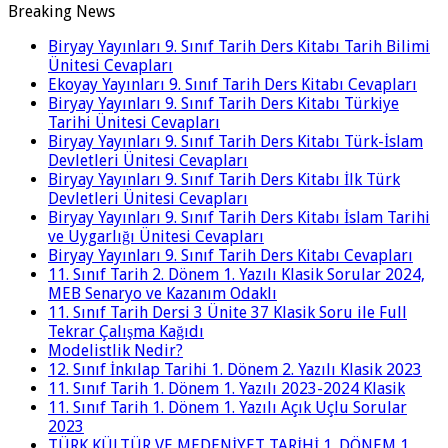
Breaking News
Biryay Yayınları 9. Sınıf Tarih Ders Kitabı Tarih Bilimi
Ünitesi Cevapları
Ekoyay Yayınları 9. Sınıf Tarih Ders Kitabı Cevapları
Biryay Yayınları 9. Sınıf Tarih Ders Kitabı Türkiye
Tarihi Ünitesi Cevapları
Biryay Yayınları 9. Sınıf Tarih Ders Kitabı Türk-İslam
Devletleri Ünitesi Cevapları
Biryay Yayınları 9. Sınıf Tarih Ders Kitabı İlk Türk
Devletleri Ünitesi Cevapları
Biryay Yayınları 9. Sınıf Tarih Ders Kitabı İslam Tarihi
ve Uygarlığı Ünitesi Cevapları
Biryay Yayınları 9. Sınıf Tarih Ders Kitabı Cevapları
11. Sınıf Tarih 2. Dönem 1. Yazılı Klasik Sorular 2024,
MEB Senaryo ve Kazanım Odaklı
11. Sınıf Tarih Dersi 3 Ünite 37 Klasik Soru ile Full
Tekrar Çalışma Kağıdı
Modelistlik Nedir?
12. Sınıf İnkılap Tarihi 1. Dönem 2. Yazılı Klasik 2023
11. Sınıf Tarih 1. Dönem 1. Yazılı 2023-2024 Klasik
11. Sınıf Tarih 1. Dönem 1. Yazılı Açık Uçlu Sorular
2023
TÜRK KÜLTÜR VE MEDENİYET TARİHİ 1. DÖNEM 1.