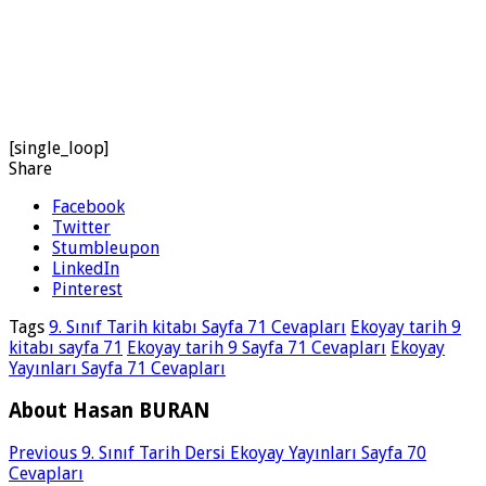
[single_loop]
Share
Facebook
Twitter
Stumbleupon
LinkedIn
Pinterest
Tags
9. Sınıf Tarih kitabı Sayfa 71 Cevapları
Ekoyay tarih 9
kitabı sayfa 71
Ekoyay tarih 9 Sayfa 71 Cevapları
Ekoyay
Yayınları Sayfa 71 Cevapları
About Hasan BURAN
Previous
9. Sınıf Tarih Dersi Ekoyay Yayınları Sayfa 70
Cevapları