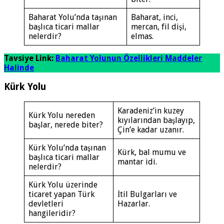
Baharat Yolu’nda taşınan
Baharat, inci,
başlıca ticari mallar
mercan, fil dişi,
nelerdir?
elmas.
Tavsiye Link:
Baharat Yolunun Özellikleri Maddeler
Halinde
Kürk Yolu
Karadeniz’in kuzey
Kürk Yolu nereden
kıyılarından başlayıp,
başlar, nerede biter?
Çin’e kadar uzanır.
Kürk Yolu’nda taşınan
Kürk, bal mumu ve
başlıca ticari mallar
mantar idi.
nelerdir?
Kürk Yolu üzerinde
ticaret yapan Türk
İtil Bulgarları ve
devletleri
Hazarlar.
hangileridir?