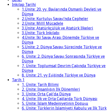
İnkılap Tarihi
1.Ünite: 20. yy. Başlarında Osmanlı Devleti ve
Dünya
2.Ünite: Kurtuluş Savaşı’nda Cepheler
2.Ünite: Millî Mücadele
3.Ünite: Atatürkçülük ve Atatürk İlkeleri
3.Ünite: Türk İnkılabı
4.Ünite: İki Savaş Arası Dönemde Türkiye ve
Dünya
5.Ünite: 2. Dünya Savaşı Sürecinde Türkiye ve
Dünya
6. Ünite: 2. Dünya Savaşı Sonrasında Türkiye ve
Dünya
7. Ünite: Toplumsal Devrim Çağında Türkiye ve
Dünya
8. Ünite: 21. yy Eşiğinde Türkiye ve Dünya
Tarih 1
1. Ünite: Tarih Bilimi
2. Ünite: İnsanlığın İlk Dönemleri
3. Ünite: Orta Çağ'da Dünya
4. Ünite: İlk ve Orta Çağlarda Türk Dünyası
5. Ünite: İslam Medeniyetinin Doğuşu
6. Ünite: Türklerin İslamiyeti Kabulu ve İlk Türk