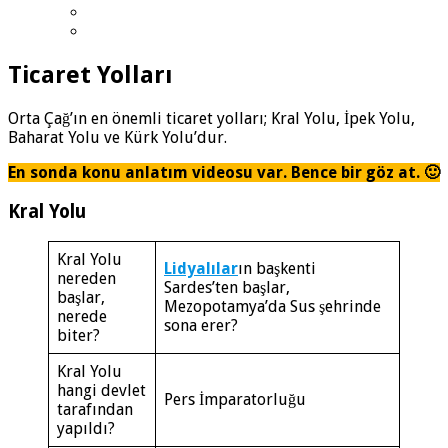
Ticaret Yolları
Orta Çağ’ın en önemli ticaret yolları; Kral Yolu, İpek Yolu,
Baharat Yolu ve Kürk Yolu’dur.
En sonda konu anlatım videosu var. Bence bir göz at. 🙂
Kral Yolu
Kral Yolu
Lidyalılar
ın başkenti
nereden
Sardes’ten başlar,
başlar,
Mezopotamya’da Sus şehrinde
nerede
sona erer?
biter?
Kral Yolu
hangi devlet
Pers İmparatorluğu
tarafından
yapıldı?