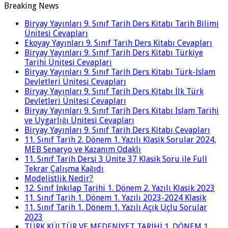
Breaking News
Biryay Yayınları 9. Sınıf Tarih Ders Kitabı Tarih Bilimi
Ünitesi Cevapları
Ekoyay Yayınları 9. Sınıf Tarih Ders Kitabı Cevapları
Biryay Yayınları 9. Sınıf Tarih Ders Kitabı Türkiye
Tarihi Ünitesi Cevapları
Biryay Yayınları 9. Sınıf Tarih Ders Kitabı Türk-İslam
Devletleri Ünitesi Cevapları
Biryay Yayınları 9. Sınıf Tarih Ders Kitabı İlk Türk
Devletleri Ünitesi Cevapları
Biryay Yayınları 9. Sınıf Tarih Ders Kitabı İslam Tarihi
ve Uygarlığı Ünitesi Cevapları
Biryay Yayınları 9. Sınıf Tarih Ders Kitabı Cevapları
11. Sınıf Tarih 2. Dönem 1. Yazılı Klasik Sorular 2024,
MEB Senaryo ve Kazanım Odaklı
11. Sınıf Tarih Dersi 3 Ünite 37 Klasik Soru ile Full
Tekrar Çalışma Kağıdı
Modelistlik Nedir?
12. Sınıf İnkılap Tarihi 1. Dönem 2. Yazılı Klasik 2023
11. Sınıf Tarih 1. Dönem 1. Yazılı 2023-2024 Klasik
11. Sınıf Tarih 1. Dönem 1. Yazılı Açık Uçlu Sorular
2023
TÜRK KÜLTÜR VE MEDENİYET TARİHİ 1. DÖNEM 1.