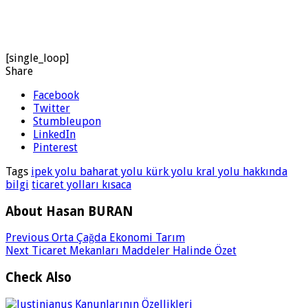
[single_loop]
Share
Facebook
Twitter
Stumbleupon
LinkedIn
Pinterest
Tags
ipek yolu baharat yolu kürk yolu kral yolu hakkında
bilgi
ticaret yolları kısaca
About Hasan BURAN
Previous
Orta Çağda Ekonomi Tarım
Next
Ticaret Mekanları Maddeler Halinde Özet
Check Also