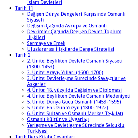
İslam Devletleri
Tarih 11
Değişen Dünya Dengeleri Karşısında Osmanlı
Siyaseti
Değişim Çağında Avrupa ve Osmanlı
Devrimler Çağında Değişen Devlet-Toplum
İlişkileri
Sermaye ve Emek
Uluslararası İlişkilerde Denge Stratejisi
Tarih 2
2. Ünite: Beylikten Devlete Osmanlı Siyaseti
(1300-1453)
3. Ünite: Arayış Yılları (1600-1700)
3. Ünite: Devletleşme Sürecinde Savaşçılar ve
Askerler
4. Ünite: 18. yüzyılda Değişim ve Diplomasi
4. Ünite: Beylikten Devlete Osmanlı Medeniyeti
5. Ünite: Dünya Gücü Osmanlı (1453-1595)
5. Ünite: En Uzun Yüzyıl (1800-1922)
6. Ünite: Sultan ve Osmanlı Merkez Teşkilatı
Osmanlı Kültür ve Uygarlığı
Yerleşme ve Devletleşme Sürecinde Selçuklu
Türkiyesi
Tarih Ders Kitabı Cevapları