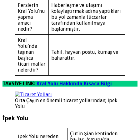
Perslerin
Haberleşme ve ulaşımı
Kral Yolu’nu
kolaylaştırmak adına yaptıkları
yapma
bu yol zamanla tüccarlar
amacı
tarafından kullanılmaya
nedir?
başlanmıştır.
Kral
Yolu’nda
taşınan
Tahıl, hayvan postu, kumaş ve
başlıca
baharattır.
ticari mallar
nelerdir?
TAVSİYE LİNK:
Kral Yolu Hakkında Kısaca Bilgi
Orta Çağın en önemli ticaret yollarından; İpek
Yolu
İpek Yolu
Çin’in Şian kentinden
İpek Yolu nereden
başlar, Avrupa’da