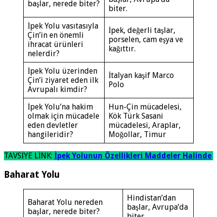
başlar, nerede biter?
biter.
İpek Yolu vasıtasıyla
İpek, değerli taşlar,
Çin’in en önemli
porselen, cam eşya ve
ihracat ürünleri
kağıttır.
nelerdir?
İpek Yolu üzerinden
İtalyan kaşif Marco
Çin’i ziyaret eden ilk
Polo
Avrupalı kimdir?
İpek Yolu’na hakim
Hun-Çin mücadelesi,
olmak için mücadele
Kök Türk Sasani
eden devletler
mücadelesi, Araplar,
hangileridir?
Moğollar, Timur
TAVSİYE LİNK:
İpek Yolunun Özellikleri Maddeler Halinde
Baharat Yolu
Hindistan’dan
Baharat Yolu nereden
başlar, Avrupa’da
başlar, nerede biter?
biter.