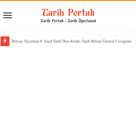
Biryay Yayınları 9. Sınıf Tarih Ders Kitabı Tarih Bilimi Ünitesi Cevapları