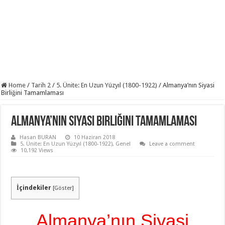
Home
/
Tarih 2
/
5. Ünite: En Uzun Yüzyıl (1800-1922)
/
Almanya’nın Siyasi
Birliğini Tamamlaması
Almanya’nın Siyasi Birliğini Tamamlaması
Hasan BURAN
10 Haziran 2018
5. Ünite: En Uzun Yüzyıl (1800-1922)
,
Genel
Leave a comment
10,192 Views
İçindekiler
[
Göster
]
Almanya’nın Siyasi