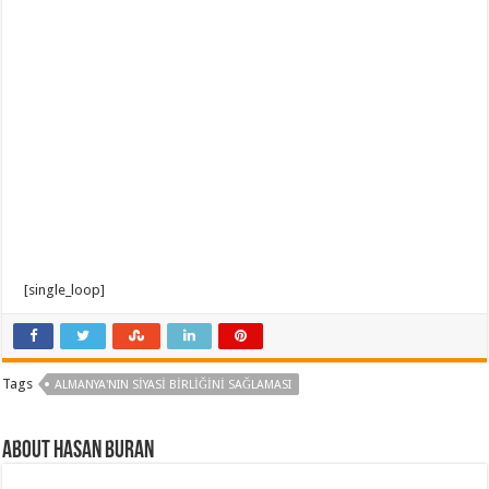
[single_loop]
Tags
ALMANYA'NIN SIYASI BIRLIĞINI SAĞLAMASI
About Hasan BURAN