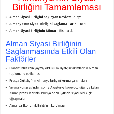
Birliğini Tamamlaması
Alman Siyasi Birliğini Sağlayan Devlet:
Prusya
Almanya’nın Siyasi Birliğini Sağlama Tarihi:
1871
Alman Siyasi Birliğinin Mimarı:
Bismarck
Alman Siyasi Birliğinin
Sağlanmasında Etkili Olan
Faktörler
Fransız İhtilali
’nin yaymış olduğu milliyetçilik akım­larının Alman
toplumunu etkilemesi
Prusya Dükalığı’nın Almanya birliğini kurma çalış­maları
Viyana Kongresi
’nden sonra Avusturya koruyucu­luğunda kalan
Alman prensliklerinin, Prusya öncü­lüğünde siyasi birlik için
uğraşmaları
Almanya Ekonomik Birliği’nin kurulması