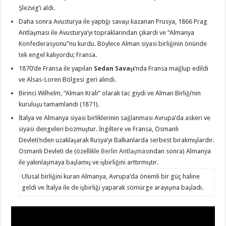
Şlezvig’i aldı.
Daha sonra Avusturya ile yaptığı savaşı kazanan Prusya, 1866 Prag
Antlaşması ile Avusturya’yı toprak­larından çıkardı ve “Almanya
Konfederasyonu”nu kurdu. Böylece Alman siyasi birliğinin önünde
tek engel kalıyordu; Fransa.
1870’de Fransa ile yapılan
Sedan Savaşı
’nda Fransa mağlup edildi
ve Alsas-Loren Bölgesi geri alındı.
Birinci Wilhelm, “Alman Kralı” olarak tac giydi ve Alman Birliği’nin
kuruluşu tamamlandı (1871).
İtalya ve Almanya siyasi birliklerinin sağlanması Avru­pa’da askeri ve
siyasi dengeleri bozmuştur. İngiltere ve Fransa, Osmanlı
Devleti’nden uzaklaşarak Rusya’yı Balkanlarda serbest bırakmışlardır.
Osmanlı Devleti de (özellikle
Berlin Antlaşması
ndan sonra) Almanya
ile yakınlaşmaya başlamış ve işbirliğini arttırmıştır.
Ulusal birliğini kuran Almanya, Avrupa’da önemli bir güç haline
geldi ve İtalya ile de işbirliği yaparak sömür­ge arayışına başladı.