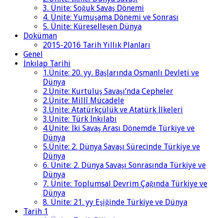
3. Ünite: Soğuk Savaş Dönemi
4. Ünite: Yumuşama Dönemi ve Sonrası
5. Ünite: Küreselleşen Dünya
Doküman
2015-2016 Tarih Yıllık Planları
Genel
İnkılap Tarihi
1.Ünite: 20. yy. Başlarında Osmanlı Devleti ve
Dünya
2.Ünite: Kurtuluş Savaşı’nda Cepheler
2.Ünite: Millî Mücadele
3.Ünite: Atatürkçülük ve Atatürk İlkeleri
3.Ünite: Türk İnkılabı
4.Ünite: İki Savaş Arası Dönemde Türkiye ve
Dünya
5.Ünite: 2. Dünya Savaşı Sürecinde Türkiye ve
Dünya
6. Ünite: 2. Dünya Savaşı Sonrasında Türkiye ve
Dünya
7. Ünite: Toplumsal Devrim Çağında Türkiye ve
Dünya
8. Ünite: 21. yy Eşiğinde Türkiye ve Dünya
Tarih 1