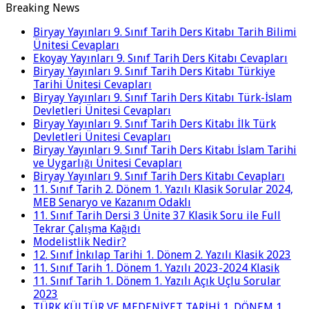
Breaking News
Biryay Yayınları 9. Sınıf Tarih Ders Kitabı Tarih Bilimi
Ünitesi Cevapları
Ekoyay Yayınları 9. Sınıf Tarih Ders Kitabı Cevapları
Biryay Yayınları 9. Sınıf Tarih Ders Kitabı Türkiye
Tarihi Ünitesi Cevapları
Biryay Yayınları 9. Sınıf Tarih Ders Kitabı Türk-İslam
Devletleri Ünitesi Cevapları
Biryay Yayınları 9. Sınıf Tarih Ders Kitabı İlk Türk
Devletleri Ünitesi Cevapları
Biryay Yayınları 9. Sınıf Tarih Ders Kitabı İslam Tarihi
ve Uygarlığı Ünitesi Cevapları
Biryay Yayınları 9. Sınıf Tarih Ders Kitabı Cevapları
11. Sınıf Tarih 2. Dönem 1. Yazılı Klasik Sorular 2024,
MEB Senaryo ve Kazanım Odaklı
11. Sınıf Tarih Dersi 3 Ünite 37 Klasik Soru ile Full
Tekrar Çalışma Kağıdı
Modelistlik Nedir?
12. Sınıf İnkılap Tarihi 1. Dönem 2. Yazılı Klasik 2023
11. Sınıf Tarih 1. Dönem 1. Yazılı 2023-2024 Klasik
11. Sınıf Tarih 1. Dönem 1. Yazılı Açık Uçlu Sorular
2023
TÜRK KÜLTÜR VE MEDENİYET TARİHİ 1. DÖNEM 1.