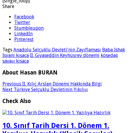
[single_loop]
Share
Facebook
Twitter
Stumbleupon
LinkedIn
Pinterest
Tags
Anadolu Selçuklu Devleti'nin Zayıflaması
Baba İshak
İsyanı kısaca
II. Gıyaseddin Keyhüsrev dönemi
kösedağ
savaşı kısaca
About Hasan BURAN
Previous
II. Kılıç Arslan Dönemi Hakkında Bilgi
Next
Türkiye Selçuklu Devletinin Yıkılışı
Check Also
10. Sınıf Tarih Dersi 1. Dönem 1.