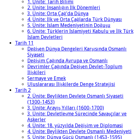
1. Ünite: Tarih Bilimi
2. Ünite: İnsanlığın İlk Dönemleri
3. Ünite: Orta Çağ'da Dünya
4. Ünite: İlk ve Orta Çağlarda Türk Dünyası
5. Ünite: İslam Medeniyetinin Doğuşu
6. Ünite: Türklerin İslamiyeti Kabulu ve İlk Türk
İslam Devletleri
Tarih 11
Değişen Dünya Dengeleri Karşısında Osmanlı
Siyaseti
Değişim Çağında Avrupa ve Osmanlı
Devrimler Çağında Değişen Devlet-Toplum
İlişkileri
Sermaye ve Emek
Uluslararası İlişkilerde Denge Stratejisi
Tarih 2
2. Ünite: Beylikten Devlete Osmanlı Siyaseti
(1300-1453)
3. Ünite: Arayış Yılları (1600-1700)
3. Ünite: Devletleşme Sürecinde Savaşçılar ve
Askerler
4. Ünite: 18. yüzyılda Değişim ve Diplomasi
4. Ünite: Beylikten Devlete Osmanlı Medeniyeti
5. Ünite: Dünya Gücü Osmanlı (1453-1595)