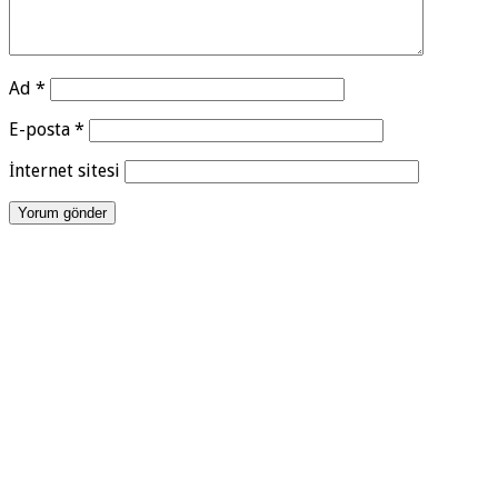
Ad
*
E-posta
*
İnternet sitesi